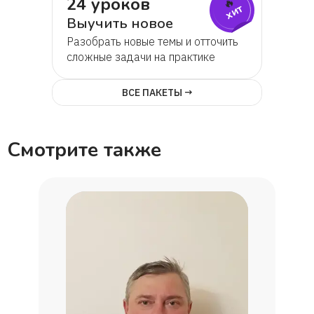
24 уроков
🔥
хит
Юлия
Выучить новое
Разобрать новые темы и отточить
Акмарал, мама Калипа
сложные задачи на практике
ВСЕ ПАКЕТЫ →
Никита
Леонид
Смотрите также
Ученик Дмитрий, мама Анна
Мария
Наталья Александровна
Алиса