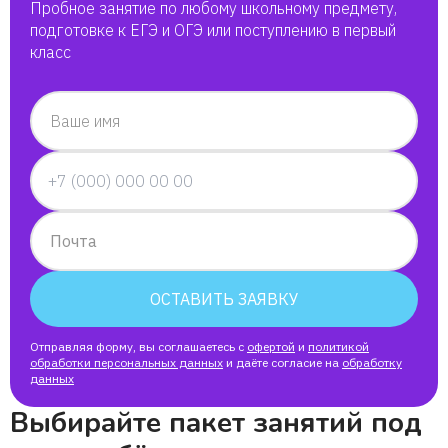
Пробное занятие по любому школьному предмету,
подготовке к ЕГЭ и ОГЭ или поступлению в первый
Анна
класс
Венэнди Константин
Ваше имя
Елизавета
Александр
Почта
Ученик Гор
ОСТАВИТЬ ЗАЯВКУ
Ольга
Отправляя форму, вы соглашаетесь с
офертой
и
политикой
обработки персональных данных
и даёте согласие на
обработку
данных
Руслан
Выбирайте пакет занятий под