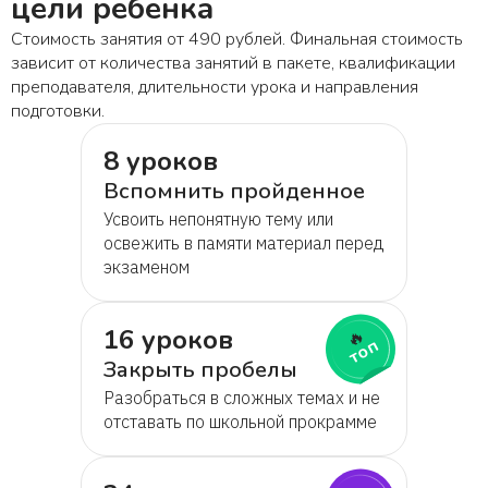
цели ребёнка
Александр
Стоимость занятия от 490 рублей. Финальная стоимость
зависит от количества занятий в пакете, квалификации
Иван
преподавателя, длительности урока и направления
подготовки.
Мария
8 уроков
Вспомнить пройденное
Алексей
Усвоить непонятную тему или
освежить в памяти материал перед
Алена
экзаменом
Полина
16 уроков
🔥
топ
Закрыть пробелы
Яна
Разобраться в сложных темах и не
отставать по школьной прокрамме
Евгений