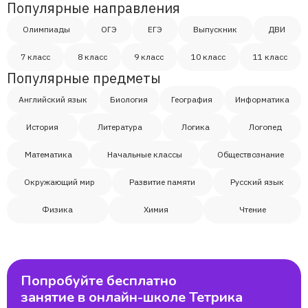
Популярные направления
Артем
Олимпиады
ОГЭ
ЕГЭ
Выпускник
ДВИ
7 класс
8 класс
9 класс
10 класс
11 класс
Маргарита
Популярные предметы
Английский язык
Артём
Биология
География
Информатика
История
Литература
Логика
Логопед
Амелия
Математика
Начальные классы
Обществознание
Ольга
Окружающий мир
Развитие памяти
Русский язык
Физика
Химия
Чтение
Игорь
Арина
Попробуйте бесплатно
занятие в онлайн-школе Тетрика
Полина