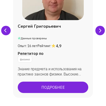
Андрей
Наталья
Сергей Григорьевич
Вика
Данные проверены
4,9
Опыт:
16 лет
Рейтинг:
Снежана
Репетитор по
физике
Николай
Знание предмета и использования на
практике законов физики. Высокие
Svetlana
баллы ОГЭ/ЕГЭ экзаменов
ПОДРОБНЕЕ
Мария