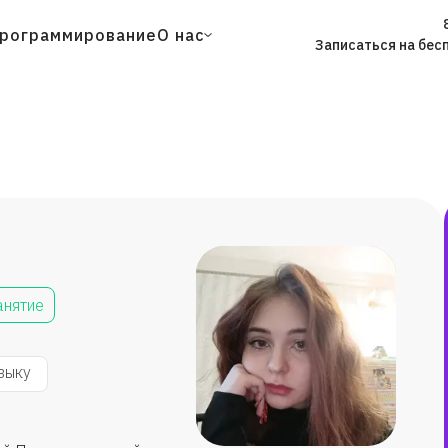
рограммирование
О нас
Записаться на бес
анятие
зыку