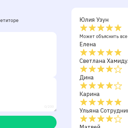
Юлия Узун
петиторе
Может объяснить все
Елена
Светлана Хамид
Дина
Карина
0/200
Ульяна Сотрудни
Матвей