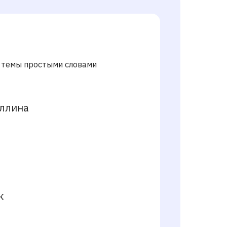
 темы простыми словами
уллина
к