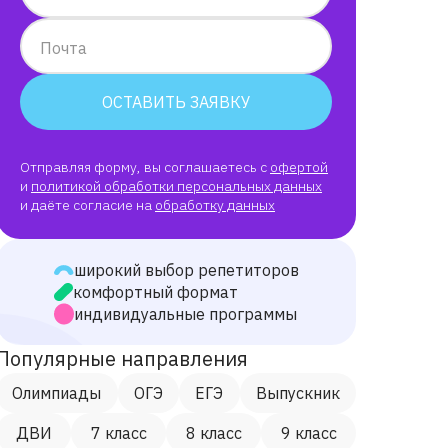
Почта
ОСТАВИТЬ ЗАЯВКУ
Отправляя форму, вы соглашаетесь с
офертой
и
политикой обработки персональных данных
и даёте согласие на
обработку данных
широкий выбор репетиторов
комфортный формат
индивидуальные программы
Популярные направления
Олимпиады
ОГЭ
ЕГЭ
Выпускник
ДВИ
7 класс
8 класс
9 класс