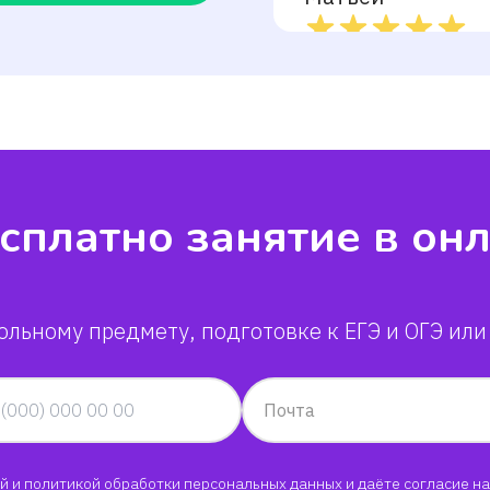
Валерия
Наталья
Джулия
сплатно занятие в он
Гелена
Анна
ольному предмету, подготовке к ЕГЭ и ОГЭ или
Светлана
Почта
й
и
политикой обработки персональных данных
и даёте согласие на