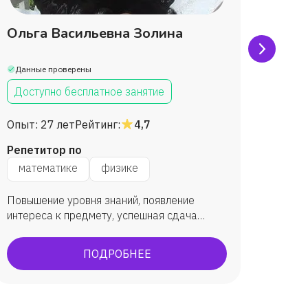
Ольга Васильевна Золина
Серг
Данные проверены
Данны
Доступно бесплатное занятие
Дост
Опыт:
27 лет
Рейтинг:
4,7
Опыт:
Репетитор по
Репет
математике
физике
физ
Повышение уровня знаний, появление
Даю тв
интереса к предмету, успешная сдача
подгот
экзаменов.
для сд
ПОДРОБНЕЕ