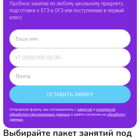
Пробное занятие по любому школьному предмету,
подготовке к ЕГЭ и ОГЭ или поступлению в первый
класс
Ваше имя
Почта
ОСТАВИТЬ ЗАЯВКУ
Отправляя форму, вы соглашаетесь с
офертой
и
политикой
обработки персональных данных
и даёте согласие на
обработку
данных
Выбирайте пакет занятий под