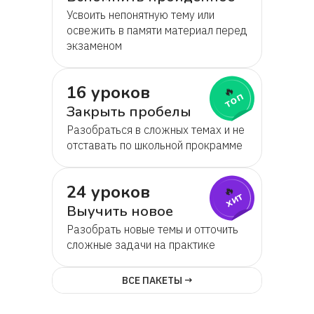
Усвоить непонятную тему или
Вячеслав
освежить в памяти материал перед
экзаменом
Артем
16 уроков
🔥
топ
Оксана Дмитрашкова
Закрыть пробелы
Разобраться в сложных темах и не
Ирина
отставать по школьной прокрамме
Алина
24 уроков
🔥
хит
Выучить новое
Анна
Разобрать новые темы и отточить
сложные задачи на практике
Анатолий
ВСЕ ПАКЕТЫ →
Alla Ivanova