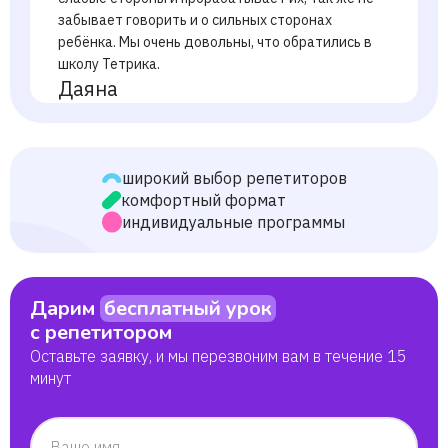
забывает говорить и о сильных сторонах
ребёнка. Мы очень довольны, что обратились в
школу Тетрика.
Даяна
Захро
широкий выбор репетиторов
комфортный формат
Роман
индивидуальные программы
Альберт
Дарим
бесплатный урок
Надежда
с репетитором
Оставьте заявку, и мы перезвоним вам в течение 15
Игнат
минут
Максим
Ваше имя