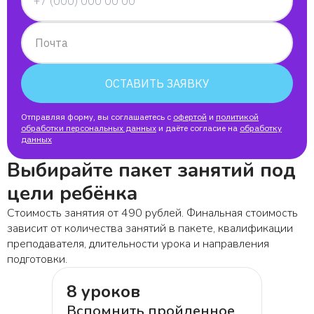
Ольга
Почта
Анна
ОСТАВИТЬ ЗАЯВКУ
Иман
Отправляя форму, вы соглашаетесь с
офертой
и
политикой
обработки персональных данных
и даёте согласие на
обработку
Елена
данных
Выбирайте пакет занятий под
Павел
цели ребёнка
Стоимость занятия от 490 рублей. Финальная стоимость
Амелия
зависит от количества занятий в пакете, квалификации
преподавателя, длительности урока и направления
Полина
подготовки.
8 уроков
Виктор, мама Анастасия
Вспомнить пройденное