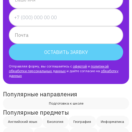
Фарух
Светлана
Почта
Георгий
ОСТАВИТЬ ЗАЯВКУ
Tамара
Отправляя форму, вы соглашаетесь с
офертой
и
политикой
обработки персональных данных
и даёте согласие на
обработку
данных
Самир
Популярные направления
Сергей
Подготовка к школе
Популярные предметы
Артём
Английский язык
Биология
География
Информатика