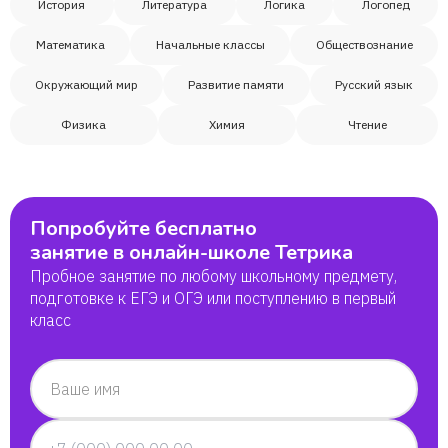
Кристина
История
Литература
Логика
Логопед
Математика
Начальные классы
Обществознание
Матвей
Окружающий мир
Развитие памяти
Русский язык
Елизавета
Физика
Химия
Чтение
Терентий
Попробуйте бесплатно
Петр
занятие в онлайн-школе Тетрика
Пробное занятие по любому школьному предмету,
Юлия
подготовке к ЕГЭ и ОГЭ или поступлению в первый
класс
Александра Баглаева
Ваше имя
Дени