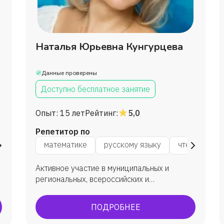
Ольга
Ирэна
Наталья Юрьевна Кунгурцева
Данные проверены
Доступно бесплатное занятие
Опыт:
15 лет
Рейтинг:
5,0
Репетитор по
нию
окружающему миру
математике
русскому языку
логике
чтению
Активное участие в муниципальных и
региональных, всероссийских и
международных олимпиадах и конкурсах
«Кенгуру», «Русский медвежонок»,
ПОДРОБНЕЕ
«Кенгуру», «Золотое Руно», «Пегас» и т.д., в
которых ученики становятся призёрами и