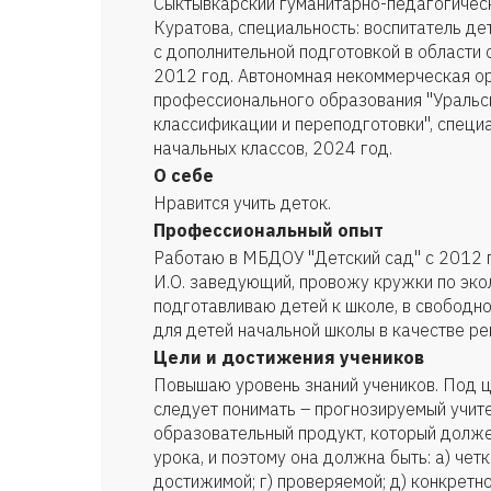
Сыктывкарский гуманитарно-педагогическ
Куратова, специальность: воспитатель д
с дополнительной подготовкой в области 
2012 год. Автономная некоммерческая о
профессионального образования "Уральск
классификации и переподготовки", специа
начальных классов, 2024 год.
О себе
Нравится учить деток.
Профессиональный опыт
Работаю в МБДОУ "Детский сад" с 2012 
И.О. заведующий, провожу кружки по экол
подготавливаю детей к школе, в свободн
для детей начальной школы в качестве ре
Цели и достижения учеников
Повышаю уровень знаний учеников. Под 
следует понимать – прогнозируемый учит
образовательный продукт, который долже
урока, и поэтому она должна быть: а) четко
достижимой; г) проверяемой; д) конкретн