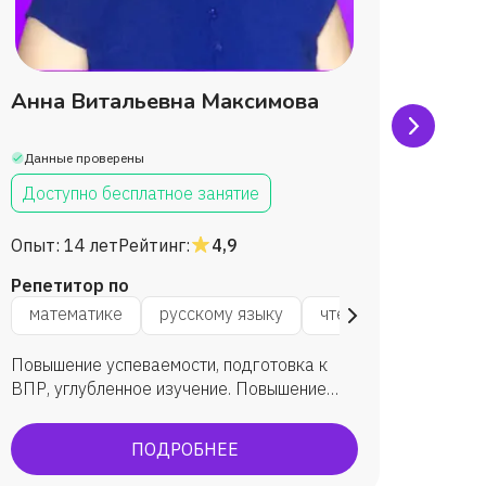
Анна Витальевна Максимова
Ната
Данные проверены
Данны
Доступно бесплатное занятие
Дост
Опыт:
14 лет
Рейтинг:
4,9
Опыт:
Репетитор по
Репет
окружающему миру
математике
русскому языку
логике
чтению
логике
мат
Повышение успеваемости, подготовка к
Помога
ВПР, углубленное изучение. Повышение
програ
успеваемости учеников на 1-2 балла.
знания
Желание участвовать в олимпиадах у
задани
ПОДРОБНЕЕ
второгодника (4 класс). Повышение
ВПР.
самооценки ученика, приобретение