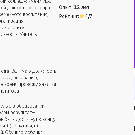
ий колледж имени И.А.
Опыт:
12 лет
етей дошкольного возраста
семейного воспитания,
Рейтинг:
4,7
рганизация
ий институт
льность: Учитель
года. Занимаю должность
огии, рисованию,
ое время провожу занятия
петитора.
целью в образовании
елем результат–
н быть достигнут к концу
й; б) понятной; в)
ой. Обучила ребенка