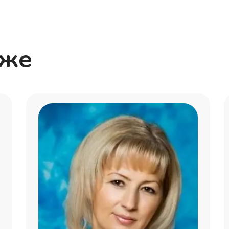
Алишер
Александр
кже
Егор
Елена
Нана
Егор
Игорь
Любовь