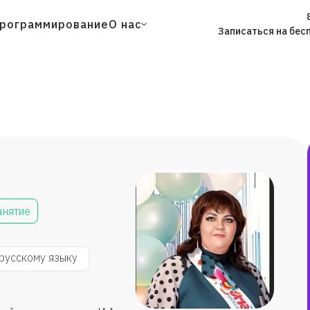
рограммирование
О нас
Записаться на бес
анятие
русскому языку