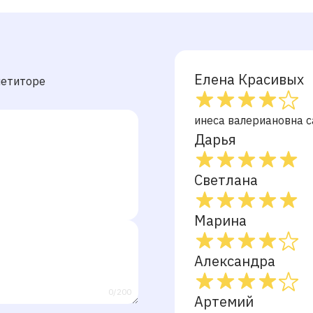
Елена Красивых
петиторе
инеса валериановна 
Дарья
Светлана
Марина
Александра
0/200
Артемий