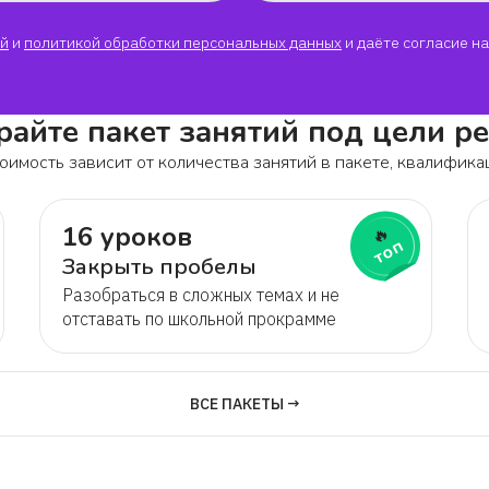
й
и
политикой обработки персональных данных
и даёте согласие на
Антон
айте пакет занятий под цели р
Феликс
оимость зависит от количества занятий в пакете, квалифика
Владимир
16 уроков
🔥
топ
Мадина
Закрыть пробелы
Разобраться в сложных темах и не
Даниил
отставать по школьной прокрамме
Арина
ВСЕ ПАКЕТЫ →
Ирина