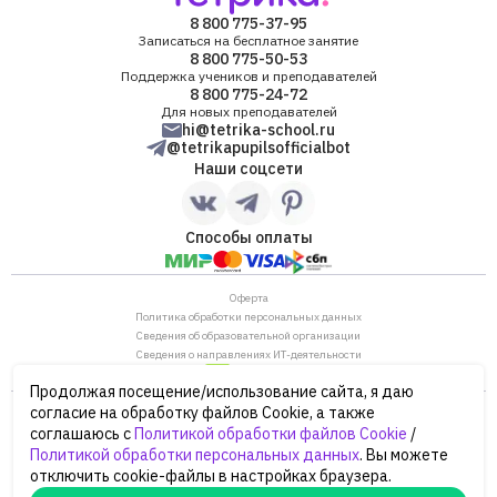
8 800 775-37-95
Записаться на бесплатное занятие
8 800 775-50-53
Поддержка учеников и преподавателей
8 800 775-24-72
Для новых преподавателей
hi@tetrika-school.ru
@tetrikapupilsofficialbot
Наши соцсети
Способы оплаты
Оферта
Политика обработки персональных данных
Сведения об образовательной организации
Сведения о направлениях ИТ-деятельности
Продолжая посещение/использование сайта, я даю
ОГРН: 1187746880530
согласие на обработку файлов Cookie, а также
ИНН/КПП: 7702446568/770901001
соглашаюсь с
Политикой обработки файлов Cookie
/
105120, г. Москва, ул. Нижняя Сыромятническая,
Политикой обработки персональных данных
. Вы можете
дом 10, строение 12, этаж 4
отключить cookie-файлы в настройках браузера.
Сайт Минпросвещения России
Сайт Минобрнауки России