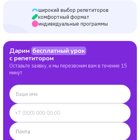
Равиль
широкий выбор репетиторов
комфортный формат
Анна
индивидуальные программы
Татьяна
Дарим
бесплатный урок
с репетитором
Кирилл
Оставьте заявку, и мы перезвоним вам в течение 15
минут
Вадим
Ваше имя
Почта