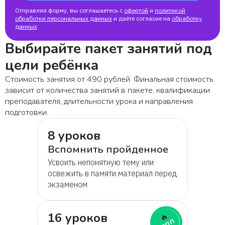
Отправляя форму, вы соглашаетесь с
офертой
и
политикой
обработки персональных данных
и даёте согласие на
обработку
данных
Выбирайте пакет занятий под
цели ребёнка
Стоимость занятия от 490 рублей. Финальная стоимость
зависит от количества занятий в пакете, квалификации
преподавателя, длительности урока и направления
подготовки.
8 уроков
Вспомнить пройденное
Усвоить непонятную тему или
освежить в памяти материал перед
экзаменом
16 уроков
🔥
топ