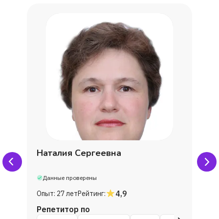
Александра
мама Марина,ученик Дмитрий
Даниил
Яна
Степанова Даша
Виктория
Наталия Сергеевна
Данные проверены
Anastasiia Galiullina
4,9
Опыт:
27 лет
Рейтинг:
Дарья
Репетитор по