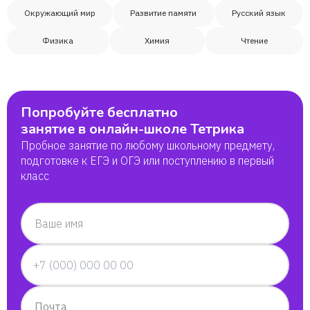
Окружающий мир
Развитие памяти
Русский язык
Константин
Физика
Химия
Чтение
Алиса
Стас
Попробуйте бесплатно
занятие в онлайн-школе Тетрика
Гоша
Пробное занятие по любому школьному предмету,
подготовке к ЕГЭ и ОГЭ или поступлению в первый
класс
Елизавета
Ирма
Ваше имя
Изабель
Яна
Почта