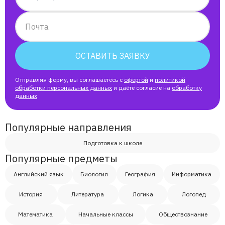
Ирина
Почта
Егор
ОСТАВИТЬ ЗАЯВКУ
Андрей
Отправляя форму, вы соглашаетесь с
офертой
и
политикой
обработки персональных данных
и даёте согласие на
обработку
Юлия
данных
Адьян
Популярные направления
Подготовка к школе
Марк
Популярные предметы
Английский язык
Биология
География
Информатика
Ученик Андрей, мама Анастасия
История
Литература
Логика
Логопед
Айлана
Математика
Начальные классы
Обществознание