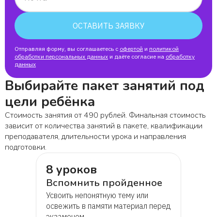
Vladislavs Serenoks
ОСТАВИТЬ ЗАЯВКУ
Отправляя форму, вы соглашаетесь с
Наталья Белова
офертой
и
политикой
обработки персональных данных
и даёте согласие на
обработку
данных
Александр
Выбирайте пакет занятий под
цели ребёнка
Анастасия Дорофеева
Стоимость занятия от 490 рублей. Финальная стоимость
зависит от количества занятий в пакете, квалификации
Слава
преподавателя, длительности урока и направления
подготовки.
Денис
8 уроков
Вспомнить пройденное
Иван
Усвоить непонятную тему или
освежить в памяти материал перед
экзаменом