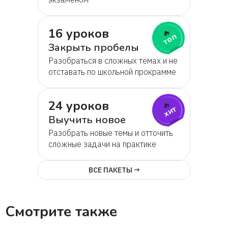
Татьяна
16 уроков
Татьяна Николаевна
🔥
топ
Закрыть пробелы
Марьям
Разобраться в сложных темах и не
отставать по школьной прокрамме
Иван
24 уроков
🔥
хит
Выучить новое
Натанэль
Разобрать новые темы и отточить
сложные задачи на практике
Елена
ВСЕ ПАКЕТЫ →
Анастасия
Смотрите также
Ирина