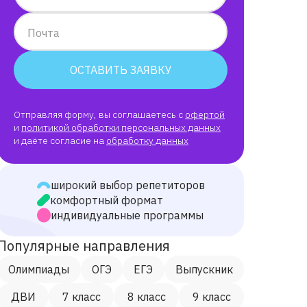
Почта
ОСТАВИТЬ ЗАЯВКУ
Отправляя форму, вы соглашаетесь с
офертой
и
политикой обработки персональных данных
и даёте согласие на
обработку данных
широкий выбор репетиторов
комфортный формат
индивидуальные программы
Популярные направления
Олимпиады
ОГЭ
ЕГЭ
Выпускник
ДВИ
7 класс
8 класс
9 класс