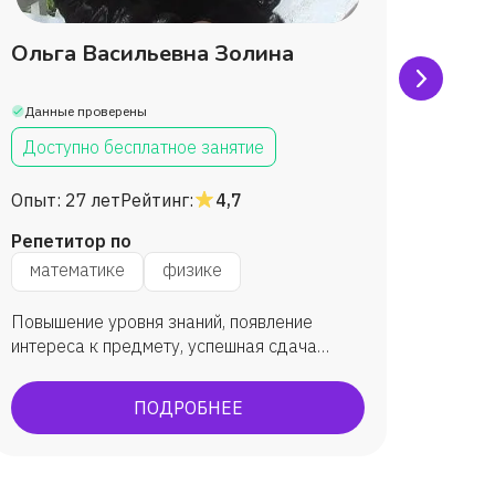
Ольга Васильевна Золина
Серг
Данные проверены
Данны
Доступно бесплатное занятие
Дост
Опыт:
27 лет
Рейтинг:
4,7
Опыт:
Репетитор по
Репет
математике
физике
физ
Повышение уровня знаний, появление
Даю тв
интереса к предмету, успешная сдача
подгот
экзаменов.
для сд
ПОДРОБНЕЕ