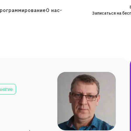
рограммирование
О нас
Записаться на бес
анятие