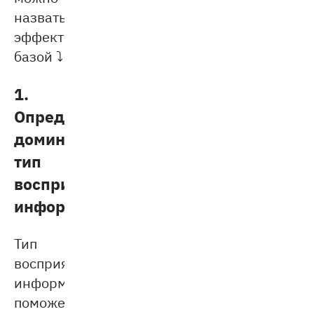
назвать
эффективной
базой ⤵
1.
Определить
доминирующий
тип
восприятия
информации
Тип
восприятия
информации
поможет