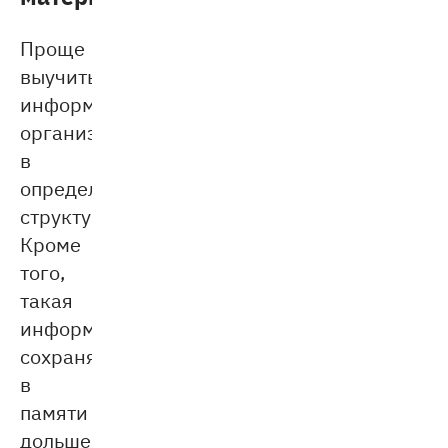
Проще
выучить
информацию,
организованную
в
определённую
структуру.
Кроме
того,
такая
информация
сохраняется
в
памяти
дольше.