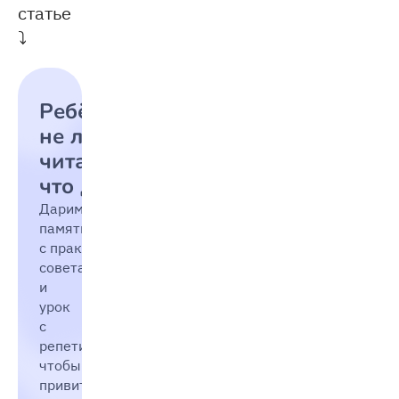
статье
⤵
Ребёнок
не любит
читать:
что делать
Дарим
памятку
с практическими
советами
и
урок
с
репетитором,
чтобы
привить