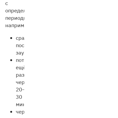
с
определённой
периодичностью,
например:
сразу
после
заучивания;
потом
ещё
раз
через
20–
30
минут;
через