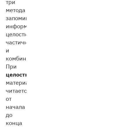
три
метода
запоминания
информации:
целостный,
частичный
и
комбинированный.
При
целостном
материал
читается
от
начала
до
конца