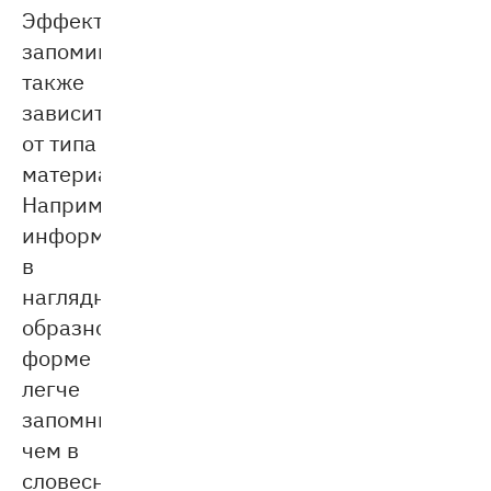
Эффективность
запоминания
также
зависит
от типа
материала.
Например,
информацию
в
наглядно-
образной
форме
легче
запомнить,
чем в
словесной.