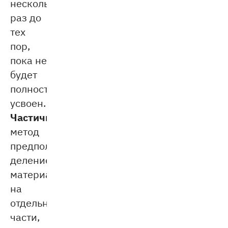
несколько
раз до
тех
пор,
пока не
будет
полностью
усвоен.
Частичный
метод
предполагает
деление
материала
на
отдельные
части,