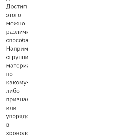
Достигнуть
этого
можно
различными
способами.
Например,
сгруппировать
материал
по
какому-
либо
признаку
или
упорядочить
в
хронологическом