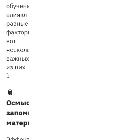
обучения
влияют
разные
факторы,
вот
несколько
важных
из них
⤵
📎
Осмысленность
запоминаемого
материала
Эффективность