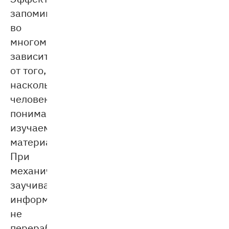
запоминания
во
многом
зависит
от того,
насколько
человек
понимает
изучаемый
материал.
При
механическом
заучивании
информация
не
перерабатывается