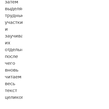
затем
выделяем
трудные
участки
и
заучиваем
их
отдельно,
после
чего
вновь
читаем
весь
текст
целиком.