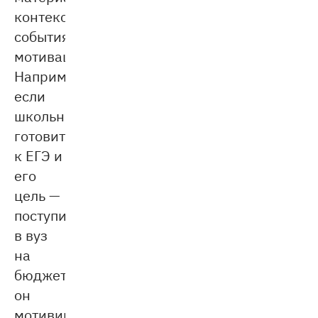
контекста
события,
мотивации.
Например,
если
школьник
готовится
к ЕГЭ и
его
цель —
поступить
в вуз
на
бюджет,
он
мотивирован