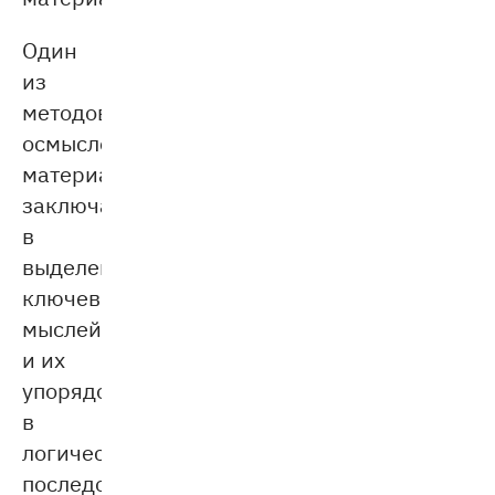
Один
из
методов
осмысления
материала
заключается
в
выделении
ключевых
мыслей
и их
упорядочивании
в
логической
последовательности.