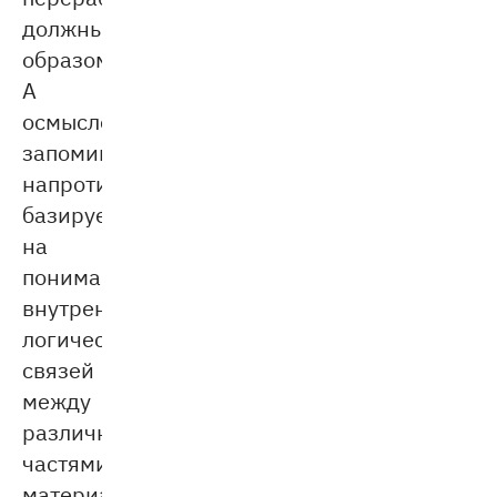
должным
образом.
А
осмысленное
запоминание,
напротив,
базируется
на
понимании
внутренних
логических
связей
между
различными
частями
материала.