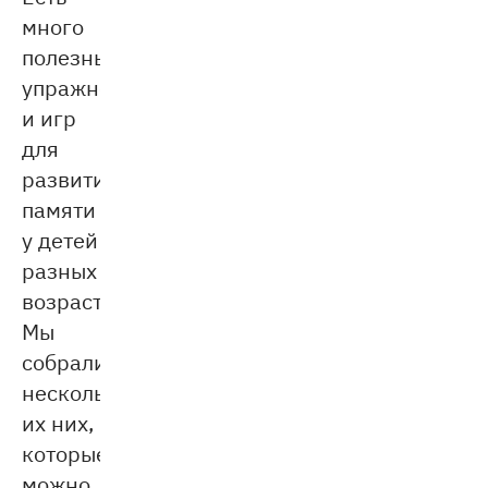
много
полезных
упражнений
и игр
для
развития
памяти
у детей
разных
возрастов.
Мы
собрали
несколько
их них,
которые
можно