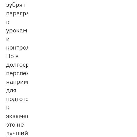
зубрят
параграфы
к
урокам
и
контрольным.
Но в
долгосрочной
перспективе,
например,
для
подготовки
к
экзаменам,
это не
лучший