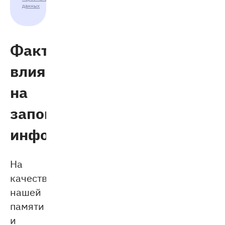
данных
Факторы,
влияющие
на
запоминание
информации
На
качество
нашей
памяти
и