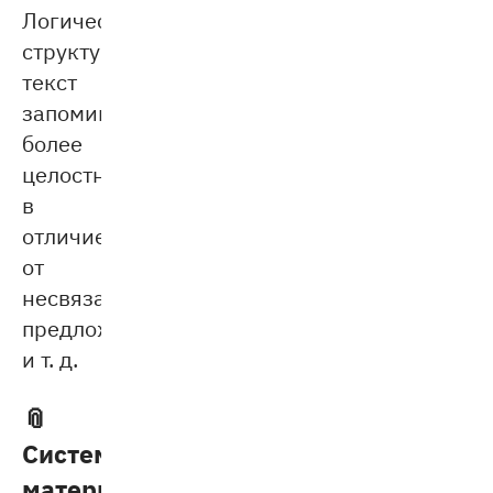
Логически
структурированный
текст
запоминается
более
целостно,
в
отличие
от
несвязанных
предложений
и т. д.
📎
Систематизация
материала