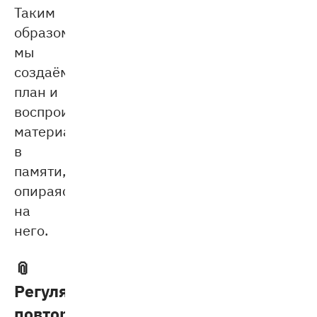
Таким
образом,
мы
создаём
план и
воспроизводим
материал
в
памяти,
опираясь
на
него.
📎
Регулярность
повторений