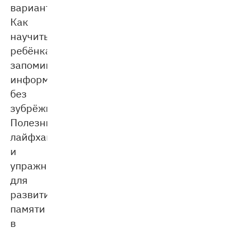
вариант.
Как
научить
ребёнка
запоминать
информацию
без
зубрёжки?
Полезные
лайфхаки
и
упражнения
для
развития
памяти
в