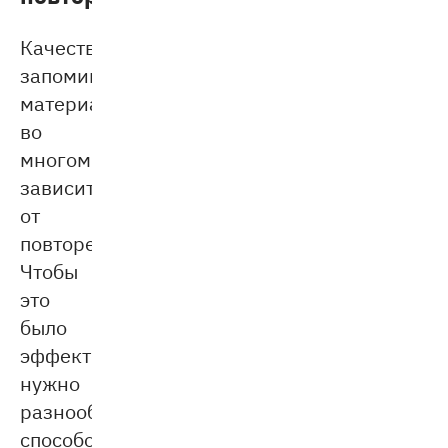
Качество
запоминаемого
материала
во
многом
зависит
от
повторения.
Чтобы
это
было
эффективно,
нужно
разнообразие
способов.