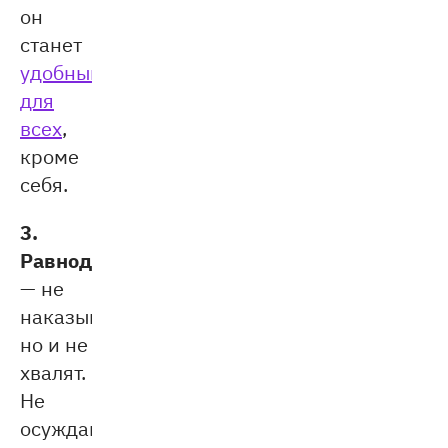
он
станет
удобным
для
всех
,
кроме
себя.
3.
Равнодушие
— не
наказывают,
но и не
хвалят.
Не
осуждают,