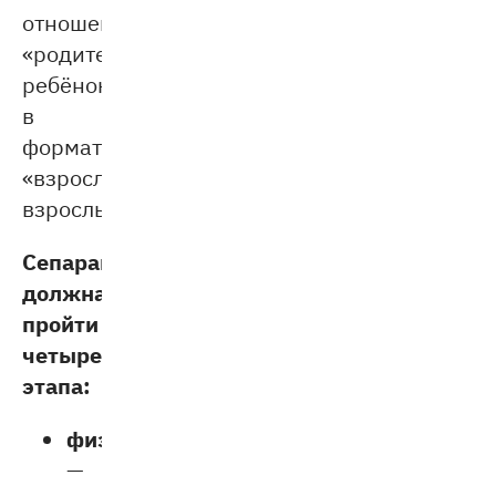
отношений
«родитель-
ребёнок»
в
формат
«взрослый-
взрослый».
Сепарация
должна
пройти
четыре
этапа:
физический
—