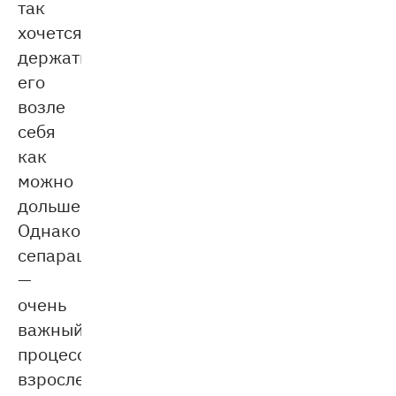
так
хочется
держать
его
возле
себя
как
можно
дольше.
Однако
сепарация
—
очень
важный
процесс
взросления.