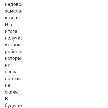
недовольство,
замечания,
крики.
И в
итоге
получается
«хороший»
ребёнок,
который
ни
слова
против
не
скажет.
В
будущем