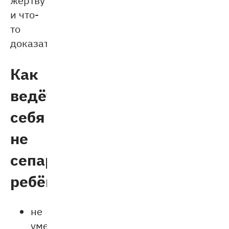
и что-
то
доказать.
Как
ведёт
себя
не
сепарированный
ребёнок
не
умеет