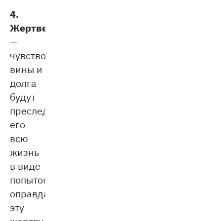
4.
Жертвенность
—
чувство
вины и
долга
будут
преследовать
его
всю
жизнь
в виде
попыток
оправдать
эту
жертву