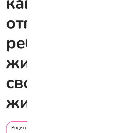
как
отпустить
ребёнка
жить
свою
жизнь
Время
Родительский
чтения: