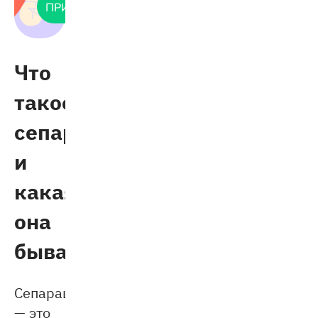
ПРИСОЕДИНИТЬСЯ
Что
такое
сепарация
и
какая
она
бывает
Сепарация
— это