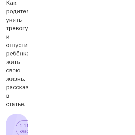
Как
родителям
унять
тревогу
и
отпустить
ребёнка
жить
свою
жизнь,
рассказываем
в
статье.
1-11
класс