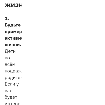
жизнь
1.
Будьте
примером
активной
жизни.
Дети
во
всём
подражают
родителям.
Если у
вас
будет
интересная