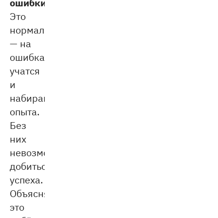
ошибки.
Это
нормально
— на
ошибках
учатся
и
набираются
опыта.
Без
них
невозможно
добиться
успеха.
Объясняйте
это