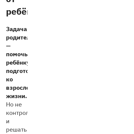
ребёнка
Задача
родителя
—
помочь
ребёнку
подготовиться
ко
взрослой
жизни.
Но не
контролировать
и
решать