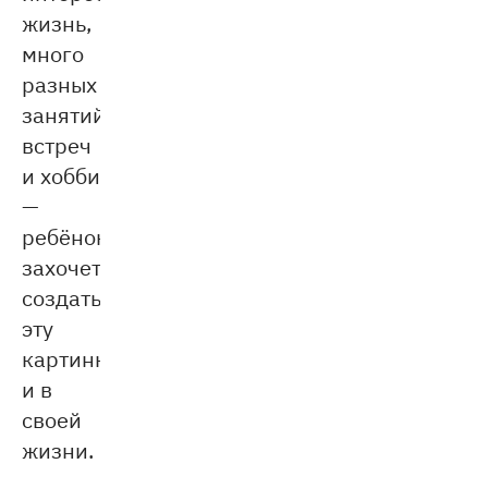
жизнь,
много
разных
занятий,
встреч
и хобби
—
ребёнок
захочет
создать
эту
картинку
и в
своей
жизни.