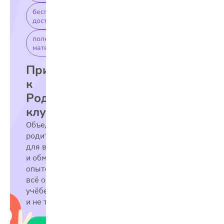
бесплатный
доступ
полезные
материалы
Присоединяйтесь
к
Родительскому
клубу
Объединяем
родителей
для взаимоподдержки
и обмена
опытом —
всё о школе,
учёбе
и не только