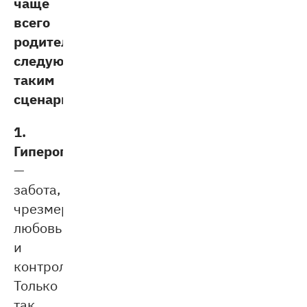
чаще
всего
родители
следуют
таким
сценариям:
1.
Гиперопека
—
забота,
чрезмерная
любовь
и
контроль.
Только
так