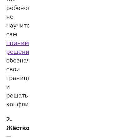
ребёнок
не
научится
сам
принимать
решения
,
обозначать
свои
границы
и
решать
конфликты.
2.
Жёсткость
—