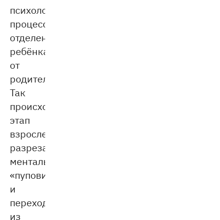
психологический
процесс
отделения
ребёнка
от
родителей.
Так
происходит
этап
взросления:
разрезание
ментальной
«пуповины»
и
переход
из