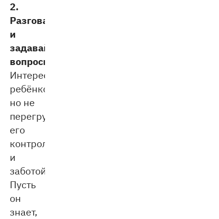
2.
Разговаривайте
и
задавайте
вопросы.
Интересуйтесь
ребёнком,
но не
перегружайте
его
контролем
и
заботой.
Пусть
он
знает,