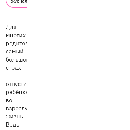
журнал
3 мин.
Для
многих
родителей
самый
большой
страх
—
отпустить
ребёнка
во
взрослую
жизнь.
Ведь