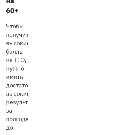
на
60+
Чтобы
получить
высокие
баллы
на ЕГЭ,
нужно
иметь
достаточно
высокий
результат
за
полгода
до