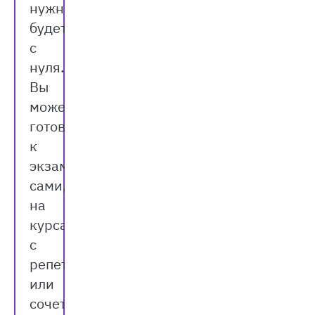
нужно
будет
с
нуля.
Вы
можете
готовиться
к
экзаменам
сами,
на
курсах,
с
репетитором
или
сочетать