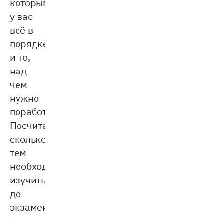
которыми
у вас
всё в
порядке,
и то,
над
чем
нужно
поработать.
Посчитайте,
сколько
тем
необходимо
изучить
до
экзамена.