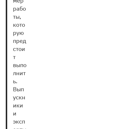
мер
рабо
ты,
кото
рую
пред
стои
т
выпо
лнит
ь.
Вып
ускн
ики
и
эксп