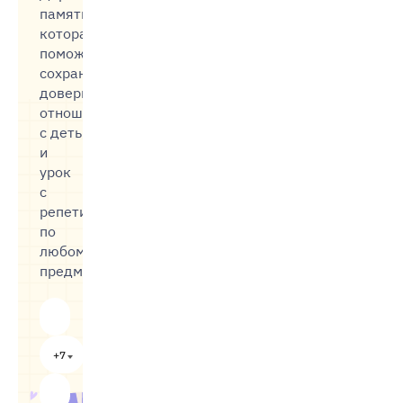
памятку,
которая
поможет
сохранить
доверительные
отношения
с детьми,
и
урок
с
репетитором
по
любому
предмету
+7