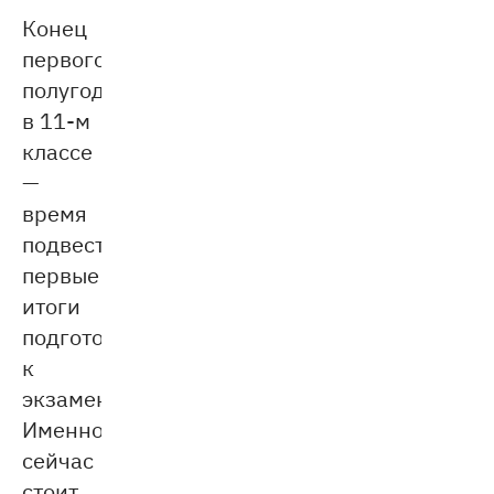
Конец
первого
полугодия
в 11-м
классе
—
время
подвести
первые
итоги
подготовки
к
экзаменам.
Именно
сейчас
стоит