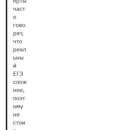
ерты
част
о
гово
рят,
что
реал
ьны
й
ЕГЭ
слож
нее,
поэт
ому
не
стои