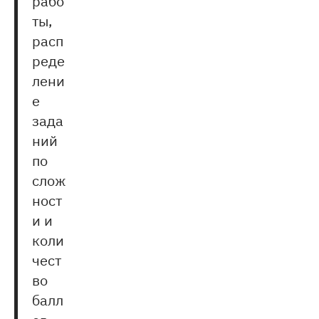
рабо
ты,
расп
реде
лени
е
зада
ний
по
слож
ност
и и
коли
чест
во
балл