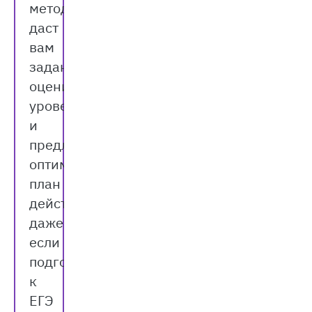
методист
даст
вам
задания,
оценит
уровень
и
предложит
оптимальный
план
действий,
даже
если
подготовиться
к
ЕГЭ