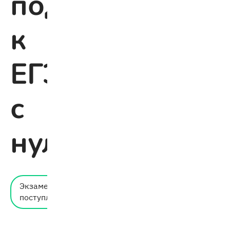
подготовиться
к
ЕГЭ
с
нуля
Время
Экзамены и
чтения:
поступление
6 мин.