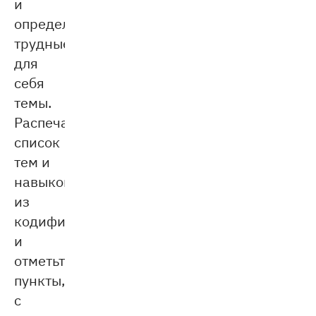
и
определите
трудные
для
себя
темы.
Распечатайте
список
тем и
навыков
из
кодификатора
и
отметьте
пункты,
с