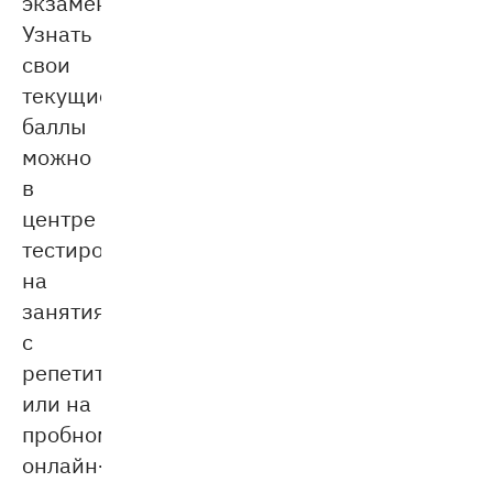
экзамена.
Узнать
свои
текущие
баллы
можно
в
центре
тестирования,
на
занятиях
с
репетитором
или на
пробном
онлайн-