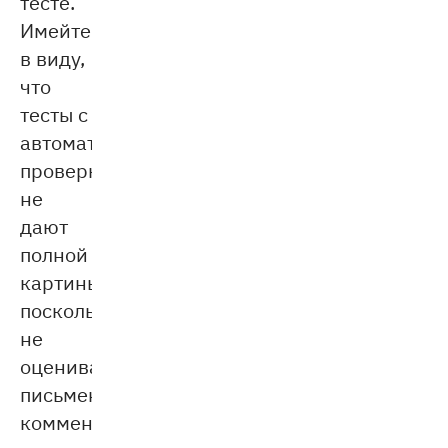
тесте.
Имейте
в виду,
что
тесты с
автоматической
проверкой
не
дают
полной
картины,
поскольку
не
оценивают
письменные
комментарии