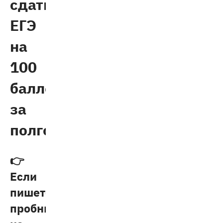
сдать
ЕГЭ
на
100
баллов
за
полгода
👉
Если
пишете
пробник