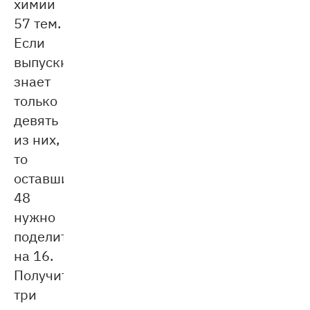
химии
57 тем.
Если
выпускник
знает
только
девять
из них,
то
оставшиеся
48
нужно
поделить
на 16.
Получится
три