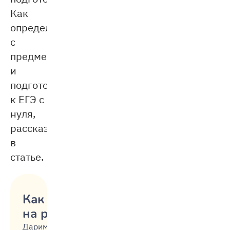
Как
определиться
с
предметом
и
подготовиться
к ЕГЭ с
нуля,
рассказываем
в
статье.
Как не срываться
на ребёнка
Дарим