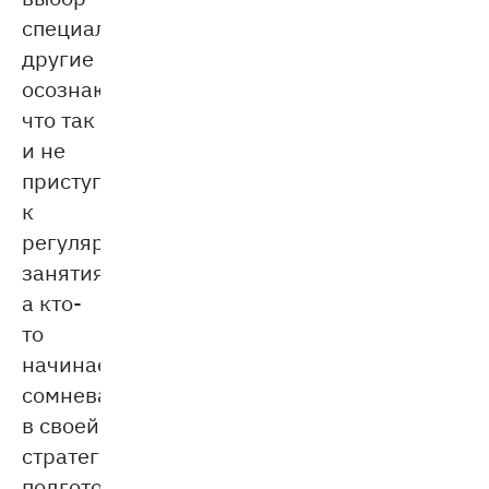
специальности,
другие
осознают,
что так
и не
приступили
к
регулярным
занятиям,
а кто-
то
начинает
сомневаться
в своей
стратегии
подготовки.