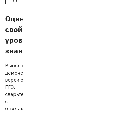
ов.
Оцените
свой
уровень
знаний
Выполните
демонстрационную
версию
ЕГЭ,
сверьтесь
с
ответами