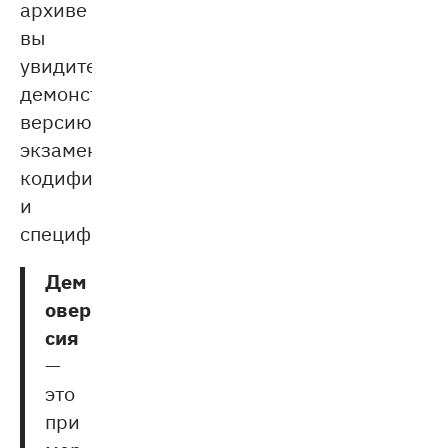
архиве
вы
увидите
демонстрационную
версию
экзамена,
кодификатор
и
спецификацию.
Дем
овер
сия
—
это
при