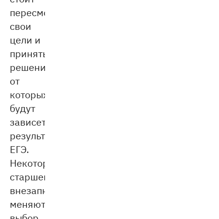
пересмотреть
свои
цели и
принять
решения,
от
которых
будут
зависеть
результаты
ЕГЭ.
Некоторые
старшеклассники
внезапно
меняют
выбор