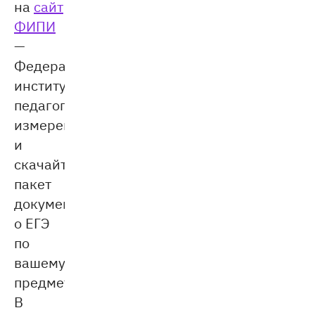
на
сайт
ФИПИ
—
Федерального
института
педагогических
измерений
и
скачайте
пакет
документов
о ЕГЭ
по
вашему
предмету.
В