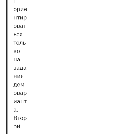
т
орие
нтир
оват
ься
толь
ко
на
зада
ния
дем
овар
иант
а.
Втор
ой