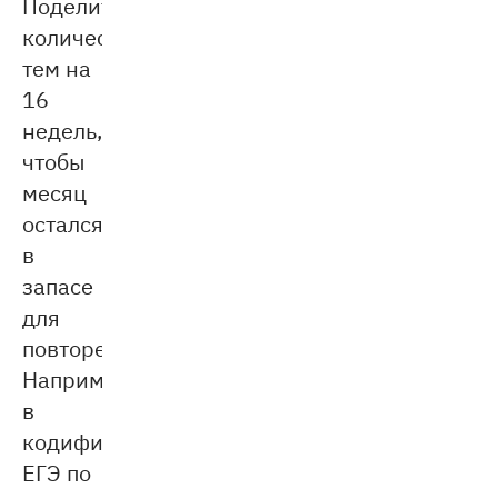
Поделите
количество
тем на
16
недель,
чтобы
месяц
остался
в
запасе
для
повторения.
Например,
в
кодификаторе
ЕГЭ по