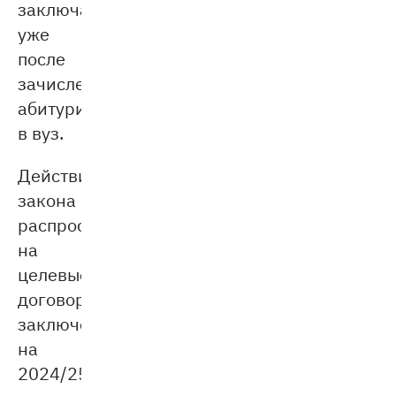
заключаться
уже
после
зачисления
абитуриента
в вуз.
Действие
закона
распространяется
на
целевые
договоры,
заключённые
на
2024/25