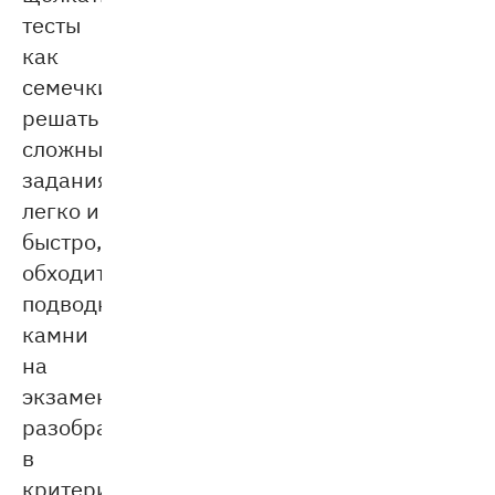
тесты
как
семечки,
решать
сложные
задания
легко и
быстро,
обходить
подводные
камни
на
экзаменах,
разобраться
в
критериях