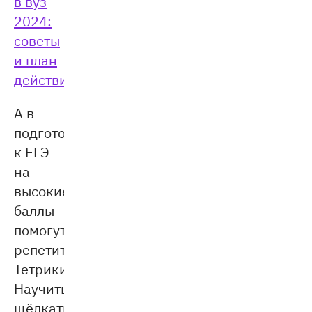
в вуз
2024:
советы
и план
действий
.
А в
подготовке
к ЕГЭ
на
высокие
баллы
помогут
репетиторы
Тетрики.
Научиться
щёлкать