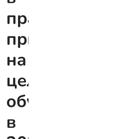
правилах
приёма
на
целевое
обучение
в