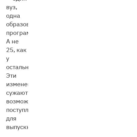
вуз,
одна
образовательная
программа.
А не
25, как
у
остальных.
Эти
изменения
сужают
возможности
поступления
для
выпускников.