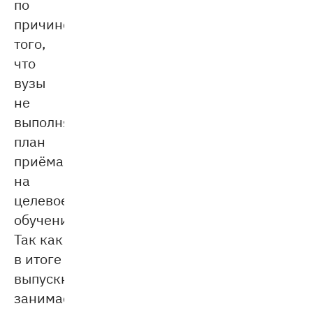
по
причине
того,
что
вузы
не
выполняли
план
приёма
на
целевое
обучение.
Так как
в итоге
выпускник
занимает