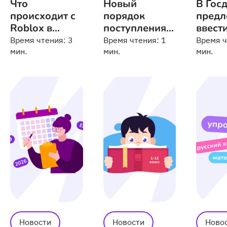
Что
Новый
В Гос
происходит с
порядок
пред
Roblox в
поступления в
ввест
России
медицинские
штраф
Время чтения:
3
Время чтения:
1
Время 
мин.
колледжи
мин.
булли
мин.
3 306
3 702
Новости
Новости
Ново