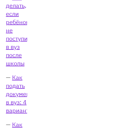
делать,
если
ребёнок
не
поступил
в вуз
после
школы
—
Как
подать
документы
в вуз: 4
варианта
—
Как