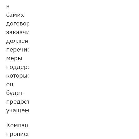
в
самих
договорах
заказчик
должен
перечислить
меры
поддержки,
которые
он
будет
предоставлять
учащемуся.
Компании
прописывают