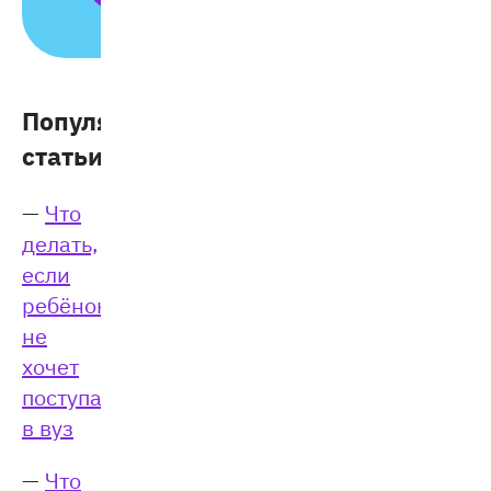
Популярные
статьи:
—
Что
делать,
если
ребёнок
не
хочет
поступать
в вуз
—
Что