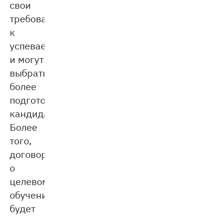
свои
требования
к
успеваемости
и могут
выбрать
более
подготовленных
кандидатов.
Более
того,
договор
о
целевом
обучении
будет