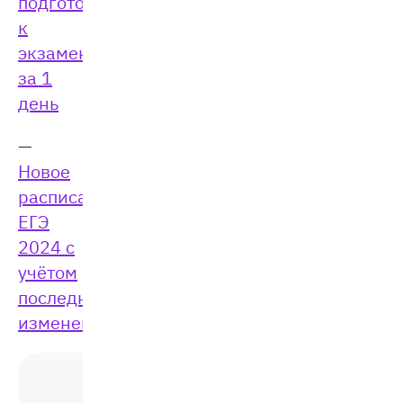
подготовиться
к
экзамену
за 1
день
—
Новое
расписание
ЕГЭ
2024 с
учётом
последних
изменений