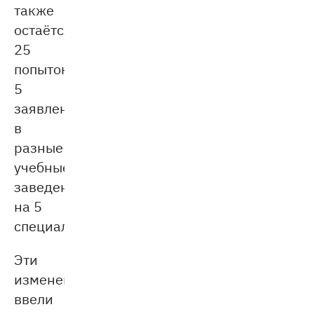
также
остаётся
25
попыток:
5
заявлений
в
разные
учебные
заведения
на 5
специальностей.
Эти
изменения
ввели