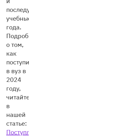
и
последующие
учебные
года.
Подробнее
о том,
как
поступить
в вуз в
2024
году,
читайте
в
нашей
статье:
Поступление