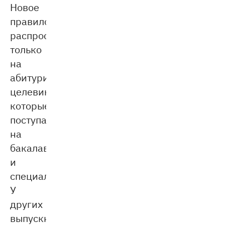
Новое
правило
распространяется
только
на
абитуриентов-
целевиков,
которые
поступают
на
бакалавриат
и
специалитет.
У
других
выпускников