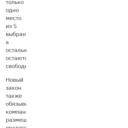
только
одно
место
из 5
выбранных,
а
остальные
остаются
свободными.
Новый
закон
также
обязывает
компании
размещать
предложения