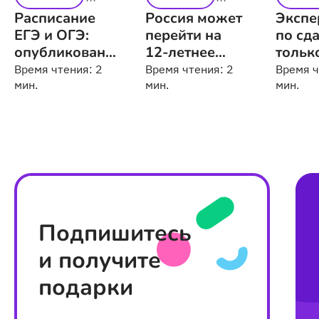
Расписание
Россия может
Экспе
ЕГЭ и ОГЭ:
перейти на
по сд
опубликованы
12-летнее
тольк
проекты на
школьное
ОГЭ р
Время чтения:
2
Время чтения:
2
Время 
2026 год
мин.
обучение
мин.
мин.
Подпишитесь
и получите
подарки