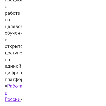
о
работе
по
целевому
обучению
в
открытом
доступе
на
единой
цифровой
платформе
«
Работа
в
России
».