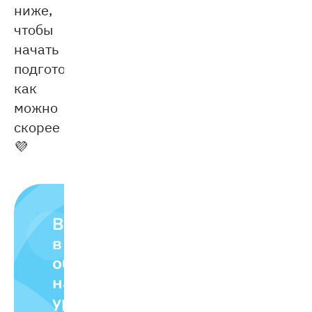
ниже,
чтобы
начать
подготовку
как
можно
скорее
💜
Влюбляем
в
обучение
на
уроках