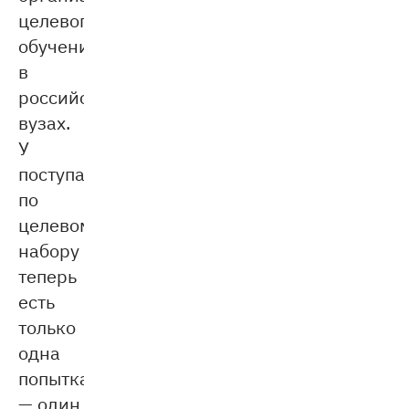
целевого
обучения
в
российских
вузах.
У
поступающих
по
целевому
набору
теперь
есть
только
одна
попытка
— один