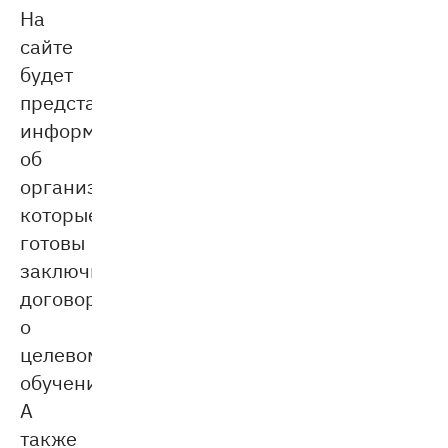
На
сайте
будет
представлена
информация
об
организациях,
которые
готовы
заключить
договор
о
целевом
обучении.
А
также