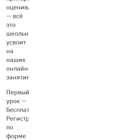
оценивания
— всё
это
школьник
усвоит
на
наших
онлайн-
занятиях.
Первый
урок —
бесплатный.
Регистрируйтесь
по
форме