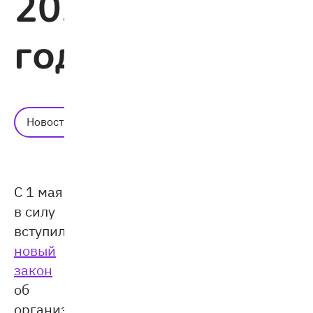
2024
году
Время
Новости
чтения:
2 мин.
С 1 мая
в силу
вступил
новый
закон
об
организации