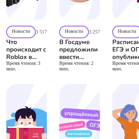
Новости
Новости
Новости
3 517
3 257
Что
В Госдуме
Расписа
происходит с
предложили
ЕГЭ и ОГ
Roblox в
ввести
опублик
России
штрафы за
проекты
Время чтения:
3
Время чтения:
2
Время чтен
мин.
мин.
мин.
буллинг
2026 год