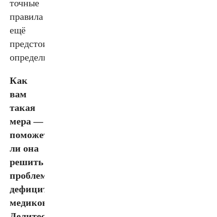
точные
правила
ещё
предстоит
определить.
Как
вам
такая
мера —
поможет
ли она
решить
проблему
дефицита
медиков?
Делитесь