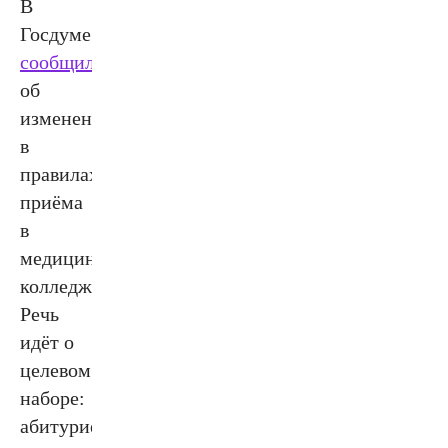
В
Госдуме
сообщили
об
изменениях
в
правилах
приёма
в
медицинские
колледжи.
Речь
идёт о
целевом
наборе:
абитуриенты,