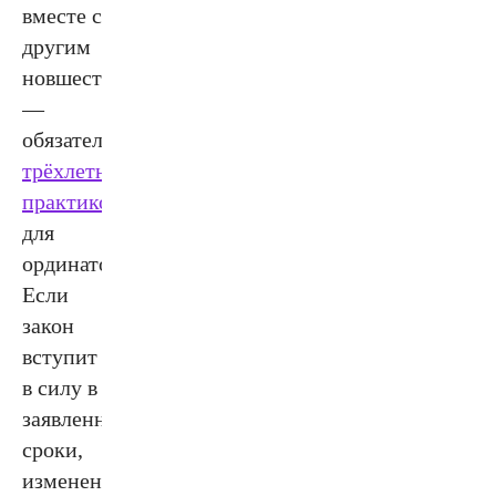
вместе с
другим
новшеством
—
обязательной
трёхлетней
практикой
для
ординаторов.
Если
закон
вступит
в силу в
заявленные
сроки,
изменения