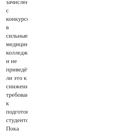
зачисление
с
конкурсом
в
сильные
медицинские
колледжи
и не
приведёт
ли это к
снижению
требований
к
подготовке
студентов.
Пока