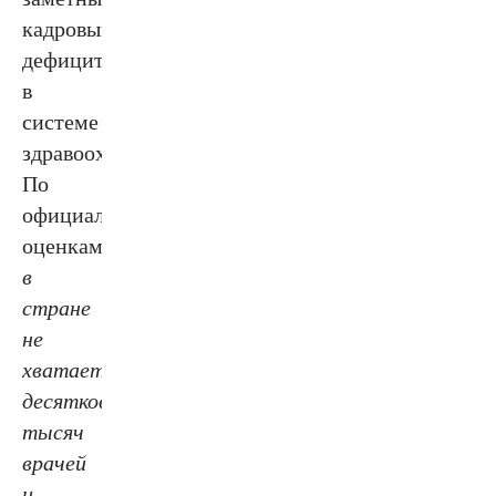
кадровым
дефицитом
в
системе
здравоохранения.
По
официальным
оценкам,
в
стране
не
хватает
десятков
тысяч
врачей
и