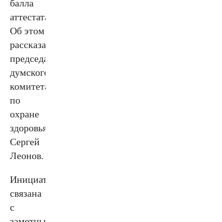
балла
аттестата.
Об этом
рассказал
председатель
думского
комитета
по
охране
здоровья
Сергей
Леонов.
Инициатива
связана
с
заметным