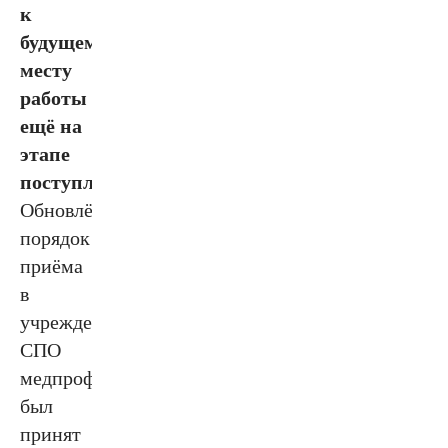
к
будущему
месту
работы
ещё на
этапе
поступления
.
Обновлённый
порядок
приёма
в
учреждения
СПО
медпрофиля
был
принят