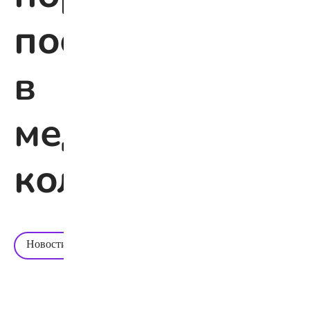
поступления
в
медицинские
колледжи
Время
Новости
чтения:
1 мин.