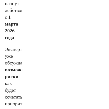
начнут
действовать
с
1
марта
2026
года
.
Эксперты
уже
обсуждают
возможные
риски
:
как
будет
сочетаться
приоритетное