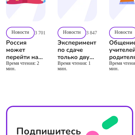
Новости
Новости
Новости
3 701
3 847
Россия
Эксперимент
Общени
может
по сдаче
учителей
перейти на
только двух
родител
12-летнее
ОГЭ
чатах
Время чтения:
2
Время чтения:
1
Время чтен
мин.
мин.
мин.
школьное
расширят
огранич
обучение
Подпишитесь