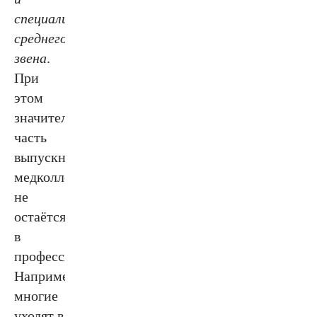
специалистов
среднего
звена
.
При
этом
значительная
часть
выпускников
медколледжей
не
остаётся
в
профессии.
Например,
многие
уходят в