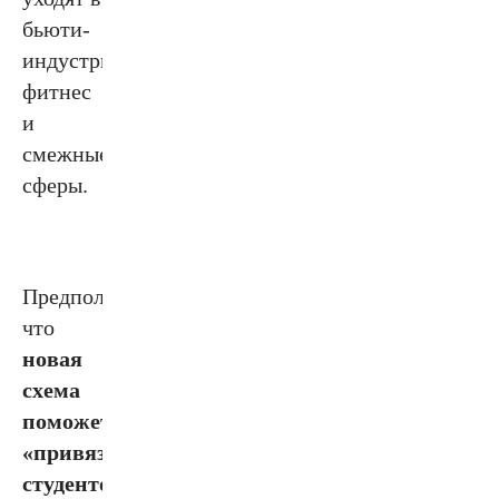
бьюти-
индустрию,
фитнес
и
смежные
сферы.
Предполагается,
что
новая
схема
поможет
«привязать»
студентов