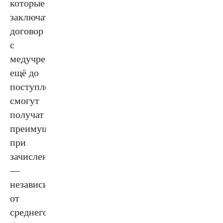
которые
заключат
договор
с
медучреждением
ещё до
поступления,
смогут
получат
преимущество
при
зачислении
—
независимо
от
среднего