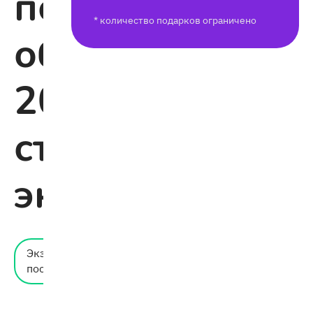
по
* количество подарков ограничено
обществознан
2026:
структура
экзамена
Время
Экзамены и
чтения:
поступление
7 мин.