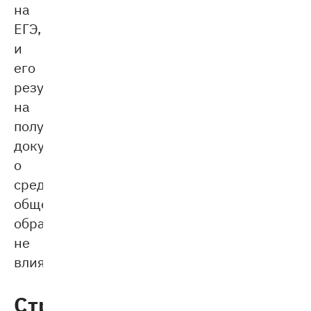
на
ЕГЭ,
и
его
результат
на
получение
документа
о
среднем
общем
образовании
не
влияет.
Структура