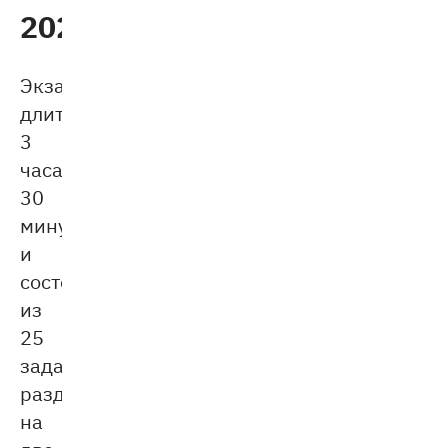
2026
Экзамен
длится
3
часа
30
минут
и
состоит
из
25
заданий,
разделённых
на