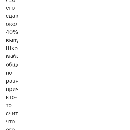
его
сдают
около
40%
выпускников.
Школьники
выбирают
обществознание
по
разным
причинам:
кто-
то
считает,
что
его