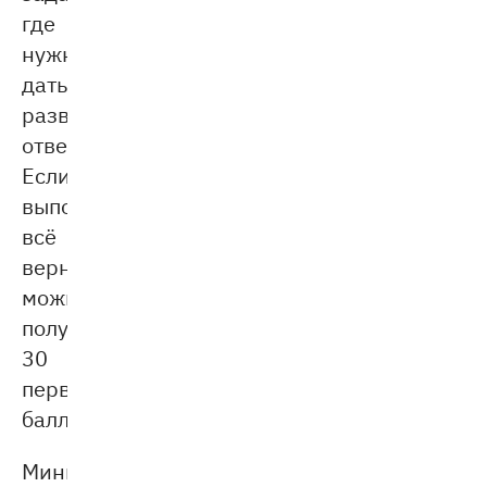
где
нужно
дать
развёрнутый
ответ.
Если
выполнить
всё
верно,
можно
получить
30
первичных
баллов.
Минимальный