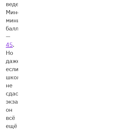
ведении
Минобрнауки,
минимальный
балл
—
45
.
Но
даже
если
школьник
не
сдаст
экзамен,
он
всё
ещё