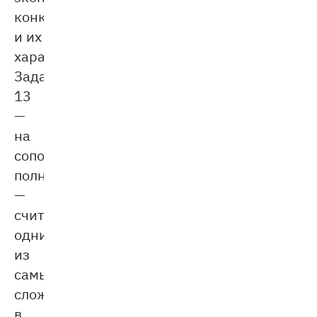
конкуренции
и их
характеристики.
Задание
13
—
на
сопоставление
полномочий
—
считается
одним
из
самых
сложных
в