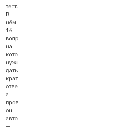
тест.
В
нём
16
вопросов,
на
которые
нужно
дать
краткий
ответ,
а
проверяется
он
автоматически
—