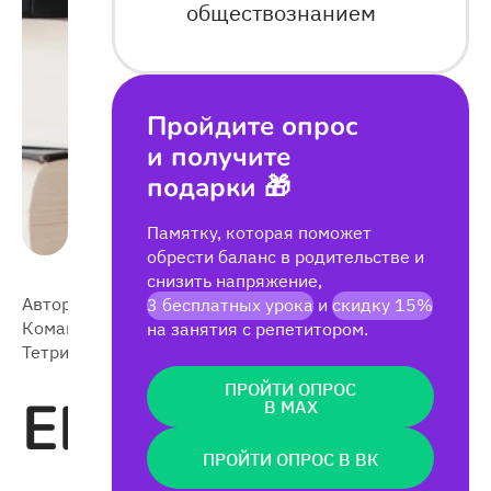
обществознанием
Пройдите опрос
и получите
подарки 🎁
Памятку, которая поможет
обрести баланс в родительстве и
снизить напряжение,
Автор:
3 бесплатных урока
и
скидку 15%
2026-
28 411
Команда
на занятия с репетитором.
06-03
Тетрики
ПРОЙТИ ОПРОС
ЕГЭ
В MAX
ПРОЙТИ ОПРОС В ВК