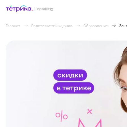
Главная
Родительский журнал
Образование
Заня