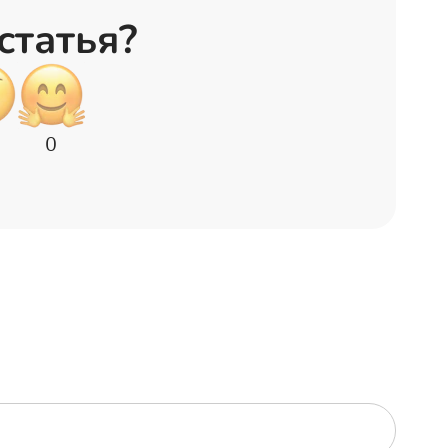
статья?
0