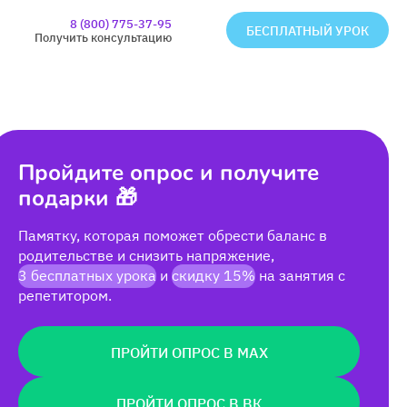
8 (800) 775-37-95
БЕСПЛАТНЫЙ УРОК
Получить консультацию
Пройдите опрос и получите
подарки 🎁
Памятку, которая поможет обрести баланс в
родительстве и снизить напряжение,
3 бесплатных урока
и
скидку 15%
на занятия с
репетитором.
ПРОЙТИ ОПРОС В MAX
ПРОЙТИ ОПРОС В ВК