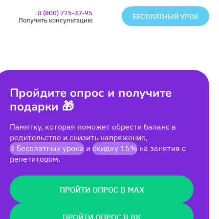
8 (800) 775-37-95
БЕСПЛАТНЫЙ УРОК
Получить консультацию
Пройдите опрос и получите
подарки 🎁
Памятку, которая поможет обрести баланс в
родительстве и снизить напряжение,
3 бесплатных урока
и
скидку 15%
на занятия с
репетитором.
ПРОЙТИ ОПРОС В MAX
ПРОЙТИ ОПРОС В ВК