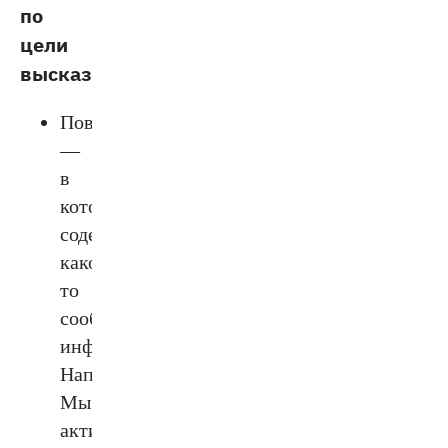
по
цели
высказывания.
Повествовательное
—
в
котором
содержится
какое-
то
сообщение,
информация.
Например:
Мы
активно