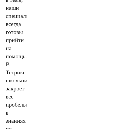
наши
специалисты
всегда
готовы
прийти
на
помощь.
В
Тетрике
школьник
закроет
все
пробелы
в
знаниях
по