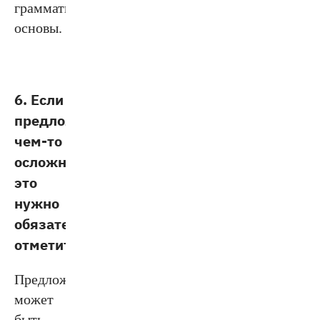
грамматической
основы.
6. Если
предложение
чем-то
осложнено,
это
нужно
обязательно
отметить.
Предложение
может
быть