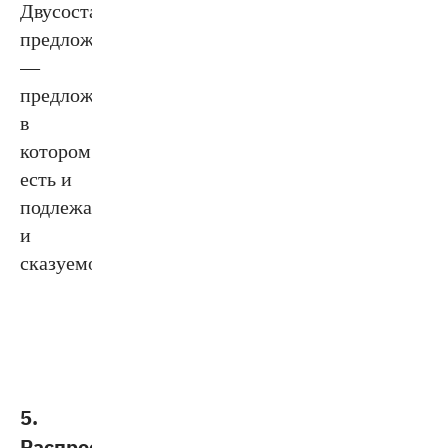
Двусоставное
предложение
—
предложение,
в
котором
есть и
подлежащее,
и
сказуемое.
5.
Распространённое