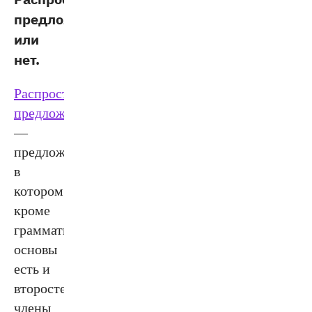
предложение
или
нет.
Распространённое
предложение
—
предложение,
в
котором
кроме
грамматической
основы
есть и
второстепенные
члены