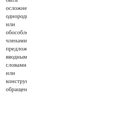
осложнено
однородными
или
обособленными
членами
предложения,
вводными
словами
или
конструкциями,
обращениями.