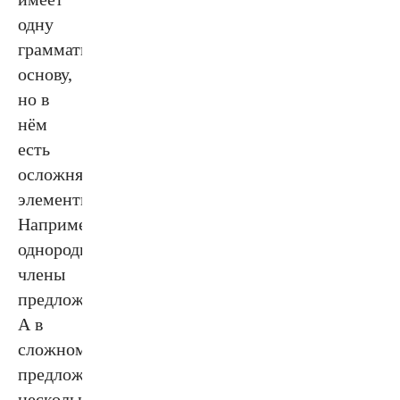
одну
грамматическую
основу,
но в
нём
есть
осложняющие
элементы.
Например,
однородные
члены
предложения.
А в
сложном
предложении
несколько