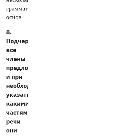
грамматических
основ.
8.
Подчеркнуть
все
члены
предложения
и при
необходимости
указать,
какими
частями
речи
они