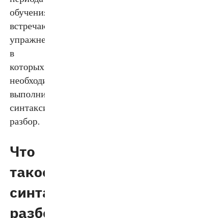
обучения,
встречаются
упражнения,
в
которых
необходимо
выполнить
синтаксический
разбор.
Что
такое
синтаксический
разбор