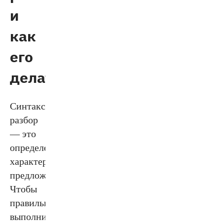
и
как
его
делать
Синтаксический
разбор
— это
определение
характеристики
предложения.
Чтобы
правильно
выполнить