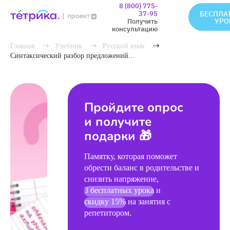
8 (800) 775-
37-95
БЕСПЛА
УРО
Получить
консультацию
Главная
Учебник
Русский язык
Синтаксический разбор предложений...
Пройдите опрос
и получите
подарки 🎁
Памятку, которая поможет
обрести баланс в родительстве и
снизить напряжение,
3 бесплатных урока
и
скидку 15%
на занятия с
репетитором.