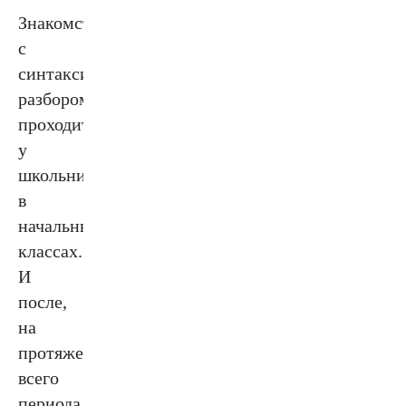
Знакомство
с
синтаксическим
разбором
проходит
у
школьников
в
начальных
классах.
И
после,
на
протяжении
всего
периода