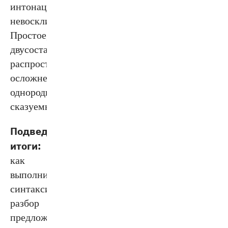
интонации
невосклицательное.
Простое,
двусоставное,
распространённое,
осложнено
однородными
сказуемыми.
Подведём
итоги:
как
выполнить
синтаксический
разбор
предложения.