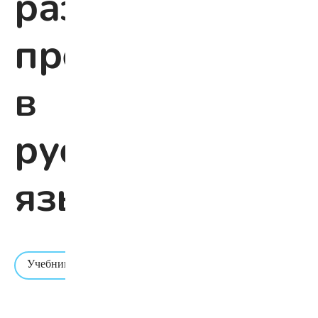
разбор
предложений
в
русском
языке
Время
Учебник
чтения:
2 мин.