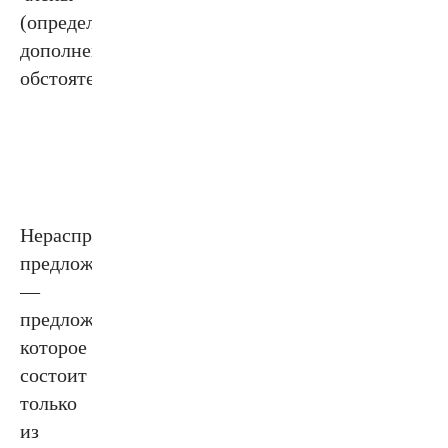
(определение,
дополнение,
обстоятельство).
Нераспространённое
предложение
—
предложение,
которое
состоит
только
из