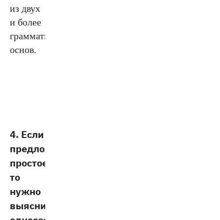
из двух
и более
грамматических
основ.
4. Если
предложение
простое,
то
нужно
выяснить
односоставное