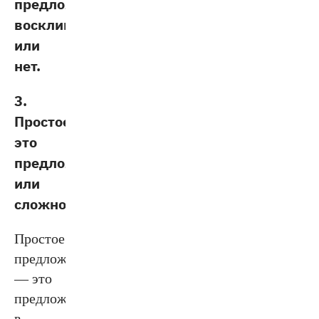
предложение
восклицательным
или
нет.
3.
Простое
это
предложение
или
сложное.
Простое
предложение
— это
предложение,
в