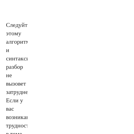
Следуйте
этому
алгоритму,
и
синтаксический
разбор
не
вызовет
затруднений.
Если у
вас
возникают
трудности
в теме,