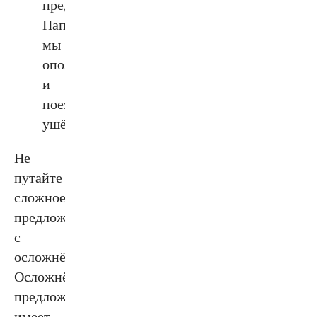
предложение.
Например:
мы
опоздали,
и
поезд
ушёл.
Не
путайте
сложное
предложение
с
осложнённым.
Осложнённое
предложение
имеет