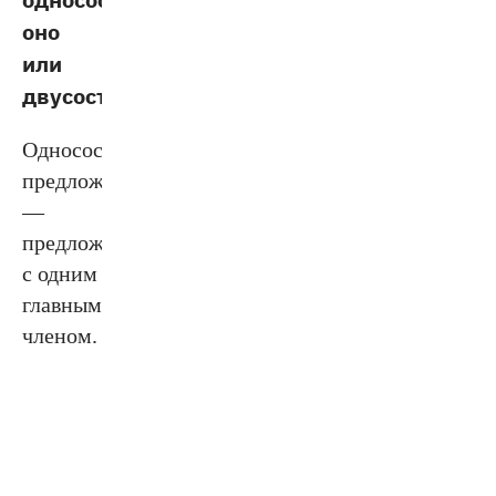
оно
или
двусоставное.
Односоставное
предложение
—
предложение
с одним
главным
членом.