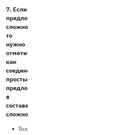
7. Если
предложение
сложное,
то
нужно
отметить,
как
соединены
простые
предложения
в
составе
сложного.
Только