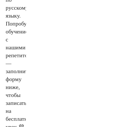
русскому
языку.
Попробуйте
обучение
с
нашими
репетиторами
—
заполните
форму
ниже,
чтобы
записаться
на
бесплатный
урок 💜