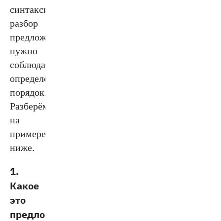
синтаксический
разбор
предложения,
нужно
соблюдать
определённый
порядок.
Разберём
на
примере
ниже.
1.
Какое
это
предложение