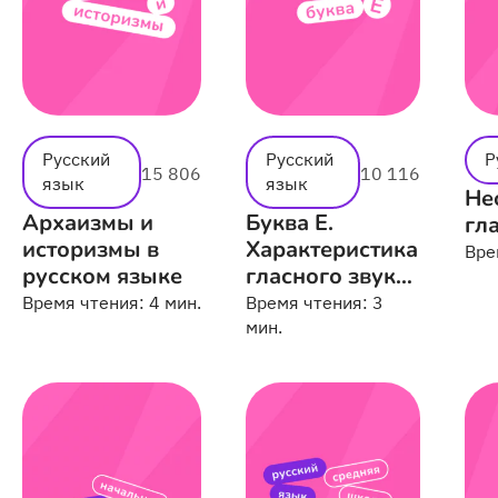
Русский
Русский
Р
15 806
10 116
язык
язык
Не
Архаизмы и
Буква Е.
гл
историзмы в
Характеристика
Вре
русском языке
гласного звука
[е]
Время чтения:
4 мин.
Время чтения:
3
мин.