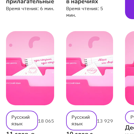
прилагательные
в наречиях
Время чтения:
6 мин.
Время чтения:
5
мин.
Русский
Русский
Р
18 065
13 929
язык
язык
Де
11 слов, в
10 слов с