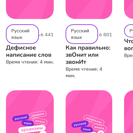
Русский
Русский
Р
6 441
6 801
язык
язык
Чт
Дефисное
Как правильно:
во
написание слов
звОнит или
Вре
звонИт
Время чтения:
4 мин.
Время чтения:
4
мин.