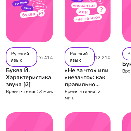
Русский
Русский
Р
26 414
12 210
язык
язык
Бук
Буква Й.
«Не за что» или
Вре
Характеристика
«незачто»: как
звука [й]
правильно
пишется
Время чтения:
3 мин.
Время чтения:
3
мин.