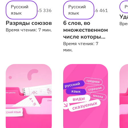
Русский
Русский
Р
5 336
6 461
язык
язык
Уд
Разряды союзов
6 слов, во
Вре
множественном
Время чтения:
7 мин.
числе которых
вы сделаете
Время чтения:
7
ошибку
мин.