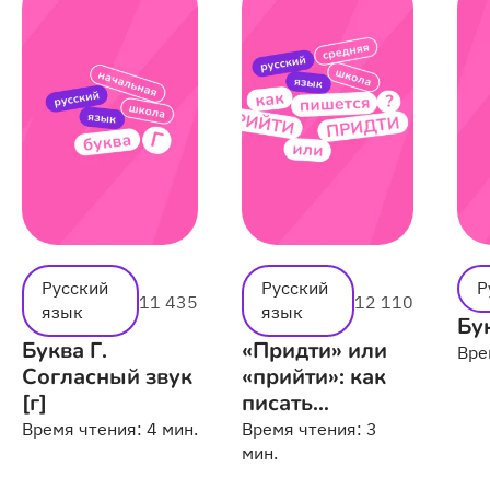
Русский
Русский
Р
11 435
12 110
язык
язык
Бу
Буква Г.
«Придти» или
Вре
Согласный звук
«прийти»: как
[г]
писать
правильно
Время чтения:
4 мин.
Время чтения:
3
мин.