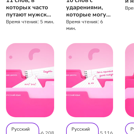
и 
которых часто
ударениями,
Вре
путают мужской
которые могут
и женский род
вас удивить
Время чтения:
5 мин.
Время чтения:
6
мин.
Русский
Русский
Р
6 208
5 116