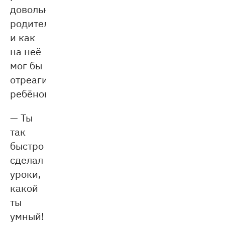
довольного
родителя
и как
на неё
мог бы
отреагировать
ребёнок.
— Ты
так
быстро
сделал
уроки,
какой
ты
умный!