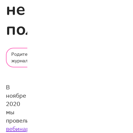
не
получится
Время
Родительский
чтения:
журнал
4 мин.
В
ноябре
2020
мы
провели
вебинар