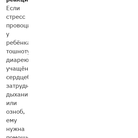
Если
стресс
провоцирует
у
ребёнка
тошноту,
диарею,
учащённое
сердцебиение,
затруднённое
дыхание
или
озноб,
ему
нужна
помощь.