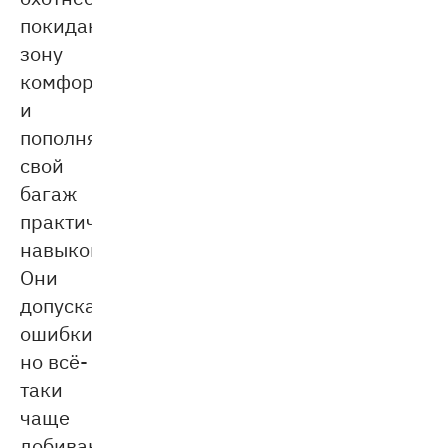
покидают
зону
комфорта
и
пополняют
свой
багаж
практических
навыков.
Они
допускают
ошибки,
но всё-
таки
чаще
добиваются