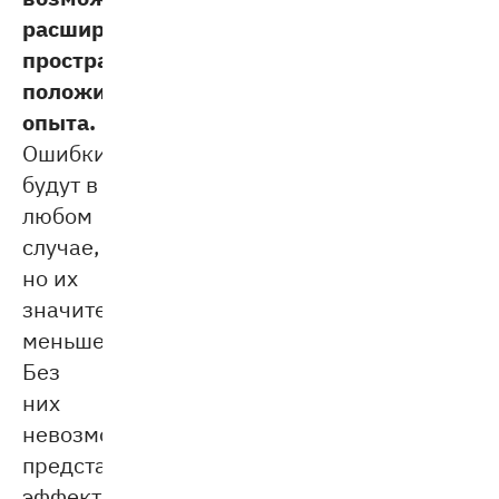
расширить
пространство
положительного
опыта.
Ошибки
будут в
любом
случае,
но их
значительно
меньше.
Без
них
невозможно
представить
эффективное