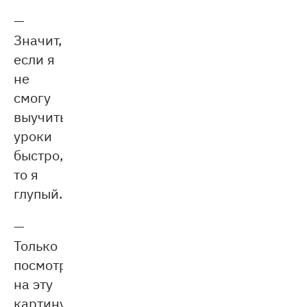
—
Значит,
если я
не
смогу
выучить
уроки
быстро,
то я
глупый.
—
Только
посмотрите
на эту
картину!