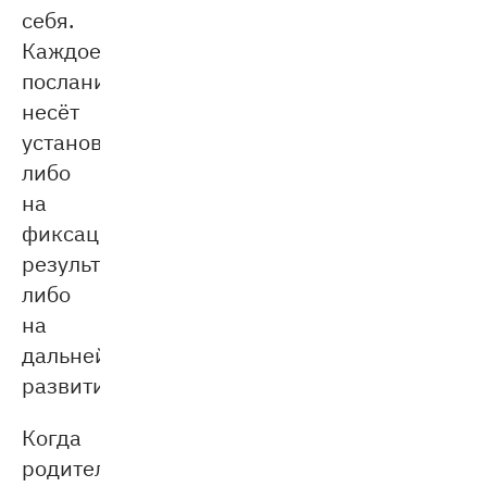
себя.
Каждое
послание
несёт
установку
либо
на
фиксацию
результата,
либо
на
дальнейшее
развитие.
Когда
родитель