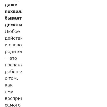
даже
похвала
бывает
демотивирующей.
Любое
действие
и слово
родителя
— это
послание
ребёнку
о том,
как
ему
воспринимать
самого