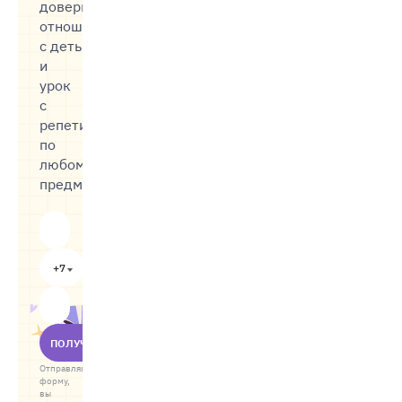
доверительные
отношения
с детьми,
и
урок
с
репетитором
по
любому
предмету
+7
ПОЛУЧИТЬ
Отправляя
форму,
вы