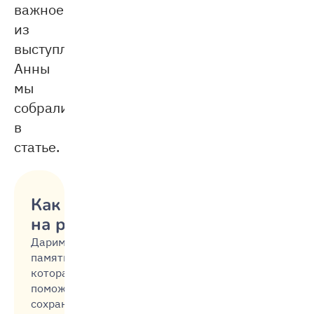
важное
из
выступления
Анны
мы
собрали
в
статье.
Как не срываться
на ребёнка
Дарим
памятку,
которая
поможет
сохранить