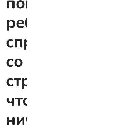
помочь
ребёнку
справиться
со
страхом,
что
ничего