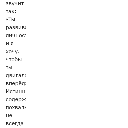
звучит
так:
«Ты
развивающаяся
личность,
и я
хочу,
чтобы
ты
двигался
вперёд».
Истинное
содержание
похвалы
не
всегда