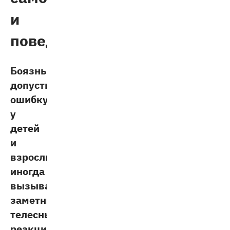
и
поведение
Боязнь
допустить
ошибку
у
детей
и
взрослых
иногда
вызывает
заметные
телесные
реакции.