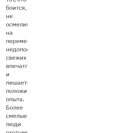
боится,
не
осмеливается
на
перемены,
недополучает
свежих
впечатлений
и
лишается
положительного
опыта.
Более
смелые
люди
охотнее