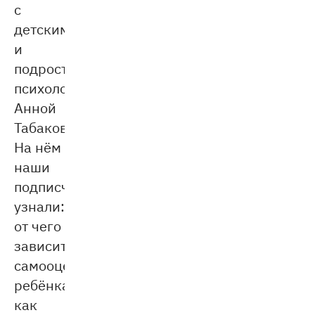
с
детским
и
подростковым
психологом
Анной
Табаковой.
На нём
наши
подписчики
узнали:
от чего
зависит
самооценка
ребёнка,
как