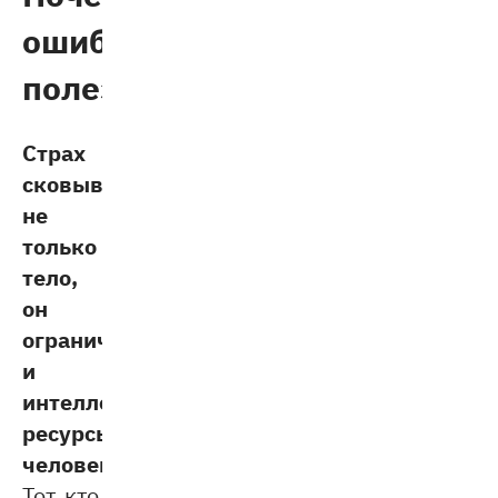
ошибаться
полезно
Страх
сковывает
не
только
тело,
он
ограничивает
и
интеллектуальные
ресурсы
человека.
Тот, кто