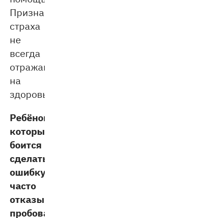
Признаки
страха
не
всегда
отражаются
на
здоровье.
Ребёнок,
который
боится
сделать
ошибку,
часто
отказывается
пробовать