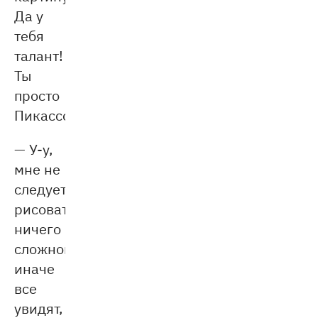
Да у
тебя
талант!
Ты
просто
Пикассо!
— У-у,
мне не
следует
рисовать
ничего
сложного,
иначе
все
увидят,