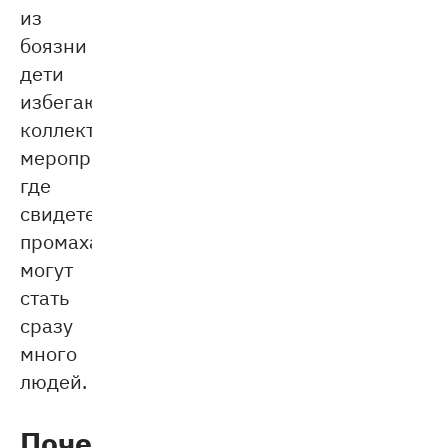
из
боязни
дети
избегают
коллективных
мероприятий,
где
свидетелями
промаха
могут
стать
сразу
много
людей.
Почему