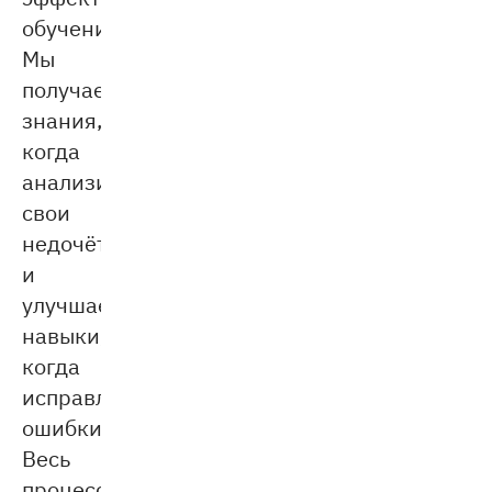
обучение.
Мы
получаем
знания,
когда
анализируем
свои
недочёты,
и
улучшаем
навыки,
когда
исправляем
ошибки.
Весь
процесс