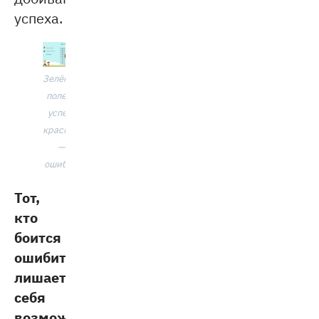
успеха.
Зелёное
поле —
успех,
красное
—
ошибки
Тот,
кто
боится
ошибиться,
лишает
себя
возможности