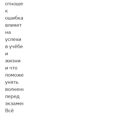
отношение
к
ошибкам
влияет
на
успехи
в учёбе
и
жизни
и что
поможет
унять
волнение
перед
экзаменом.
Всё