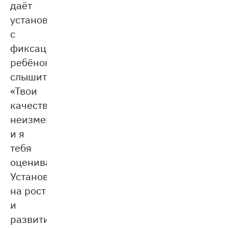
даёт
установку
с
фиксацией,
ребёнок
слышит:
«Твои
качества
неизменны,
и я
тебя
оцениваю».
Установка
на рост
и
развитие