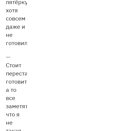
пятёрку,
хотя
совсем
даже и
не
готовилась!
—
Стоит
перестать
готовиться,
а то
все
заметят,
что я
не
такая