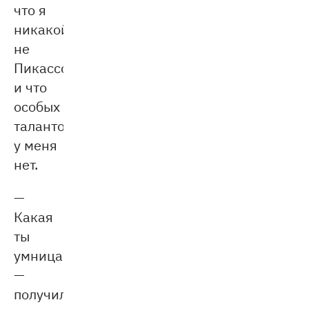
что я
никакой
не
Пикассо
и что
особых
талантов
у меня
нет.
—
Какая
ты
умница
—
получила