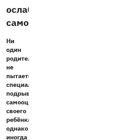
ослабляет
самооценку
Ни
один
родитель
не
пытается
специально
подрывать
самооценку
своего
ребёнка,
однако
иногда