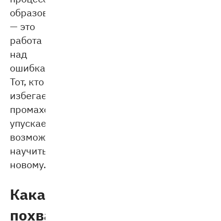
образования
— это
работа
над
ошибками.
Тот, кто
избегает
промахов,
упускает
возможность
научиться
новому.
Какая
похвала