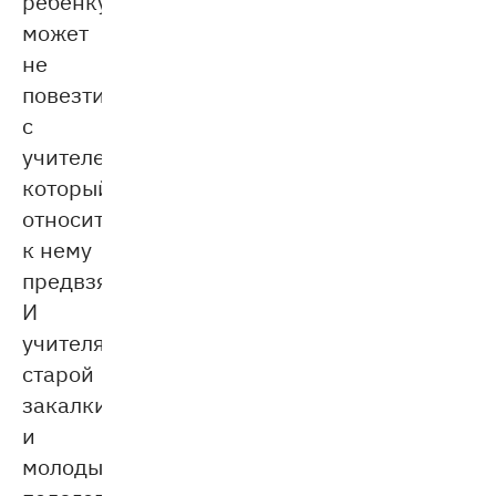
ребёнку
может
не
повезти
с
учителем,
который
относится
к нему
предвзято.
И
учителя
старой
закалки,
и
молодые