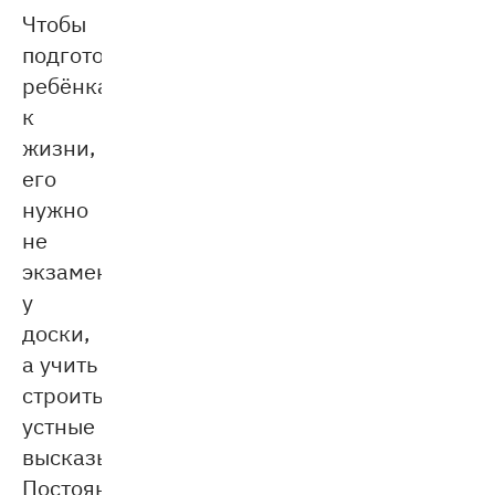
Чтобы
подготовить
ребёнка
к
жизни,
его
нужно
не
экзаменовать
у
доски,
а учить
строить
устные
высказывания.
Постоянный