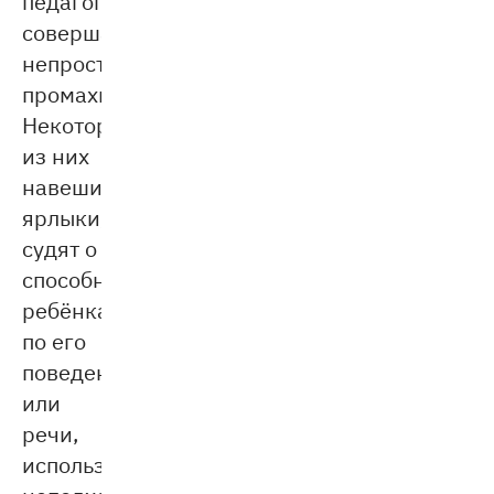
педагоги
совершают
непростительные
промахи.
Некоторые
из них
навешивают
ярлыки,
судят о
способностях
ребёнка
по его
поведению
или
речи,
используют