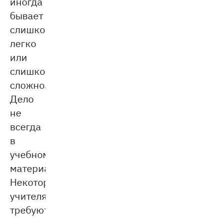
иногда
бывает
слишком
легко
или
слишком
сложно.
Дело
не
всегда
в
учебном
материале.
Некоторые
учителя
требуют