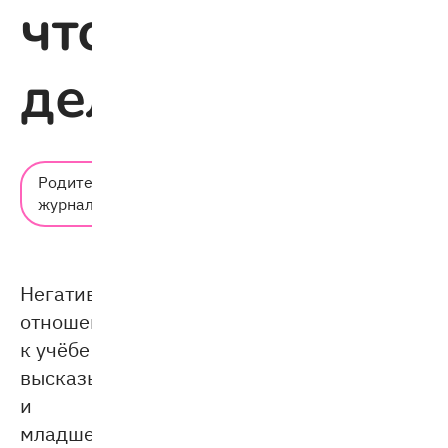
что
делать
Время
Родительский
чтения:
журнал
5 мин.
Негативное
отношение
к учёбе
высказывают
и
младшеклассники,