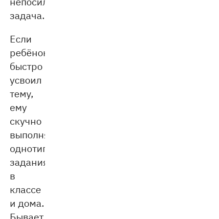
непосильная
задача.
Если
ребёнок
быстро
усвоил
тему,
ему
скучно
выполнять
однотипные
задания
в
классе
и дома.
Бывает