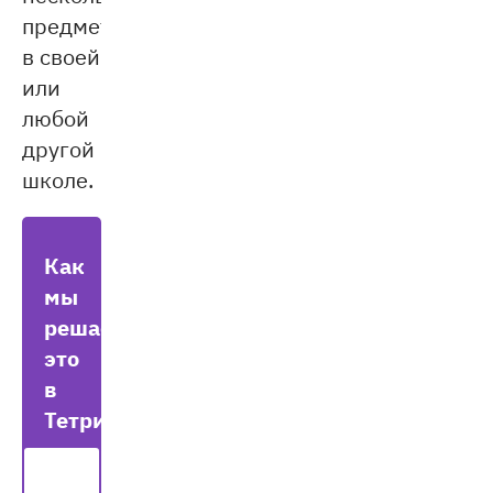
предметам
в своей
или
любой
другой
школе.
Как
мы
решаем
это
в
Тетрике?