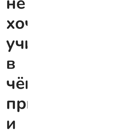
не
хочет
учиться:
в
чём
причина
и