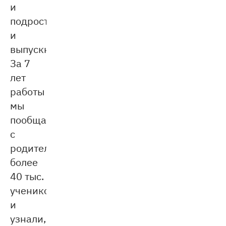
и
подростки,
и
выпускники.
За 7
лет
работы
мы
пообщались
с
родителями
более
40 тыс.
учеников
и
узнали,