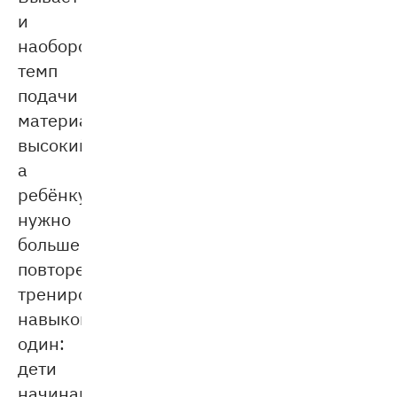
и
наоборот:
темп
подачи
материала
высокий,
а
ребёнку
нужно
больше
повторений,
тренировки
навыков.Результат
один:
дети
начинают