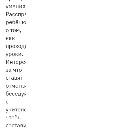
умения.
Расспрашивайте
ребёнка
о том,
как
проходят
уроки.
Интересуйтесь,
за что
ставят
отметки,
беседуйте
с
учителем,
чтобы
составить