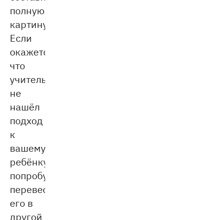
полную
картину.
Если
окажется,
что
учитель
не
нашёл
подход
к
вашему
ребёнку,
попробуйте
перевести
его в
другой