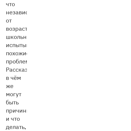
что
независимо
от
возраста
школьники
испытывают
похожие
проблемы.
Рассказываем,
в чём
же
могут
быть
причины
и что
делать,