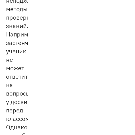
неподходящие
методы
проверки
знаний.
Например,
застенчивый
ученик
не
может
ответить
на
вопросы
у доски
перед
классом.
Однако