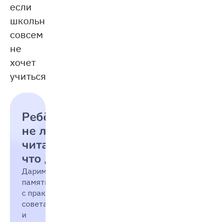
если
школьник
совсем
не
хочет
учиться.
Ребёнок
не любит
читать:
что делать
Дарим
памятку
с практическими
советами
и