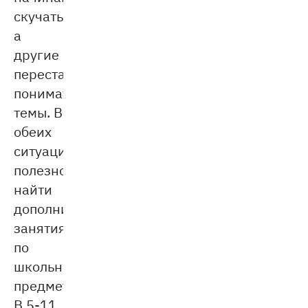
скучать,
а
другие
перестают
понимать
темы. В
обеих
ситуациях
полезно
найти
дополнительные
занятия
по
школьным
предметам.
В 5-11