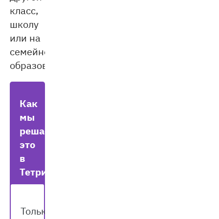
класс,
школу
или на
семейное
образование.
Как
мы
решаем
это
в
Тетрике?
Только