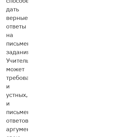
способен
дать
верные
ответы
на
письменные
задания.
Учитель
может
требовать
и
устных,
и
письменных
ответов,
аргументируя