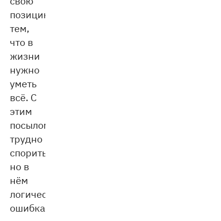
свою
позицию
тем,
что в
жизни
нужно
уметь
всё. С
этим
посылом
трудно
спорить,
но в
нём
логическая
ошибка.