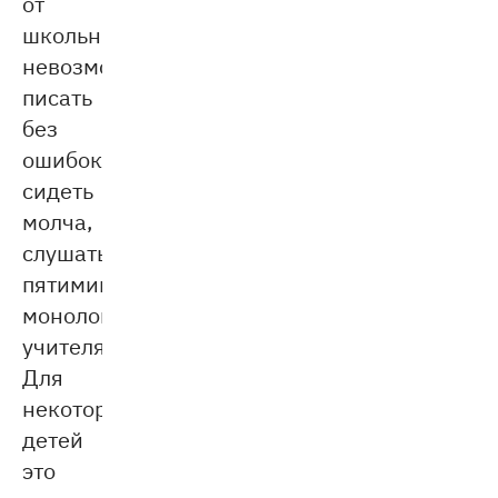
от
школьников
невозможного:
писать
без
ошибок,
сидеть
молча,
слушать
пятиминутный
монолог
учителя.
Для
некоторых
детей
это