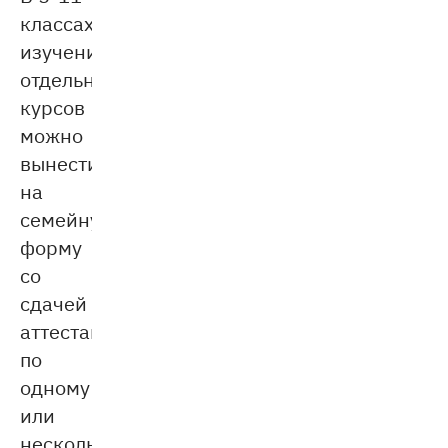
классах
изучение
отдельных
курсов
можно
вынести
на
семейную
форму
со
сдачей
аттестации
по
одному
или
нескольким