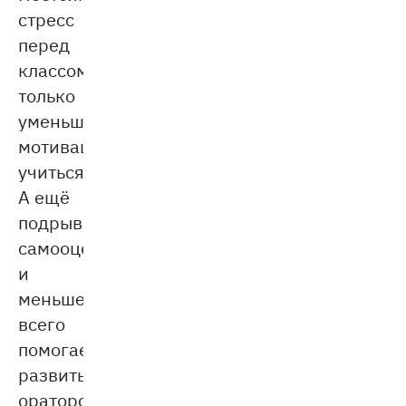
стресс
перед
классом
только
уменьшает
мотивацию
учиться.
А ещё
подрывает
самооценку
и
меньше
всего
помогает
развить
ораторские