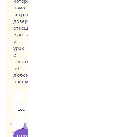
которая
поможет
сохранить
доверительные
отношения
с детьми,
и
урок
с
репетитором
по
любому
предмету
+7
ПОЛУЧИТЬ