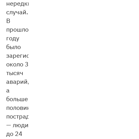
нередкий
случай.
В
прошлом
году
было
зарегистрировано
около 3
тысяч
аварий,
а
больше
половины
пострадавших
— люди
до 24