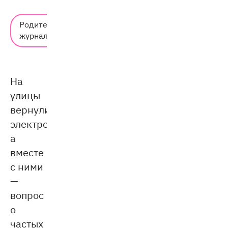
Время
Родительский
чтения:
журнал
6 мин.
На
улицы
вернулись
электросамокаты,
а
вместе
с ними
—
вопрос
о
частых