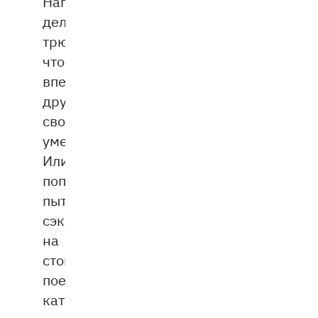
Например,
делать
трюки,
чтобы
впечатлить
друзей
своими
умениями.
Или
попросту
пытаются
сэкономить
на
стоимости
поездки,
катаясь