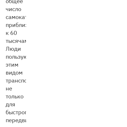
общее
число
самокатов
приблизилось
к 60
тысячам.
Люди
пользуются
этим
видом
транспорта
не
только
для
быстрого
передвижения