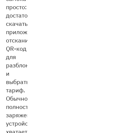
просто:
достаточно
скачать
приложение,
отсканировать
QR-код
для
разблокировки
и
выбрать
тариф.
Обычно
полностью
заряженного
устройства
хватает