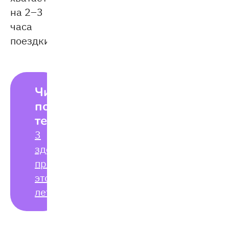
на 2–3
часа
поездки.
Читайте
по
теме:
3
здоровые
привычки
этого
лета