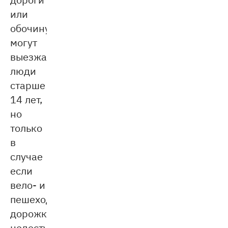
или
обочину
могут
выезжать
люди
старше
14 лет,
но
только
в
случае
если
вело- и
пешеходные
дорожки
недоступны.