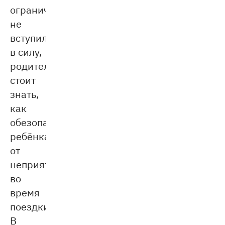
ограничения
не
вступили
в силу,
родителям
стоит
знать,
как
обезопасить
ребёнка
от
неприятностей
во
время
поездки.
В