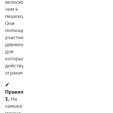
велосипедистам,
чем к
пешеходам.
Они
полноценные
участники
движения,
для
которых
действуют
ограничения.
✔
Правило
1.
На
самокате
можно