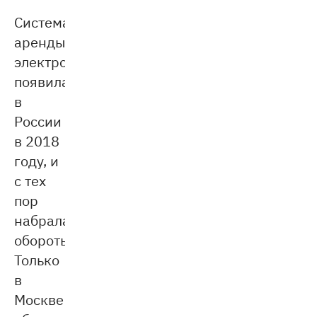
Система
аренды
электросамокатов
появилась
в
России
в 2018
году, и
с тех
пор
набрала
обороты.
Только
в
Москве