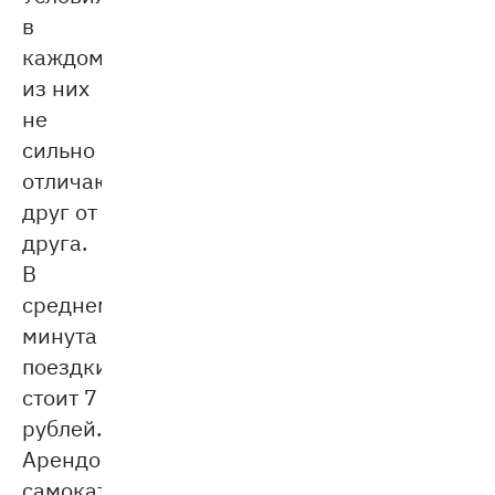
в
каждом
из них
не
сильно
отличаются
друг от
друга.
В
среднем
минута
поездки
стоит 7
рублей.
Арендовать
самокат