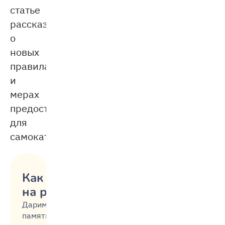
статье
рассказываем
о
новых
правилах
и
мерах
предосторожности
для
самокатчиков.
Как не срываться
на ребёнка
Дарим
памятку,