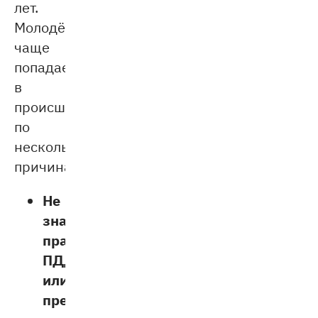
лет.
Молодёжь
чаще
попадает
в
происшествия
по
нескольким
причинам:
Не
знают
правила
ПДД
или
пренебрегают