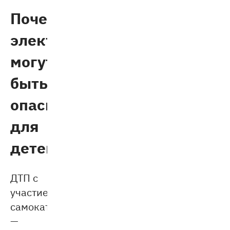
Почему
электросамокаты
могут
быть
опасны
для
детей
ДТП с
участием
самокатчиков
—