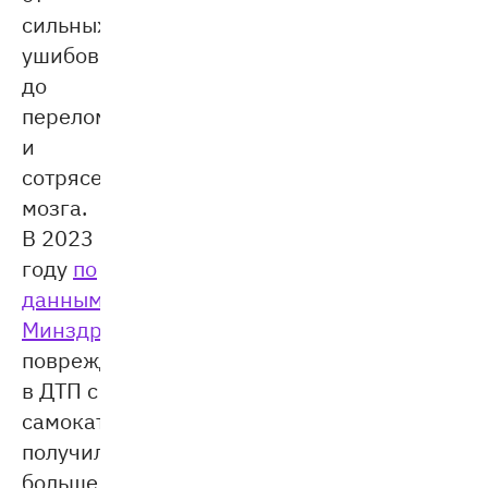
сильных
ушибов
до
переломов
и
сотрясения
мозга.
В 2023
году
по
данным
Минздрава
повреждения
в ДТП с
самокатами
получили
больше