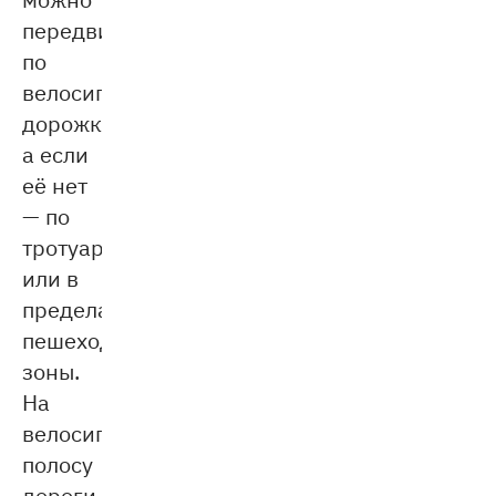
передвигаться
по
велосипедной
дорожке,
а если
её нет
— по
тротуару
или в
пределах
пешеходной
зоны.
На
велосипедную
полосу
дороги