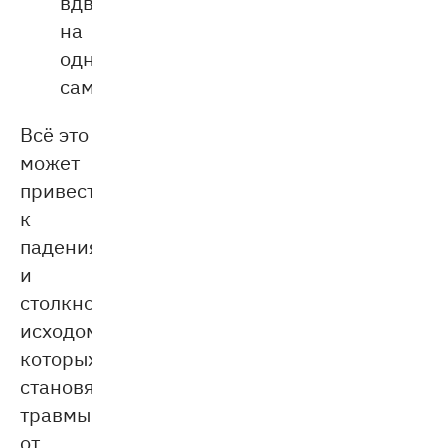
вдвоём
на
одном
самокате.
Всё это
может
привести
к
падениям
и
столкновениям,
исходом
которых
становятся
травмы:
от