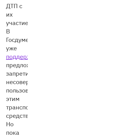
ДТП с
их
участием.
В
Госдуме
уже
поддержали
предложение
запретить
несовершеннолетним
пользоваться
этим
транспортным
средством.
Но
пока