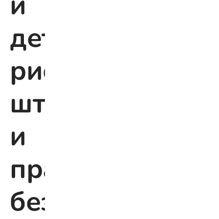
и
дети:
риски,
штрафы
и
правила
безопасности