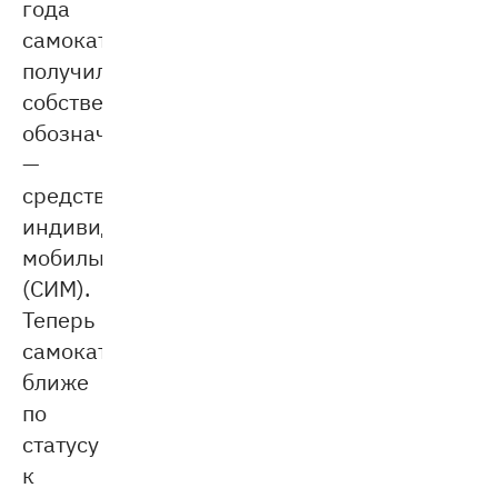
года
самокаты
получили
собственное
обозначение
—
средства
индивидуальной
мобильности
(СИМ).
Теперь
самокатчики
ближе
по
статусу
к