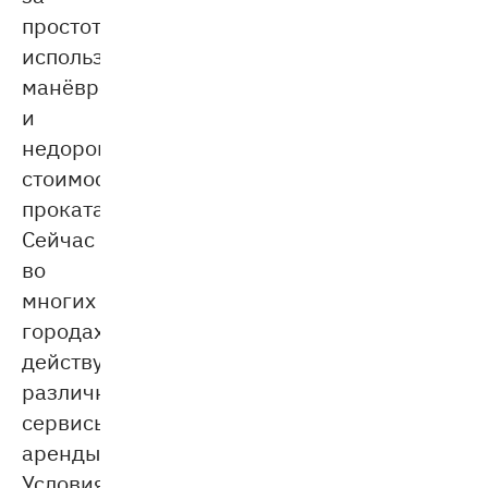
простоту
использования,
манёвренность
и
недорогую
стоимость
проката.
Сейчас
во
многих
городах
действуют
различные
сервисы
аренды.
Условия