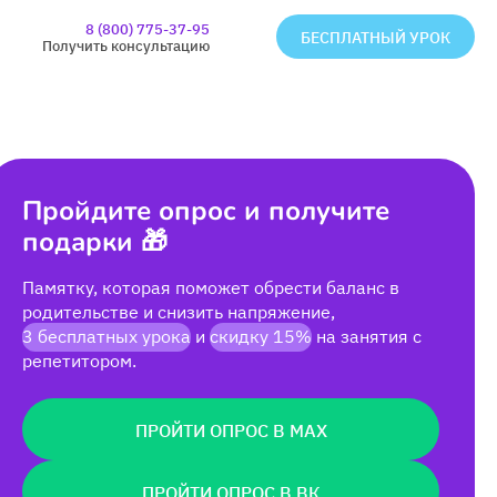
8 (800) 775-37-95
БЕСПЛАТНЫЙ УРОК
Получить консультацию
Пройдите опрос и получите
подарки 🎁
Памятку, которая поможет обрести баланс в
родительстве и снизить напряжение,
3 бесплатных урока
и
скидку 15%
на занятия с
репетитором.
ПРОЙТИ ОПРОС В MAX
ПРОЙТИ ОПРОС В ВК