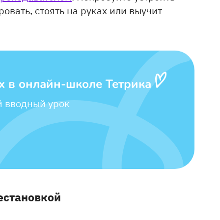
овать, стоять на руках или выучит
х в онлайн-школе Тетрика
й вводный урок
естановкой