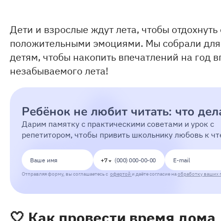
Дети и взрослые ждут лета, чтобы отдохнуть
положительными эмоциями. Мы собрали для в
детям, чтобы накопить впечатлений на год в
незабываемого лета!
Ребёнок не любит читать: что дел
Дарим памятку с практическими советами и урок с
репетитором, чтобы привить школьнику любовь к ч
+7
Отправляя форму, вы соглашаетесь с
офертой
и даёте согласие на
обработку ваших 
🤍
Как провести время дома