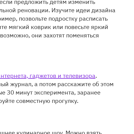
о если предложить детям изменить
альной реновации. Изучите идеи дизайна
имер, позвольте подростку расписать
ите мягкий коврик или повесьте яркий
, возможно, они захотят поменяться
интернета, гаджетов и телевизора
.
ый журнал, а потом расскажите об этом
вые 30 минут эксперимента, заранее
руйте совместную прогулку.
ашнее кулинарное шоу. Можно взять