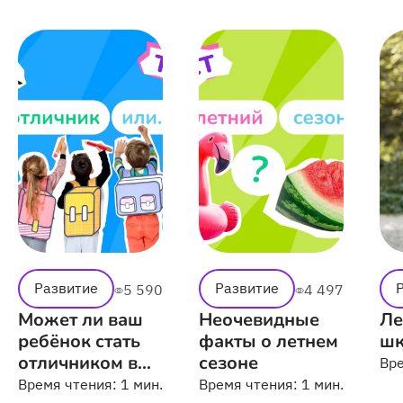
языку
Развитие
Развитие
5 590
4 497
Может ли ваш
Неочевидные
Ле
ребёнок стать
факты о летнем
шк
отличником в
сезоне
Вр
школе
Время чтения:
1 мин.
Время чтения:
1 мин.