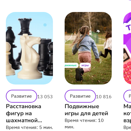
Развитие
Развитие
13 053
10 816
Расстановка
Подвижные
Ма
фигур на
игры для детей
ко
шахматной
вз
Время чтения:
10
доске
мин.
Время чтения:
5 мин.
Вр