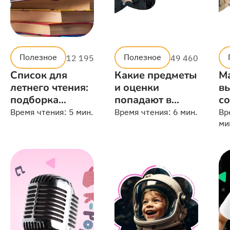
Полезное
Полезное
12 195
49 460
Список для
Какие предметы
М
летнего чтения:
и оценки
в
подборка
попадают в
со
небанальных
аттестат
от
Время чтения:
5 мин.
Время чтения:
6 мин.
Вр
книг
по
ми
э