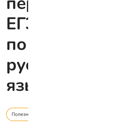
перед
ЕГЭ
по
русскому
языку
Время
Полезное
чтения:
1 мин.