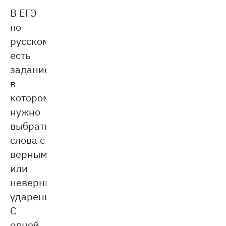
В ЕГЭ
по
русскому
есть
задание,
в
котором
нужно
выбрать
слова с
верным
или
неверным
ударением.
С
одной