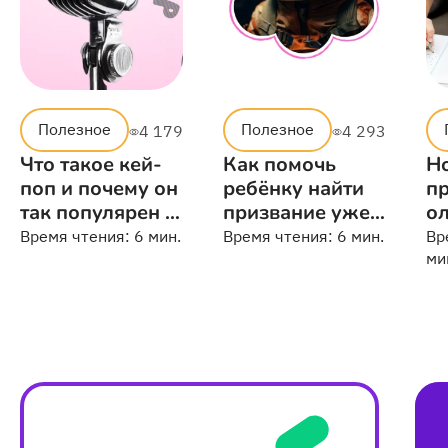
Полезное
Полезное
4 179
4 293
Что такое кей-
Как помочь
Н
поп и почему он
ребёнку найти
пр
так популярен в
призвание уже в
ол
мире
начальной
из
Время чтения:
6 мин.
Время чтения:
6 мин.
Вр
школе
ш
ми