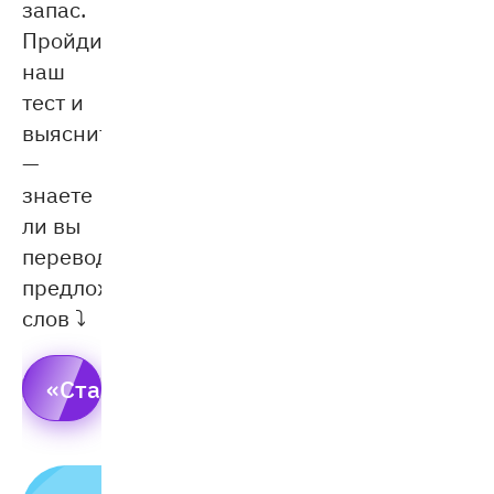
запас.
Пройдите
наш
тест и
выясните
—
знаете
ли вы
перевод
предложенных
слов ⤵
«Старт»