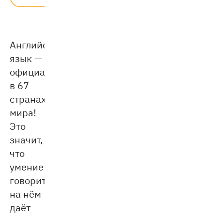
1 мин.
Английский
язык —
официальный
в 67
странах
мира!
Это
значит,
что
умение
говорить
на нём
даёт