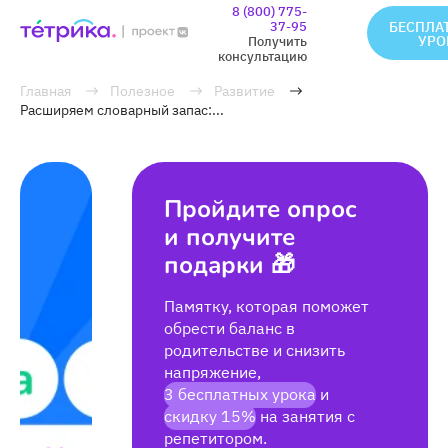
8 (800) 775-
37-95
БЕСПЛА
УРО
Получить
консультацию
Главная
Полезное
Развитие
Расширяем словарный запас:...
Пройдите опрос
и получите
подарки 🎁
Памятку, которая поможет
обрести баланс в
родительстве и снизить
напряжение,
3 бесплатных урока
и
скидку 15%
на занятия с
репетитором.