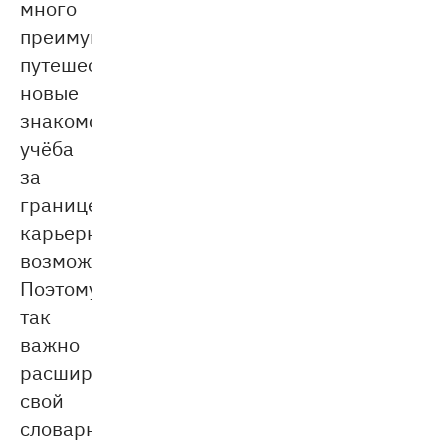
много
преимуществ:
путешествия,
новые
знакомства,
учёба
за
границей,
карьерные
возможности.
Поэтому
так
важно
расширять
свой
словарный