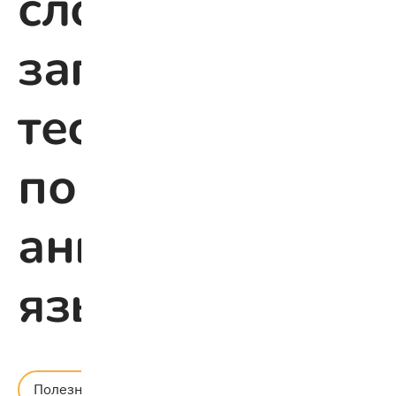
словарный
запас:
тест
по
английскому
языку
Время
Полезное
чтения: