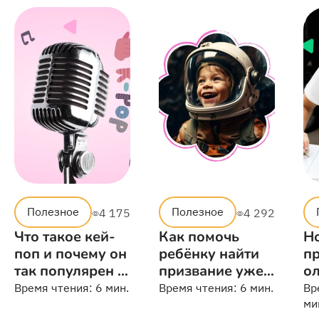
Полезное
Полезное
4 175
4 292
Что такое кей-
Как помочь
Н
поп и почему он
ребёнку найти
пр
так популярен в
призвание уже в
ол
мире
начальной
из
Время чтения:
6 мин.
Время чтения:
6 мин.
Вр
школе
ш
ми