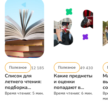
Полезное
Полезное
12 185
49 430
Список для
Какие предметы
М
летнего чтения:
и оценки
в
подборка
попадают в
со
небанальных
аттестат
от
Время чтения:
5 мин.
Время чтения:
6 мин.
Вр
книг
по
ми
э