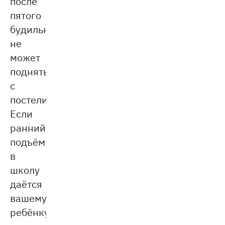
после
пятого
будильника
не
может
подняться
с
постели.
Если
ранний
подъём
в
школу
даётся
вашему
ребёнку