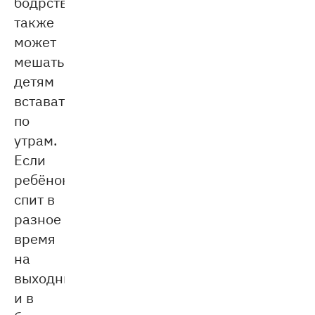
бодрствования
также
может
мешать
детям
вставать
по
утрам.
Если
ребёнок
спит в
разное
время
на
выходных
и в