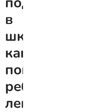
подъём
в
школу:
как
помочь
ребёнку
легче