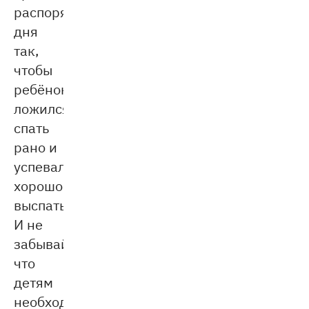
распорядок
дня
так,
чтобы
ребёнок
ложился
спать
рано и
успевал
хорошо
выспаться.
И не
забывайте,
что
детям
необходимо