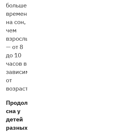
больше
времени
на сон,
чем
взрослым
— от 8
до 10
часов в
зависимости
от
возраста.
Продолжительность
сна у
детей
разных