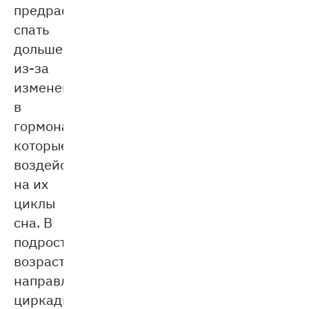
предрасположенность
спать
дольше
из-за
изменений
в
гормонах,
которые
воздействуют
на их
циклы
сна. В
подростковом
возрасте
направление
циркадных