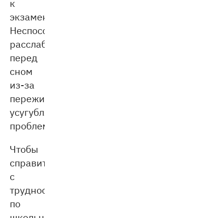
к
экзаменам.
Неспособность
расслабиться
перед
сном
из-за
переживаний
усугубляет
проблему.
Чтобы
справиться
с
трудностями
по
школьным