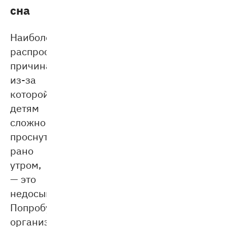
сна
Наиболее
распространённая
причина,
из-за
которой
детям
сложно
проснуться
рано
утром,
— это
недосып.
Попробуйте
организовать