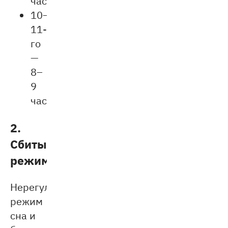
часов;
10–
11-
го
—
8–
9
часов.
2.
Сбитый
режим
Нерегулярный
режим
сна и