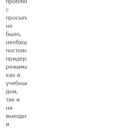
проблем
с
просыпанием
не
было,
необходимо
постоянно
придерживаться
режима
как в
учебные
дни,
так и
на
выходных
и