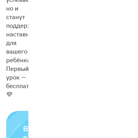
но и
станут
поддерживающими
наставниками
для
вашего
ребёнка.
Первый
урок —
бесплатный
💜
Влюбляем
в