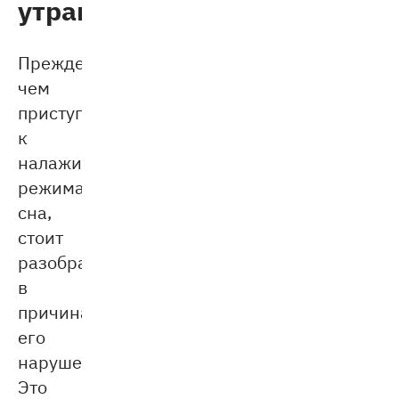
утрам
Прежде
чем
приступать
к
налаживанию
режима
сна,
стоит
разобраться
в
причинах
его
нарушения.
Это