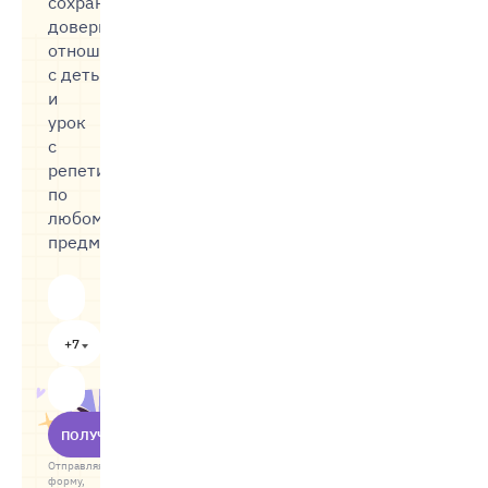
сохранить
доверительные
отношения
с детьми,
и
урок
с
репетитором
по
любому
предмету
+7
ПОЛУЧИТЬ
Отправляя
форму,