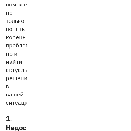
поможет
не
только
понять
корень
проблемы,
но и
найти
актуальное
решение
в
вашей
ситуации.
1.
Недостаток