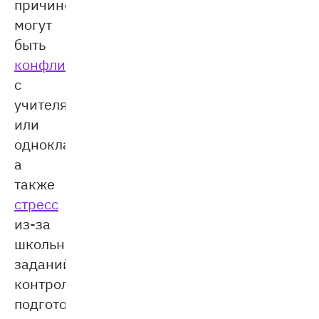
причиной
могут
быть
конфликты
с
учителями
или
одноклассниками,
а
также
стресс
из-за
школьных
заданий,
контрольных,
подготовки