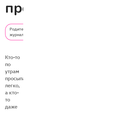
просыпаться
Время
Родительский
чтения:
журнал
4 мин.
Кто-то
по
утрам
просыпается
легко,
а кто-
то
даже