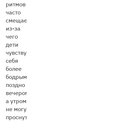
ритмов
часто
смещается,
из-за
чего
дети
чувствуют
себя
более
бодрыми
поздно
вечером,
а утром
не могу
проснуться.