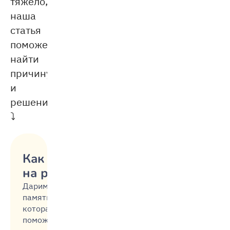
тяжело,
наша
статья
поможет
найти
причину
и
решение
⤵
Как не срываться
на ребёнка
Дарим
памятку,
которая
поможет