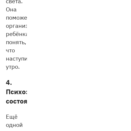
света.
Она
поможет
организму
ребёнка
понять,
что
наступило
утро.
4.
Психоэмоциональное
состояние
Ещё
одной