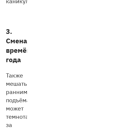
каникулах.
3.
Смена
времён
года
Также
мешать
ранним
подъёмам
может
темнота
за