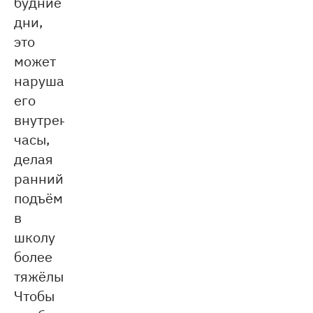
будние
дни,
это
может
нарушать
его
внутренние
часы,
делая
ранний
подъём
в
школу
более
тяжёлым.
Чтобы