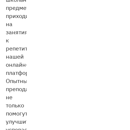
предметам,
приходите
на
занятия
к
репетиторам
нашей
онлайн-
платформы.
Опытные
преподаватели
не
только
помогут
улучшить
успеваемость,