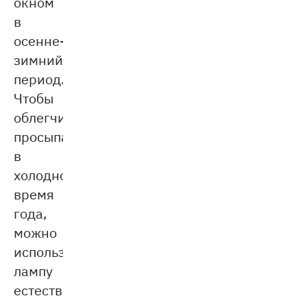
окном
в
осенне-
зимний
период.
Чтобы
облегчить
просыпание
в
холодное
время
года,
можно
использовать
лампу
естественного