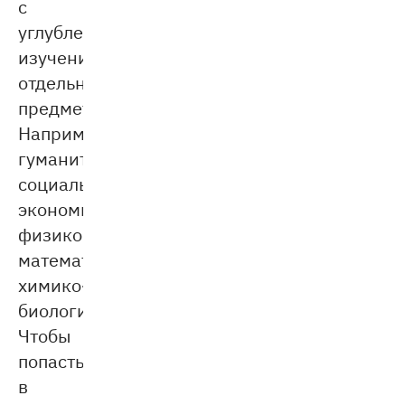
с
углубленным
изучением
отдельных
предметов.
Например,
гуманитарный,
социально-
экономический,
физико-
математический,
химико-
биологический.
Чтобы
попасть
в