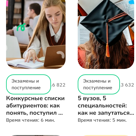
Экзамены и
Экзамены и
6 822
3 632
поступление
поступление
Конкурсные списки
5 вузов, 5
абитуриентов: как
специальностей:
понять, поступил ли
как не запутаться
ребёнок
и выбрать
Время чтения:
6 мин.
Время чтения:
5 мин.
правильно