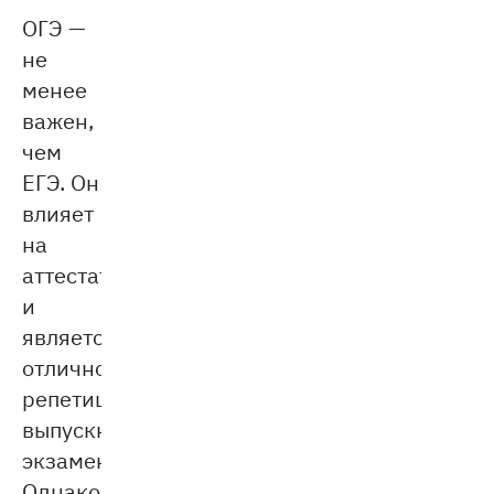
ОГЭ —
не
менее
важен,
чем
ЕГЭ. Он
влияет
на
аттестат
и
является
отличной
репетицией
выпускного
экзамена.
Однако