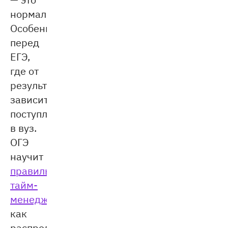
нормально.
Особенно
перед
ЕГЭ,
где от
результатов
зависит
поступление
в вуз.
ОГЭ
научит
правильному
тайм-
менеджменту
:
как
распределять