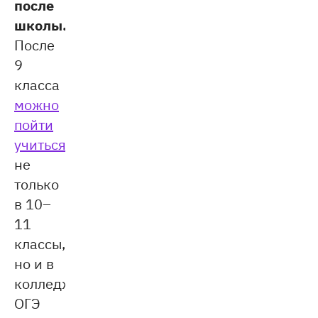
после
школы.
После
9
класса
можно
пойти
учиться
не
только
в 10–
11
классы,
но и в
колледж.
ОГЭ