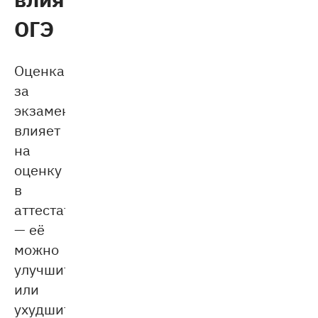
ОГЭ
Оценка
за
экзамен
влияет
на
оценку
в
аттестате
— её
можно
улучшить
или
ухудшить