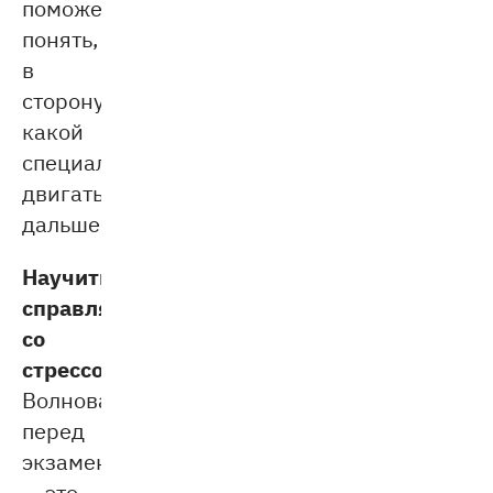
поможет
понять,
в
сторону
какой
специальности
двигаться
дальше.
Научиться
справляться
со
стрессом.
Волноваться
перед
экзаменом
— это