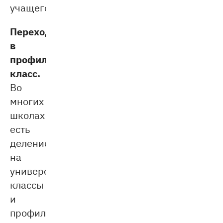
учащегося.
Переход
в
профильный
класс.
Во
многих
школах
есть
деление
на
универсальные
классы
и
профильные