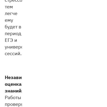
тем
легче
ему
будет в
период
ЕГЭ и
университетских
сессий.
Независимая
оценка
знаний.
Работы
проверяют