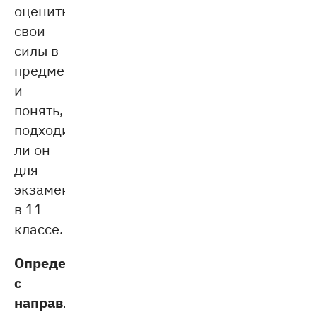
оценить
свои
силы в
предмете
и
понять,
подходит
ли он
для
экзамена
в 11
классе.
Определиться
с
направлением