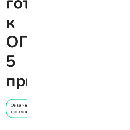
готовиться
к
ОГЭ:
5
причин
Время
Экзамены и
чтения:
поступление
2 мин.