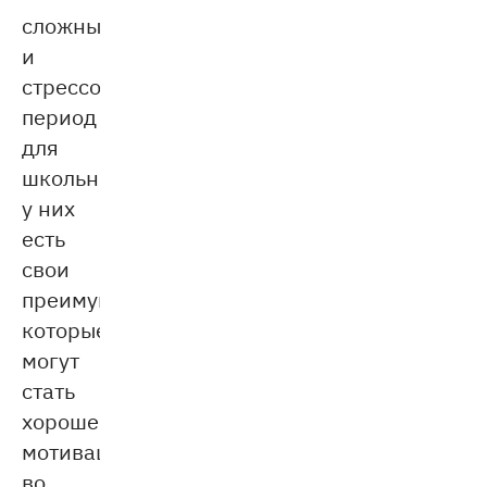
сложный
и
стрессовый
период
для
школьников,
у них
есть
свои
преимущества,
которые
могут
стать
хорошей
мотивацией
во