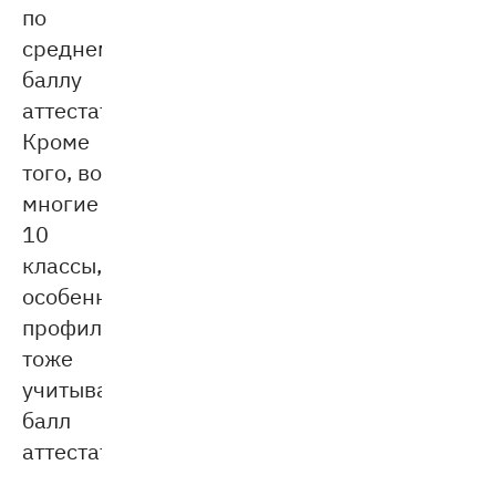
по
среднему
баллу
аттестата.
Кроме
того, во
многие
10
классы,
особенно
профильные,
тоже
учитывается
балл
аттестата.