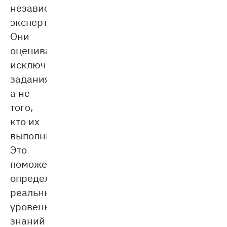
независимые
эксперты.
Они
оценивают
исключительно
задания,
а не
того,
кто их
выполнил.
Это
поможет
определить
реальный
уровень
знаний