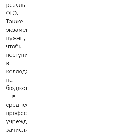
результатом
ОГЭ.
Также
экзамен
нужен,
чтобы
поступить
в
колледж
на
бюджет
— в
среднее
профессиональное
учреждение
зачисляют