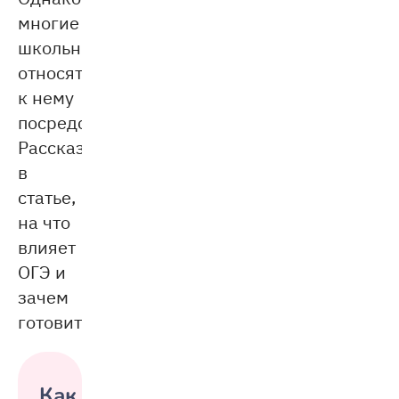
многие
школьники
относятся
к нему
посредственно.
Рассказываем
в
статье,
на что
влияет
ОГЭ и
зачем
готовиться.
Как подготовиться