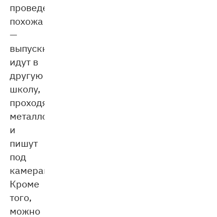
проведения
похожа
—
выпускники
идут в
другую
школу,
проходят
металлоискатели
и
пишут
под
камерами.
Кроме
того,
можно