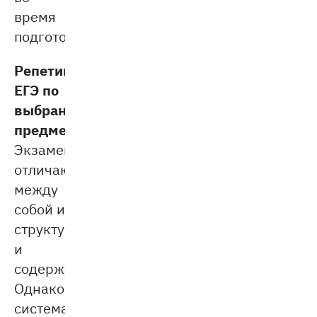
время
подготовки.
Репетиция
ЕГЭ по
выбранным
предметам.
Экзамены
отличаются
между
собой и
структурой,
и
содержанием.
Однако
система