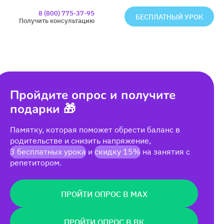
8 (800) 775-37-95
БЕСПЛАТНЫЙ УРОК
Получить консультацию
Пройдите опрос и получите
подарки 🎁
Памятку, которая поможет обрести баланс в
родительстве и снизить напряжение,
3 бесплатных урока
и
скидку 15%
на занятия с
репетитором.
ПРОЙТИ ОПРОС В MAX
ПРОЙТИ ОПРОС В ВК