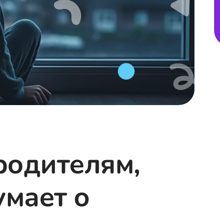
 родителям,
умает о