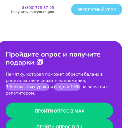
8 (800) 775-37-95
БЕСПЛАТНЫЙ УРОК
Получить консультацию
Пройдите опрос и получите
подарки 🎁
Памятку, которая поможет обрести баланс в
родительстве и снизить напряжение,
3 бесплатных урока
и
скидку 15%
на занятия с
репетитором.
ПРОЙТИ ОПРОС В MAX
ПРОЙТИ ОПРОС В ВК