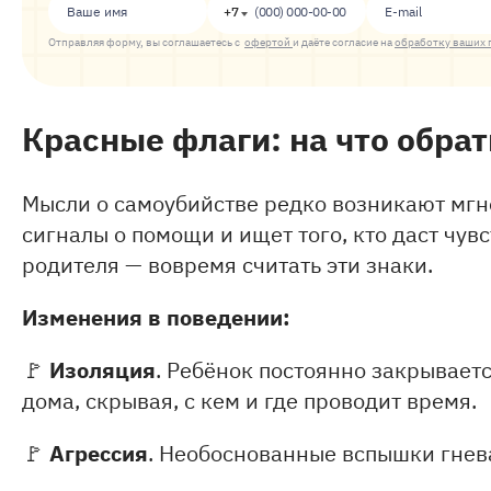
+7
Отправляя форму, вы соглашаетесь с
офертой
и даёте согласие на
обработку ваших 
Красные флаги: на что обра
Мысли о самоубийстве редко возникают мгн
сигналы о помощи и ищет того, кто даст чув
родителя — вовремя считать эти знаки.
Изменения в поведении:
Изоляция
🚩
. Ребёнок постоянно закрываетс
дома, скрывая, с кем и где проводит время.
Агрессия
🚩
. Необоснованные вспышки гнев