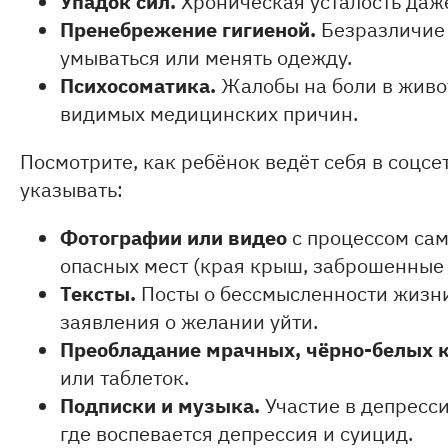
Упадок сил.
Хроническая усталость даж
Пренебрежение гигиеной.
Безразличие 
умываться или менять одежду.
Психосоматика.
Жалобы на боли в живот
видимых медицинских причин.
Посмотрите, как ребёнок ведёт себя в соцсе
указывать:
Фотографии или видео
с процессом сам
опасных мест (края крыш, заброшенные 
Тексты.
Посты о бессмысленности жизни
заявления о желании уйти.
Преобладание мрачных, чёрно-белых 
или таблеток.
Подписки и музыка.
Участие в депресси
где воспевается депрессия и суицид.