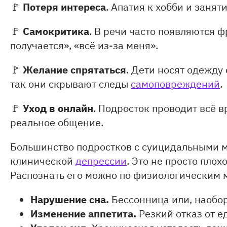
Потеря интереса
🚩
. Апатия к хобби и заня
Самокритика
🚩
. В речи часто появляются ф
получается», «всё из-за меня».
Желание спрятаться
🚩
. Дети носят одежду
так они скрывают следы
самоповреждений
.
Уход в онлайн
🚩
. Подросток проводит всё в
реальное общение.
Большинство подростков с суицидальными м
клинической
депрессии
. Это не просто плох
Распознать его можно по физиологическим 
Нарушение сна.
Бессонница или, наобор
Изменение аппетита.
Резкий отказ от е