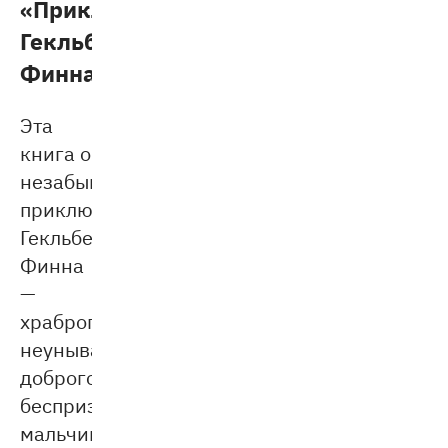
«Приключения
Гекльберри
Финна»
Эта
книга о
незабываемых
приключениях
Гекльберри
Финна
—
храброго,
неунывающего,
доброго
беспризорного
мальчишки