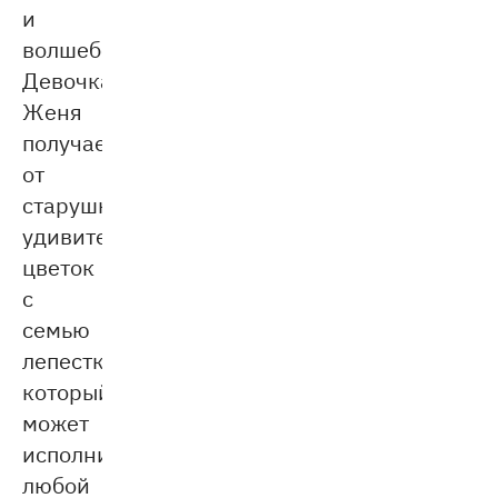
и
волшебство.
Девочка
Женя
получает
от
старушки
удивительный
цветок
с
семью
лепестками,
который
может
исполнить
любой