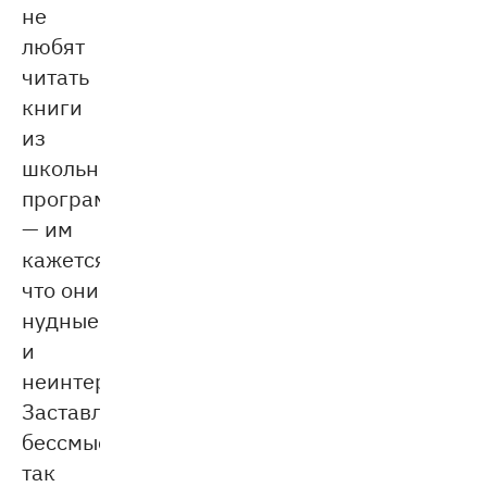
не
любят
читать
книги
из
школьной
программы
— им
кажется,
что они
нудные
и
неинтересные.
Заставлять
бессмысленно,
так