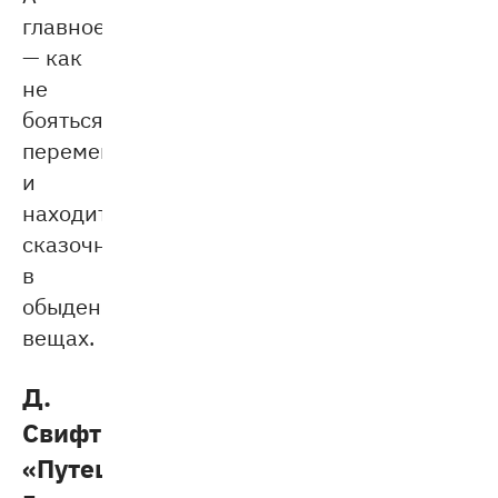
главное
— как
не
бояться
перемен
и
находить
сказочное
в
обыденных
вещах.
Д.
Свифт
«Путешествие