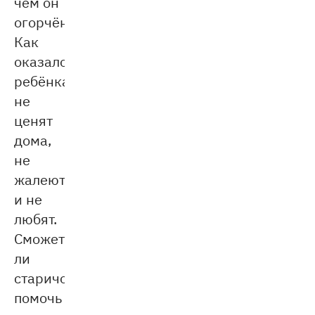
чем он
огорчён.
Как
оказалось,
ребёнка
не
ценят
дома,
не
жалеют
и не
любят.
Сможет
ли
старичок
помочь