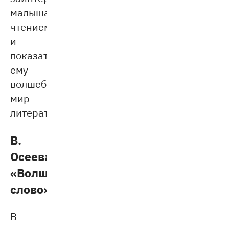
малыша
чтением
и
показать
ему
волшебный
мир
литературы.
В.
Осеева
«Волшебное
слово»
В