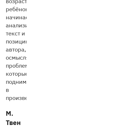
возрасте
ребёнок
начинает
анализировать
текст и
позицию
автора,
осмыслять
проблемы,
которые
поднимаются
в
произведениях.
М.
Твен