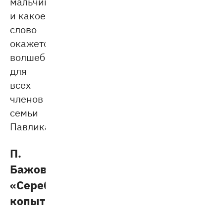
мальчику,
и какое
слово
окажется
волшебным
для
всех
членов
семьи
Павлика.
П.
Бажов
«Серебряное
копытце»