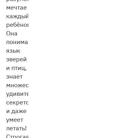
мечтае
каждый
ребёнок.
Она
понимает
язык
зверей
и птиц,
знает
множество
удивительных
секретов
и даже
умеет
летать!
Строгая,