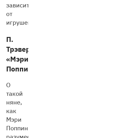
зависит
от
игрушек.
П.
Трэверс
«Мэри
Поппинс»
О
такой
няне,
как
Мэри
Поппинс,
разумеется,