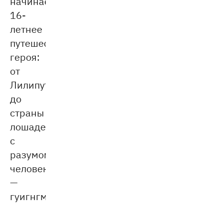
начинается
16-
летнее
путешествие
героя:
от
Лилипутии
до
страны
лошадей
с
разумом
человека
—
гуигнгмов.