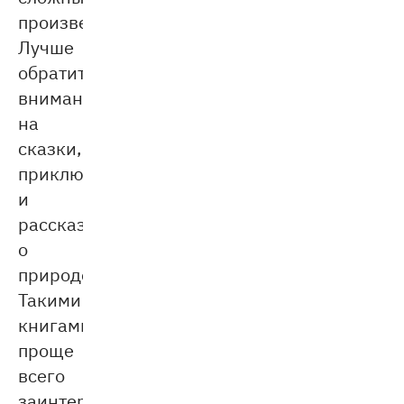
произведения.
Лучше
обратить
внимание
на
сказки,
приключения
и
рассказы
о
природе.
Такими
книгами
проще
всего
заинтересовать