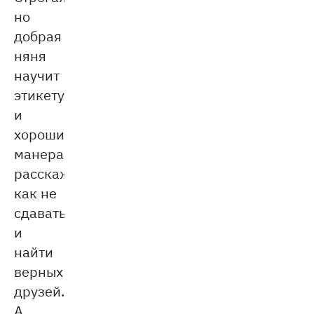
но
добрая
няня
научит
этикету
и
хорошим
манерам,
расскажет,
как не
сдаваться
и
найти
верных
друзей.
А