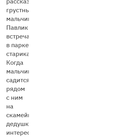
рассказе
грустный
мальчик
Павлик
встречает
в парке
старика.
Когда
мальчик
садится
рядом
с ним
на
скамейку,
дедушка
интересуется,