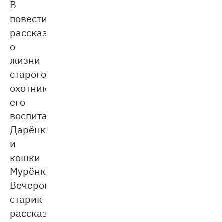
В
повести
рассказывается
о
жизни
старого
охотника,
его
воспитанницы
Дарёнки
и
кошки
Мурёнки.
Вечером
старик
рассказывал