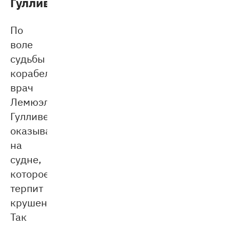
Гулливера»
По
воле
судьбы
корабельный
врач
Лемюэль
Гулливер
оказывается
на
судне,
которое
терпит
крушение.
Так