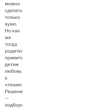
можно
сделать
только
хуже.
Но как
же
тогда
родителям
привить
детям
любовь
к
чтению?
Решение
—
подборка