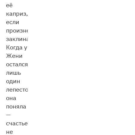
её
каприз,
если
произнести
заклинание.
Когда у
Жени
остался
лишь
один
лепесток,
она
поняла
—
счастье
не