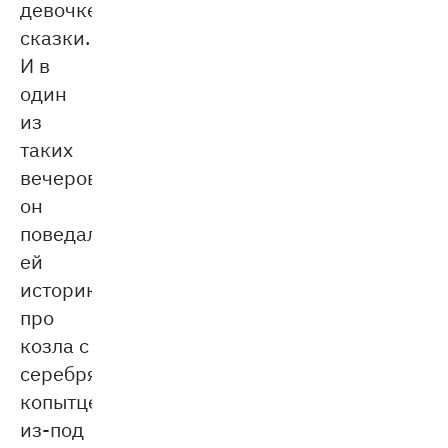
девочке
сказки.
И в
один
из
таких
вечеров
он
поведал
ей
историю
про
козла с
серебряным
копытцем,
из-под