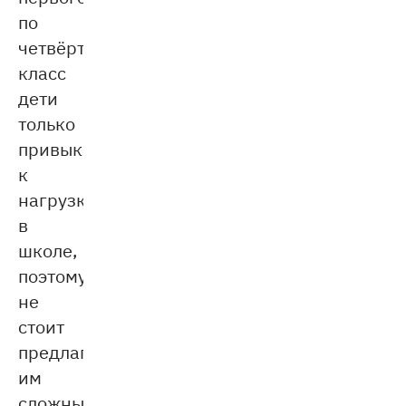
по
четвёртый
класс
дети
только
привыкают
к
нагрузке
в
школе,
поэтому
не
стоит
предлагать
им
сложные