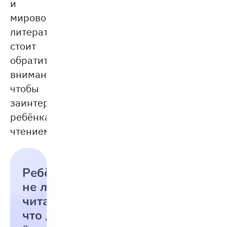
и
мировой
литературы
стоит
обратить
внимание,
чтобы
заинтересовать
ребёнка
чтением.
Ребёнок
не любит
читать:
что делать