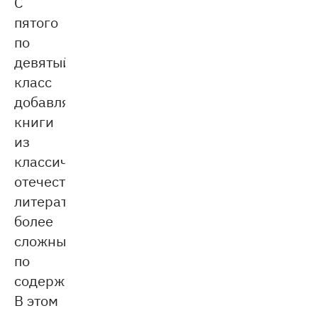
С
пятого
по
девятый
класс
добавляются
книги
из
классической
отечественной
литературы,
более
сложные
по
содержанию.
В этом