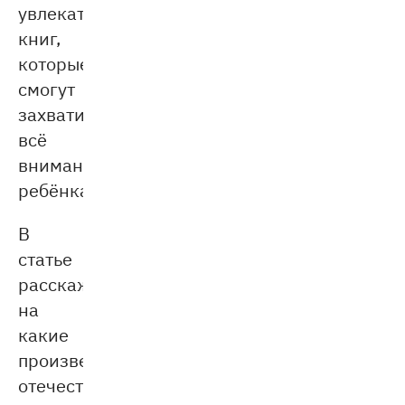
увлекательных
книг,
которые
смогут
захватить
всё
внимание
ребёнка.
В
статье
расскажем,
на
какие
произведения
отечественной