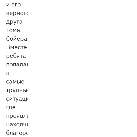
и его
верного
друга
Тома
Сойера.
Вместе
ребята
попадают
в
самые
трудные
ситуации,
где
проявляют
находчивость,
благородство