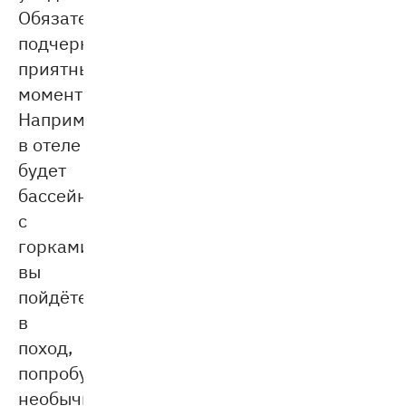
Обязательно
подчеркните
приятные
моменты.
Например,
в отеле
будет
бассейн
с
горками,
вы
пойдёте
в
поход,
попробуете
необычное