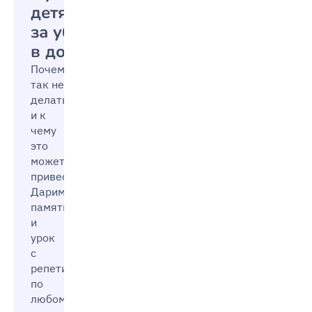
детям
за уборку
в доме
Почему
так не стоит
делать
и к
чему
это
может
привести?
Дарим
памятку
и
урок
с
репетитором
по
любому