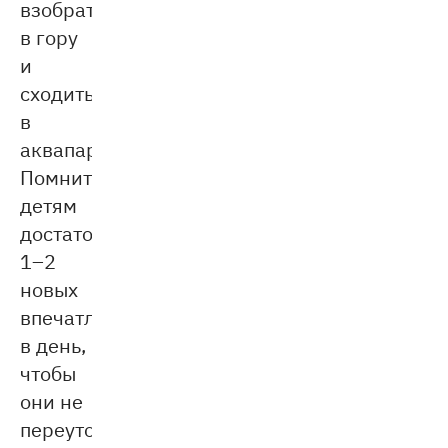
взобраться
в гору
и
сходить
в
аквапарк.
Помните:
детям
достаточно
1–2
новых
впечатлений
в день,
чтобы
они не
переутомились.