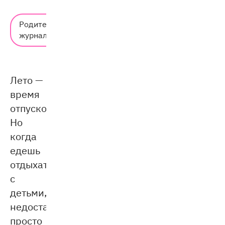
Время
Родительский
чтения:
журнал
7 мин.
Лето —
время
отпусков.
Но
когда
едешь
отдыхать
с
детьми,
недостаточно
просто