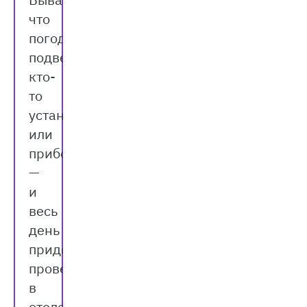
что
погода
подведёт,
кто-
то
устанет
или
приболеет
—
и
весь
день
придётся
провести
в
отеле.