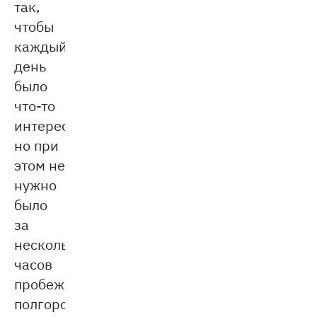
так,
чтобы
каждый
день
было
что-то
интересное,
но при
этом не
нужно
было
за
несколько
часов
пробежать
полгорода,