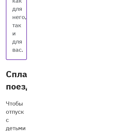
как
для
него,
так
и
для
вас.
Спланируйте
поездку
Чтобы
отпуск
с
детьми