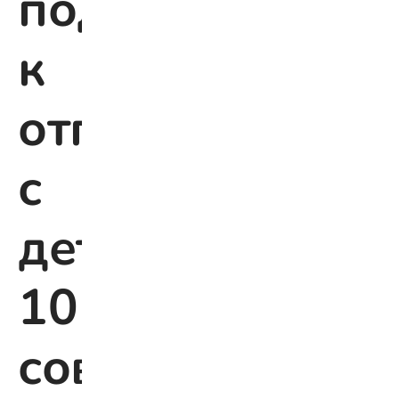
подготовиться
к
отпуску
с
детьми:
10
советов