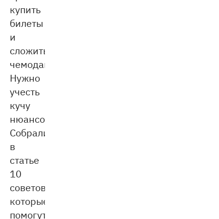
купить
билеты
и
сложить
чемоданы.
Нужно
учесть
кучу
нюансов.
Собрали
в
статье
10
советов,
которые
помогут