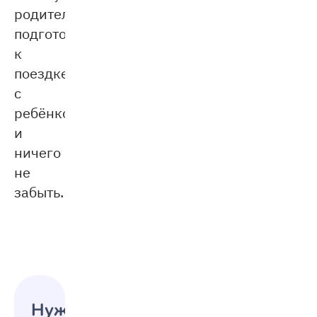
родителям
подготовиться
к
поездке
с
ребёнком
и
ничего
не
забыть.
отпуск
с
детьми
Нужно ли платить