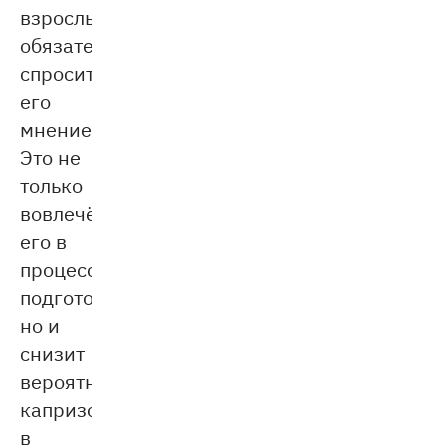
взрослый,
обязательно
спросите
его
мнение.
Это не
только
вовлечёт
его в
процесс
подготовки,
но и
снизит
вероятность
капризов
в