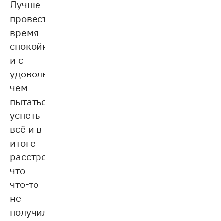
Лучше
провести
время
спокойно
и с
удовольствием,
чем
пытаться
успеть
всё и в
итоге
расстроиться,
что
что-то
не
получилось.