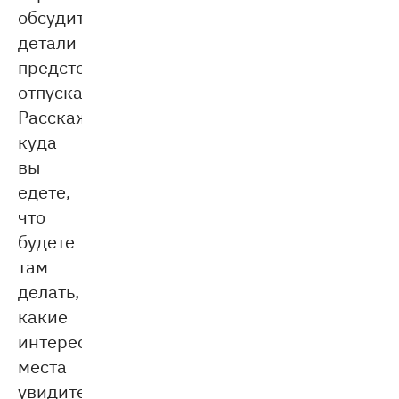
обсудите
детали
предстоящего
отпуска.
Расскажите,
куда
вы
едете,
что
будете
там
делать,
какие
интересные
места
увидите.