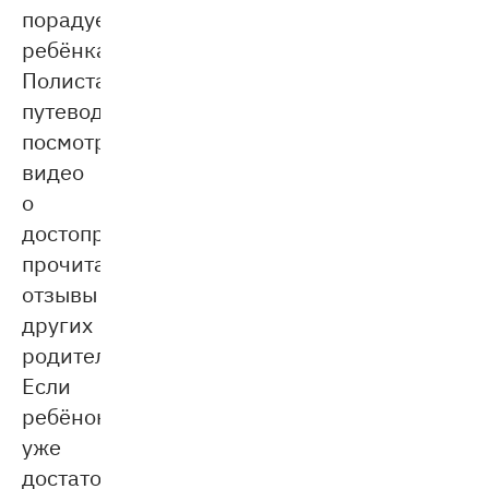
порадует
ребёнка.
Полистайте
путеводители,
посмотрите
видео
о
достопримечательностях,
прочитайте
отзывы
других
родителей.
Если
ребёнок
уже
достаточно