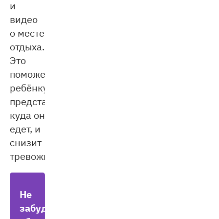
и
видео
о месте
отдыха.
Это
поможет
ребёнку
представить,
куда он
едет, и
снизит
тревожность.
Не
забудьте