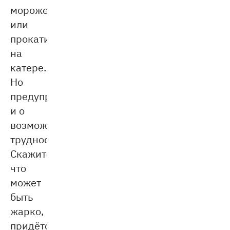
мороженое
или
прокатитесь
на
катере.
Но
предупредите
и о
возможных
трудностях!
Скажите,
что
может
быть
жарко,
придётся