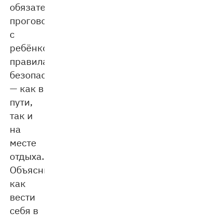
обязательно
проговорите
с
ребёнком
правила
безопасности
— как в
пути,
так и
на
месте
отдыха.
Объясните,
как
вести
себя в