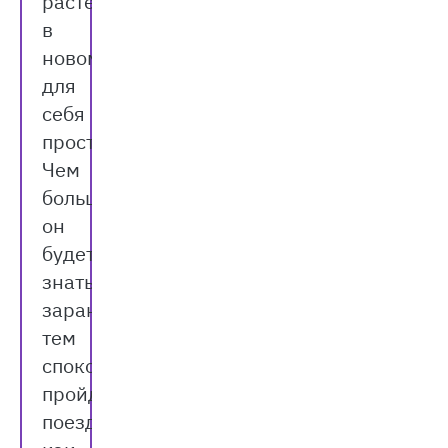
растеряться
в
новом
для
себя
пространстве.
Чем
больше
он
будет
знать
заранее,
тем
спокойнее
пройдёт
поездка