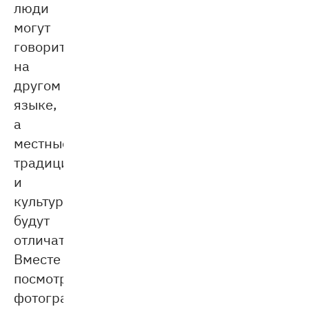
люди
могут
говорить
на
другом
языке,
а
местные
традиции
и
культура
будут
отличаться.
Вместе
посмотрите
фотографии