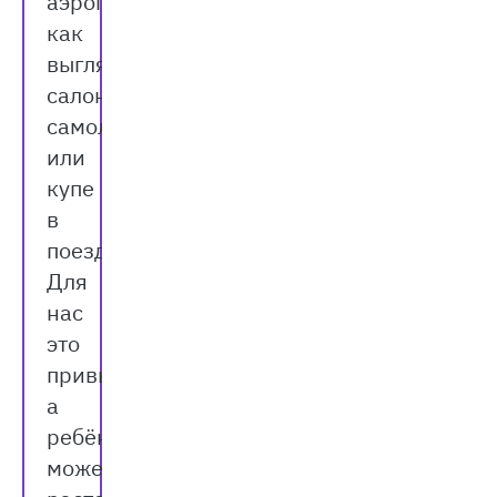
аэропорту,
как
выглядит
салон
самолёта
или
купе
в
поезде.
Для
нас
это
привычно,
а
ребёнок
может