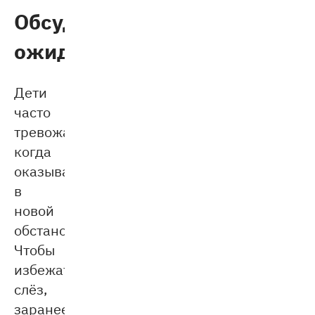
Обсудите
ожидания
Дети
часто
тревожатся,
когда
оказываются
в
новой
обстановке.
Чтобы
избежать
слёз,
заранее