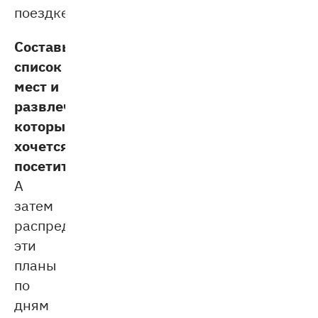
поездке.
Составьте
список
мест и
развлечений,
которые
хочется
посетить.
А
затем
распределите
эти
планы
по
дням