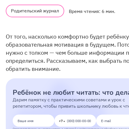
Родительский журнал
Время чтения: 6 мин.
От того, насколько комфортно будет ребёнку
образовательная мотивация в будущем. Пот
нужно с толком — чем больше информации по
определиться. Рассказываем, как выбрать п
обратить внимание.
Ребёнок не любит читать: что дел
Дарим памятку с практическими советами и урок с
репетитором, чтобы привить школьнику любовь к ч
+7
Отправляя форму, вы соглашаетесь с
офертой
и даёте согласие на
обработку ваших 