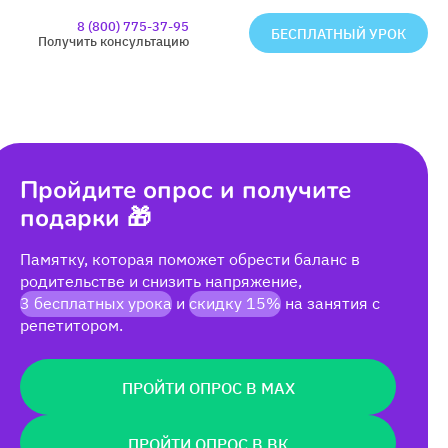
8 (800) 775-37-95
БЕСПЛАТНЫЙ УРОК
Получить консультацию
Пройдите опрос и получите
подарки 🎁
Памятку, которая поможет обрести баланс в
родительстве и снизить напряжение,
3 бесплатных урока
и
скидку 15%
на занятия с
репетитором.
ПРОЙТИ ОПРОС В MAX
ПРОЙТИ ОПРОС В ВК