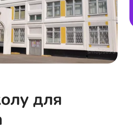
олу для
а