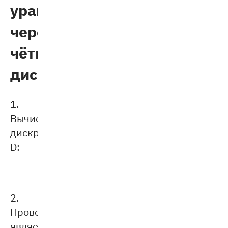
уравнения
через
чётный
диcкриминант
1.
Вычислите
дискриминант
D:
2.
Проверьте,
является