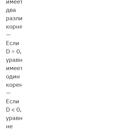
имеет
два
различных
корня.
—
Eсли
D = 0,
уравнение
имеет
один
корень.
—
Если
D < 0,
уравнение
не