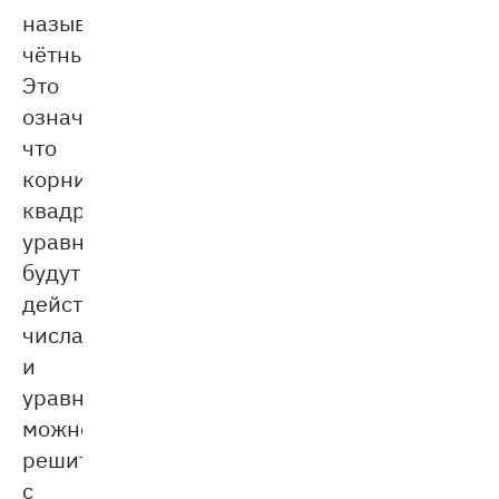
называется
чётным.
Это
означает,
что
корни
квадратного
уравнения
будут
действительными
числами,
и
уравнение
можно
решить
с