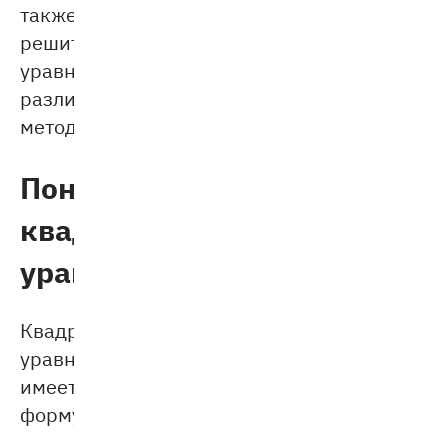
также
решить
уравнение
различными
методами.
Понятие
квадратного
уравнения
Квадратное
уравнение
имеет
форму: