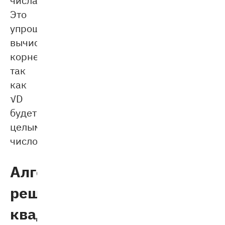
Это
упрощает
вычисление
корней,
так
как
√D​
будет
целым
числом.
Алгоритм
решения
квадратного