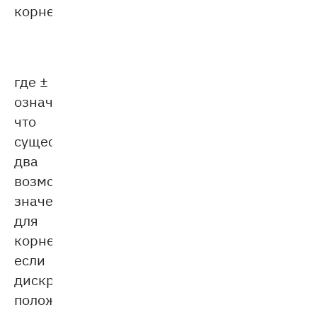
корней:
где ±
означает,
что
существуют
два
возможных
значения
для
корней,
если
дискриминант
положительный.