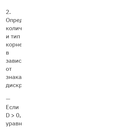
2.
Определите
количество
и тип
корней
в
зависимости
от
знака
диcкриминанта:
—
Если
D > 0,
уравнение