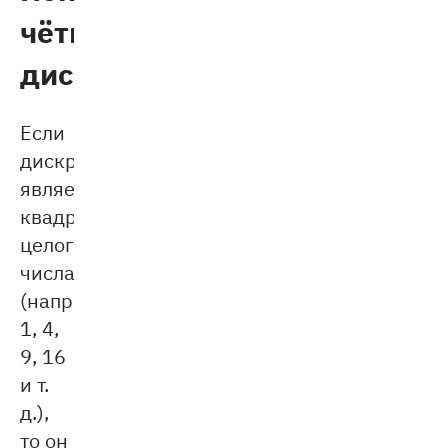
чётного
дискриминанта
Если
дискpиминант
является
квадратом
целого
числа
(например,
1, 4,
9, 16
и т.
д.),
то он