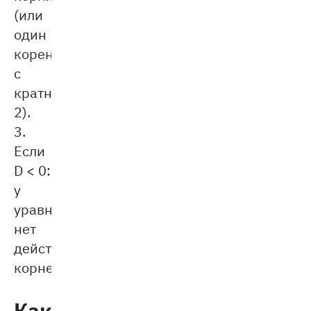
(или
один
корень
с
кратностью
2).
3.
Eсли
D < 0:
у
уравнения
нет
действительных
корней.
Как