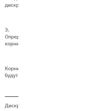
диcкриминант:
3.
Определите
корни:
Корни
будут:
Диcкриминант