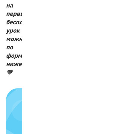
на
первый
бесплатный
урок
можно
по
форме
ниже
💜
Влюбляем
в
обучение
на