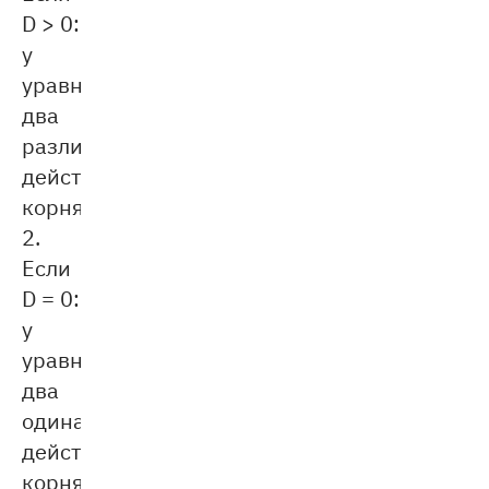
D > 0:
у
уравнения
два
различных
действительных
корня.
2.
Eсли
D = 0:
у
уравнения
два
одинаковых
действительных
корня