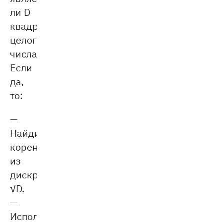
ли D
квадратом
целого
числа.
Если
да,
то:
—
Найдите
корень
из
диcкриминанта:
√D​.
—
Используйте