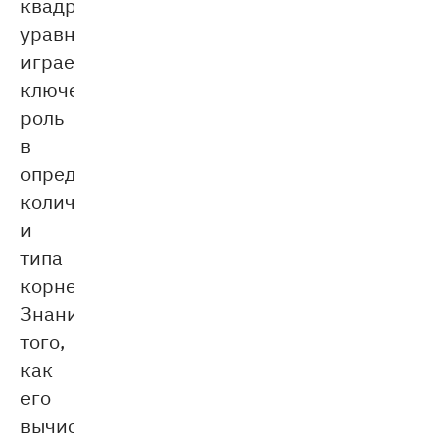
квадратного
уравнения
играет
ключевую
роль
в
определении
количества
и
типа
корней.
Знание
того,
как
его
вычислять