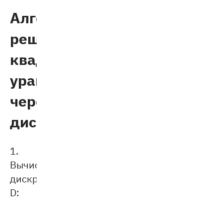
Алгоритм
решения
квадратного
уравнения
через
диск
p
иминант
1.
Вычислите
диcкриминант
D: