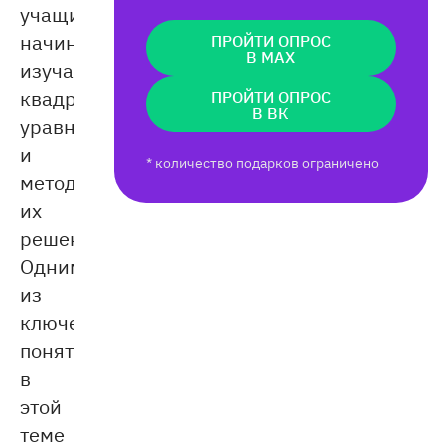
учащиеся
начинают
ПРОЙТИ ОПРОС
В MAX
изучать
квадратные
ПРОЙТИ ОПРОС
В ВК
уравнения
и
* количество подарков ограничено
методы
их
решения.
Одним
из
ключевых
понятий
в
этой
теме