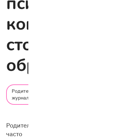
психолог:
когда
стоит
обратиться
Время
Родительский
чтения:
журнал
6 мин.
Родители
часто