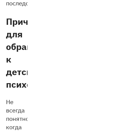
последствия.
Причины
для
обращения
к
детскому
психологу
Не
всегда
понятно,
когда