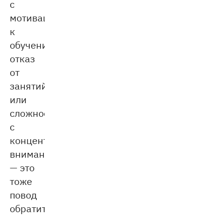
с
мотивацией
к
обучению,
отказ
от
занятий
или
сложности
с
концентрацией
внимания
— это
тоже
повод
обратиться