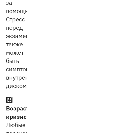
за
помощью.
Стресс
перед
экзаменами
также
может
быть
симптомом
внутреннего
дискомфорта.
4️⃣
Возрастные
кризисы.
Любые
переходные