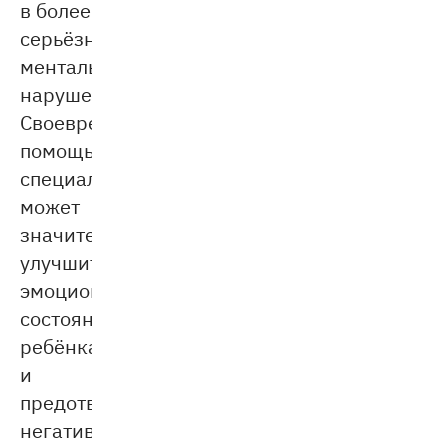
в более
серьёзные
ментальные
нарушения.
Своевременная
помощь
специалиста
может
значительно
улучшить
эмоциональное
состояние
ребёнка
и
предотвратить
негативные