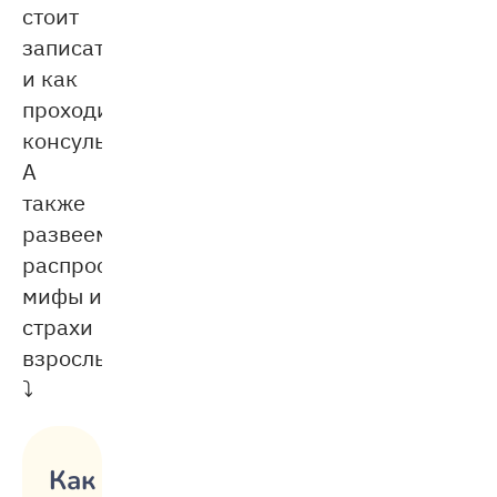
стоит
записаться
и как
проходит
консультация.
А
также
развеем
распространённые
мифы и
страхи
взрослых
⤵︎
Как не срываться