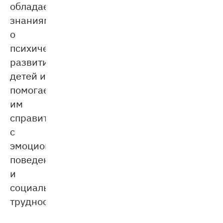
обладает
знаниями
о
психическом
развитии
детей и
помогает
им
справиться
с
эмоциональными,
поведенческими
и
социальными
трудностями.