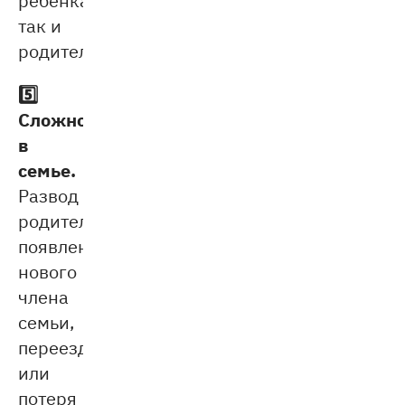
так и
родителей.
5️⃣
Сложности
в
семье.
Развод
родителей,
появление
нового
члена
семьи,
переезд
или
потеря