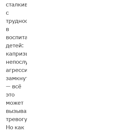
сталкиваются
с
трудностями
в
воспитании
детей:
капризы,
непослушание,
агрессия,
замкнутость
— всё
это
может
вызывать
тревогу.
Но как