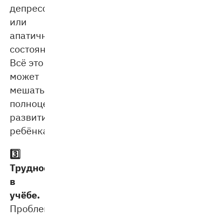
депрессивные
или
апатичные
состояния.
Всё это
может
мешать
полноценному
развитию
ребёнка.
3️⃣
Трудности
в
учёбе.
Проблемы