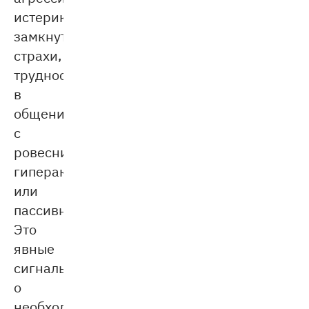
истерики,
замкнутость,
страхи,
трудности
в
общении
с
ровесниками,
гиперактивность
или
пассивность.
Это
явные
сигналы
о
необходимости