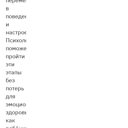
в
поведении
и
настроении.
Психолог
поможет
пройти
эти
этапы
без
потерь
для
эмоционального
здоровья
как
ребёнка,