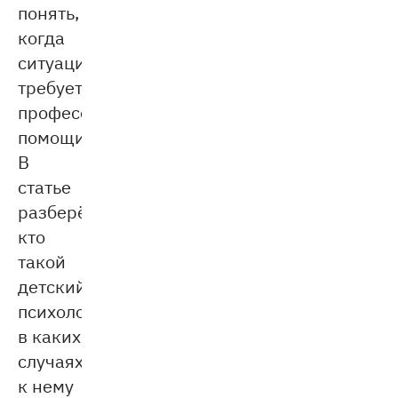
понять,
когда
ситуация
требует
профессиональной
помощи?
В
статье
разберём,
кто
такой
детский
психолог,
в каких
случаях
к нему