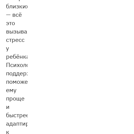
близких
— всё
это
вызывает
стресс
у
ребёнка.
Психологическая
поддержка
поможет
ему
проще
и
быстрее
адаптироваться
к