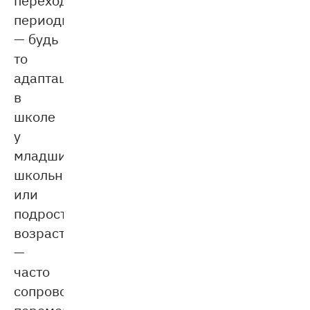
периоды
— будь
то
адаптация
в
школе
у
младших
школьников
или
подростковый
возраст
—
часто
сопровождаются
переменами