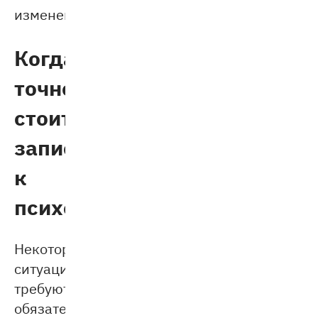
изменениям.
Когда
точно
стоит
записаться
к
психологу
Некоторые
ситуации
требуют
обязательного