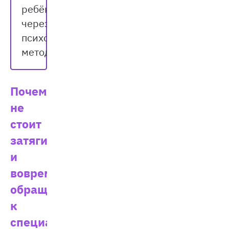
ребёнка
через
психотерапевтические
методы.
Почему
не
стоит
затягивать
и
вовремя
обращаться
к
специалисту?