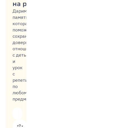
на ребёнка
Дарим
памятку,
которая
поможет
сохранить
доверительные
отношения
с детьми,
и
урок
с
репетитором
по
любому
предмету
+7