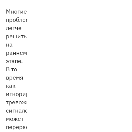
Многие
проблемы
легче
решить
на
раннем
этапе.
В то
время
как
игнорирование
тревожных
сигналов
может
перерасти