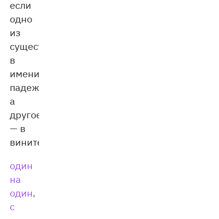
если
одно
из
существительных
в
именительном
падеже,
а
другое
— в
:
винительном)
один
на
один,
с