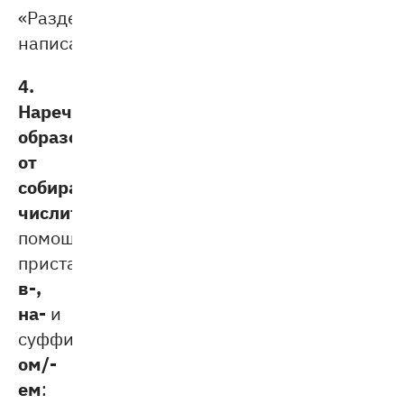
«Раздельное
написание»).
4.
Наречия,
образованные
от
собирательных
числительных
с
помощью
приставок
в-,
на-
и
-
суффикса
ом/-
ем
: