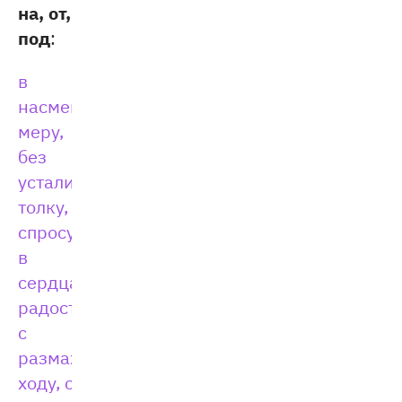
на, от,
под
:
в
насмешку, в
меру,
без
устали, без
толку, без
спросу,
в
сердцах, на
радостях,
с
размаху, с
ходу, с