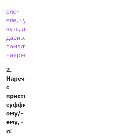
еле-
еле, чуть-
чуть, давным-
давно, мало-
помалу, крест-
накрест
.
2.
Наречия
с
приставкой по- и
суффиксами -
ому/-
ему, -
и: