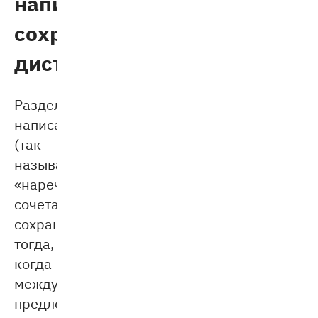
написание:
сохраняя
дистанцию
Раздельное
написание
(так
называемые
«наречные
сочетания»)
сохраняется
тогда,
когда
между
предлогом