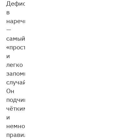
Дефис
в
наречиях
—
самый
«простой»
и
легко
запоминающийся
случай.
Он
подчиняется
чётким
и
немногочисленным
правилам.