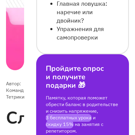
Главная ловушка:
наречие или
двойник?
Упражнения для
самопроверки
Пройдите опрос
и получите
Автор:
подарки 🎁
2026-
Команда
13 409
01-31
Тетрики
Памятку, которая поможет
обрести баланс в родительстве
Слитное,
и снизить напряжение,
3 бесплатных урока
и
скидку 15%
на занятия с
репетитором.