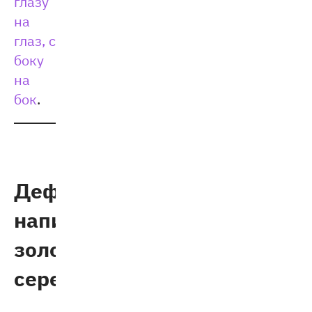
глазу
на
глаз, с
боку
на
бок
.
Дефисное
написание:
золотая
середина