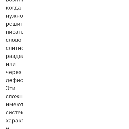
когда
нужно
решить:
писать
слово
слитно,
раздельно
или
через
дефис.
Эти
сложности
имеют
системный
характер,
и,