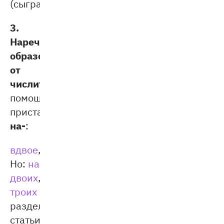
(сыграть).
3.
Наречия,
образованные
от
числительных
с
помощью
в-,
приставок
на-
:
вдвое
,
втрое
,
надвое
(разбить).
Но:
на
двоих
,
на
троих
(см.
раздел
статьи