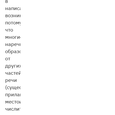
в
написании
возникают
потому,
что
многие
наречия
образовались
от
других
частей
речи
(существительных,
прилагательных,
местоимений,
числительных)