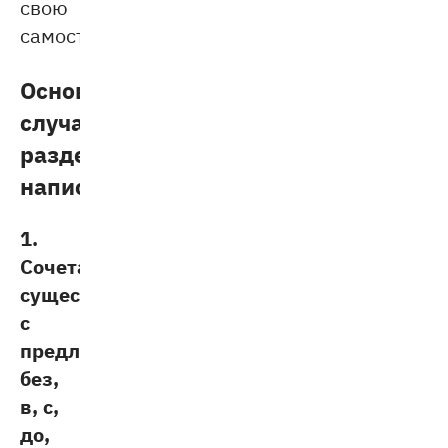
свою
самостоятельность.
Основные
случаи
раздельного
написания:
1.
Сочетания
существительных
с
предлогами
без,
в, с,
до,