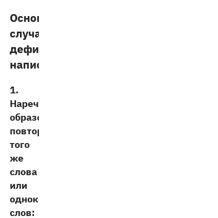
Основные
случаи
дефисного
написания:
1.
Наречия,
образованные
повторением
того
же
слова
или
однокоренных
слов: