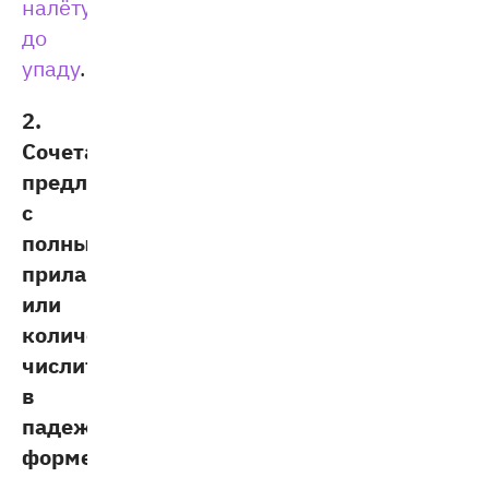
налёту,
до
упаду
.
2.
Сочетания
предлога
с
полным
прилагательным
или
количественным
числительным
в
падежной
форме
: