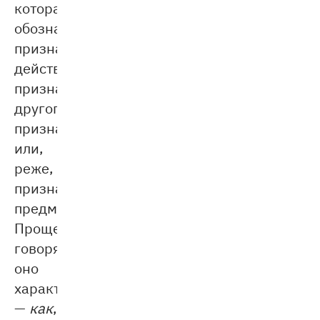
которая
обозначает
признак
действия,
признак
другого
признака
или,
реже,
признак
предмета.
Проще
говоря,
оно
характеризует
—
как
,
где
или
когда
происходит