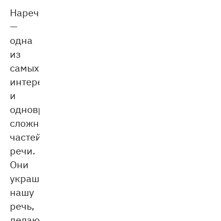
Наречия
—
одна
из
самых
интересных
и
одновременно
сложных
частей
речи.
Они
украшают
нашу
речь,
делают