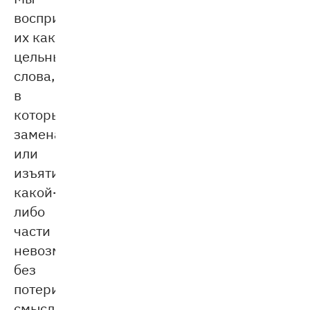
воспринимаем
их как
цельные
слова,
в
которых
замена
или
изъятие
какой-
либо
части
невозможна
без
потери
смысла.