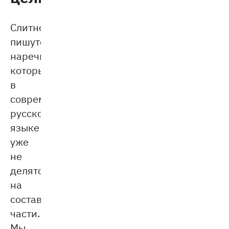
Слитно
пишутся
наречия,
которые
в
современном
русском
языке
уже
не
делятся
на
составляющие
части.
Мы