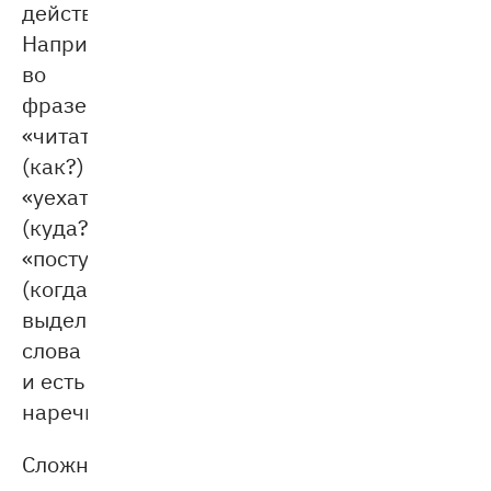
действие.
Например,
во
фразе
«читать
внимательно
(как?)
»,
«уехать
далеко
(куда?)
»,
«поступить
сразу
(когда?)
»
выделенные
слова
и есть
наречия.
Сложности