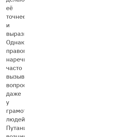
её
точнее
и
выразительнее.
Однако
правописание
наречий
часто
вызывает
вопросы
даже
у
грамотных
людей.
Путаница
возникает,