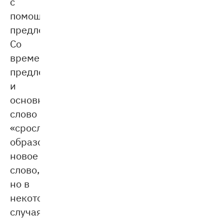
с
помощью
предлогов.
Со
временем
предлог
и
основное
слово
«срослись»,
образовав
новое
слово,
но в
некоторых
случаях