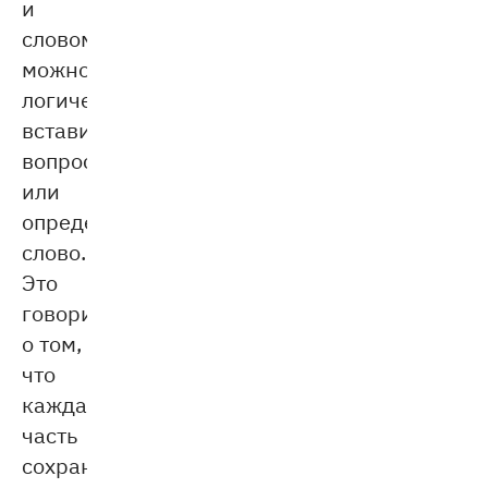
и
словом
можно
логически
вставить
вопрос
или
определяющее
слово.
Это
говорит
о том,
что
каждая
часть
сохранила