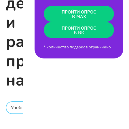
дефисное
ПРОЙТИ ОПРОС
и
В MAX
ПРОЙТИ ОПРОС
В ВК
раздельное
* количество подарков ограничено
правописание
наречий
Время
Учебник
чтения:
7 мин.