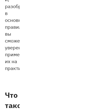
разобравшись
в
основных
правилах,
вы
сможете
уверенно
применять
их на
практике.
Что
такое