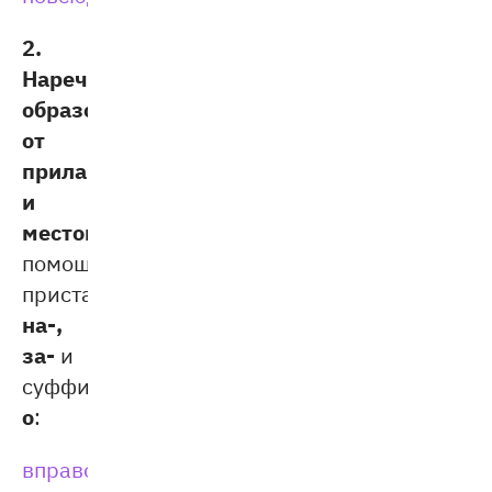
2.
Наречия,
образованные
от
прилагательных
и
местоимений
с
помощью
в-,
приставок
на-,
за-
и
-
суффикса
о
:
вправо
(повернуть),
вслепую
(идти),
заново
(