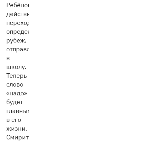
Ребёнок
действительно
переходит
определённый
рубеж,
отправляясь
в
школу.
Теперь
слово
«надо»
будет
главным
в его
жизни.
Смириться