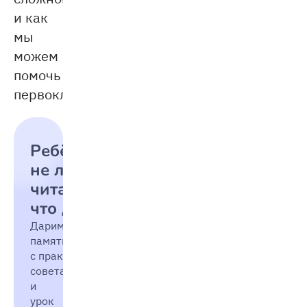
и как
мы
можем
помочь
первокласснику.
Ребёнок
не любит
читать:
что делать
Дарим
памятку
с практическими
советами
и
урок