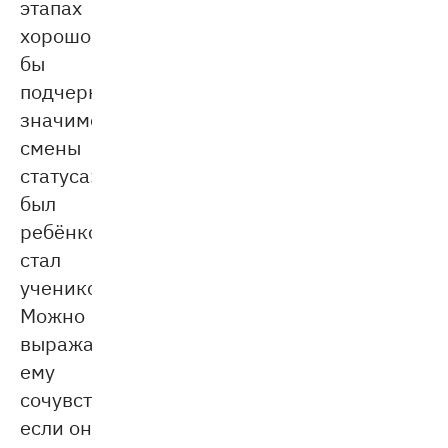
этапах
хорошо
бы
подчеркивать
значимость
смены
статуса:
был
ребёнком,
стал
учеником.
Можно
выражать
ему
сочувствие,
если он