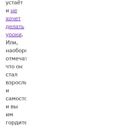
устаёт
и
не
хочет
делать
уроки
.
Или,
наоборот,
отмечать,
что он
стал
взрослым
и
самостоятельным,
и вы
им
гордитесь.