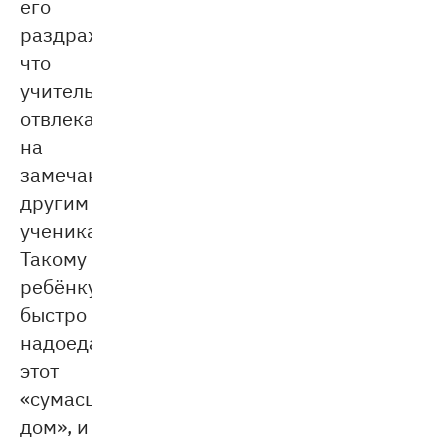
его
раздражает,
что
учитель
отвлекается
на
замечания
другим
ученикам.
Такому
ребёнку
быстро
надоедает
этот
«сумасшедший
дом», и