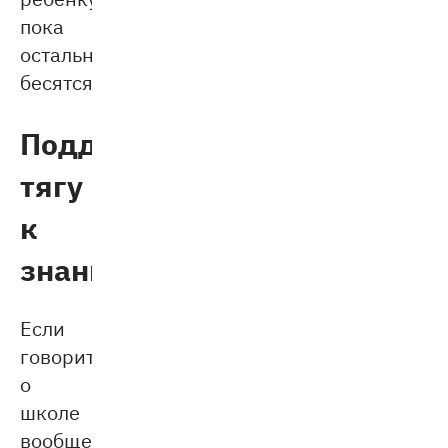
пока
остальные
бесятся.
Поддержите
тягу
к
знаниям
Если
говорить
о
школе
вообще,