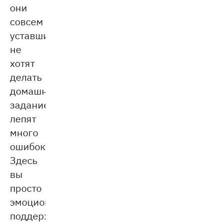
они
совсем
уставшие,
не
хотят
делать
домашнее
задание,
лепят
много
ошибок.
Здесь
вы
просто
эмоциональной
поддержкой