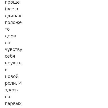
проще
(все в
одинаковом
положении),
то
дома
он
чувствует
себя
неуютно
в
новой
роли. И
здесь
на
первых