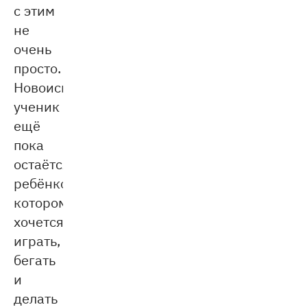
с этим
не
очень
просто.
Новоиспечённый
ученик
ещё
пока
остаётся
ребёнком,
которому
хочется
играть,
бегать
и
делать