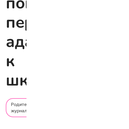
помочь
первоклассник
адаптироватьс
к
школе
Время
Родительский
чтения:
журнал
3 мин.