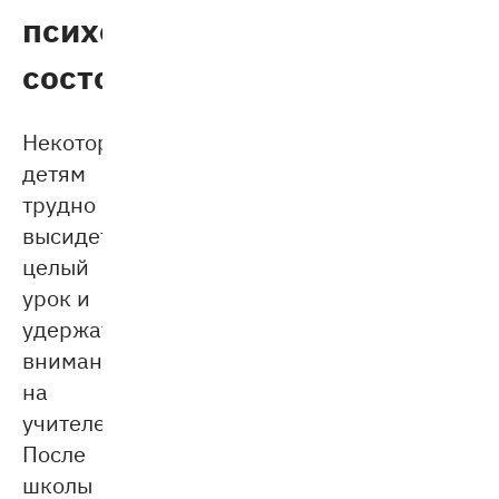
психологическое
состояние
Некоторым
детям
трудно
высидеть
целый
урок и
удержать
внимание
на
учителе.
После
школы