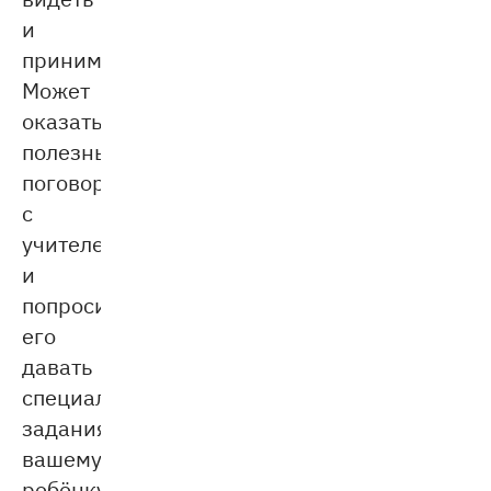
и
принимать.
Может
оказаться
полезным
поговорить
с
учителем
и
попросить
его
давать
специальные
задания
вашему
ребёнку,