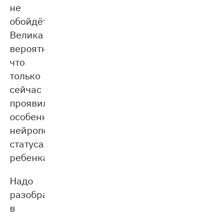
не
обойдётесь.
Велика
вероятность,
что
только
сейчас
проявились
особенности
нейропсихологического
статуса
ребенка.
Надо
разобраться
в