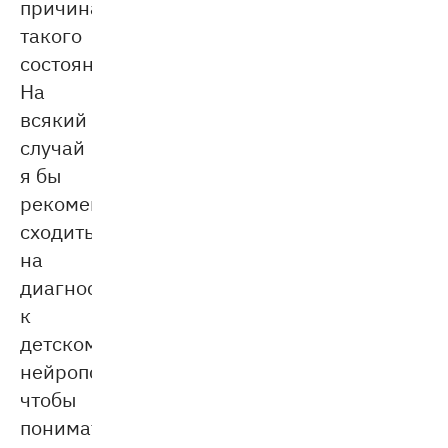
причинах
такого
состояния.
На
всякий
случай
я бы
рекомендовала
сходить
на
диагностику
к
детскому
нейропсихологу,
чтобы
понимать: