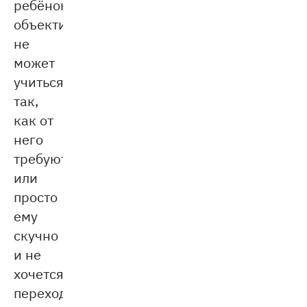
ребёнок
объективно
не
может
учиться
так,
как от
него
требуют,
или
просто
ему
скучно
и не
хочется
переходить