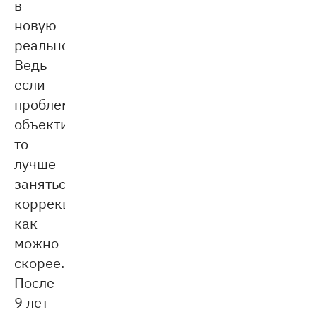
в
новую
реальность.
Ведь
если
проблемы
объективные,
то
лучше
заняться
коррекцией
как
можно
скорее.
После
9 лет