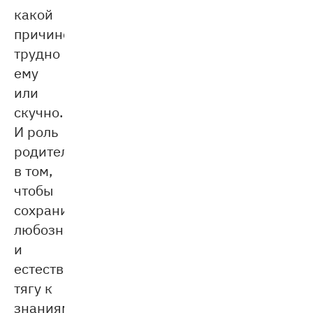
какой
причине:
трудно
ему
или
скучно.
И роль
родителя
в том,
чтобы
сохранить
любознательность
и
естественную
тягу к
знаниям.