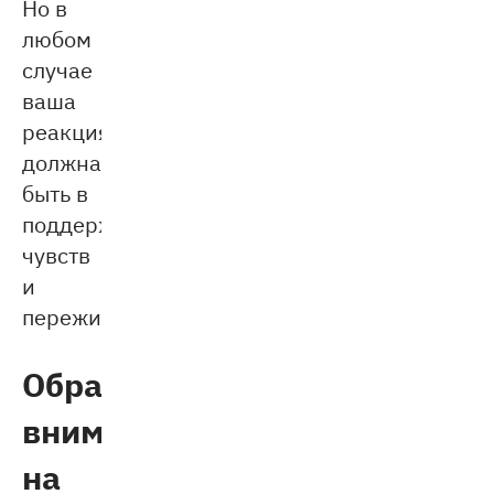
Но в
любом
случае
ваша
реакция
должна
быть в
поддержку
чувств
и
переживаний.
Обратите
внимание
на