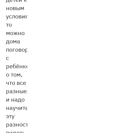
новым
условиям,
то
можно
дома
поговорить
с
ребёнком
о том,
что все
разные,
и надо
научиться
эту
разность
видеть