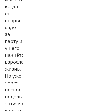
когда
он
впервые
сядет
за
парту и
у него
начнётся
взрослая
жизнь.
Но уже
через
несколько
недель
энтузиазм
куда-то