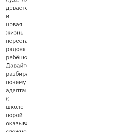
девается
и
новая
жизнь
перестаёт
радовать
ребёнка.
Давайте
разбираться,
почему
адаптация
к
школе
порой
оказывается
сложной