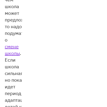
школа
может
предложить,
то надо
подумать
о
смене
школы
.
Если
школа
сильная,
но пока
идет
период
адаптации
детей к