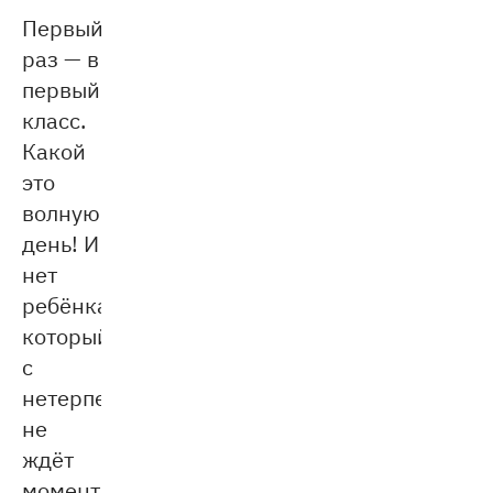
Первый
раз — в
первый
класс.
Какой
это
волнующий
день! И
нет
ребёнка,
который
с
нетерпением
не
ждёт
момента,