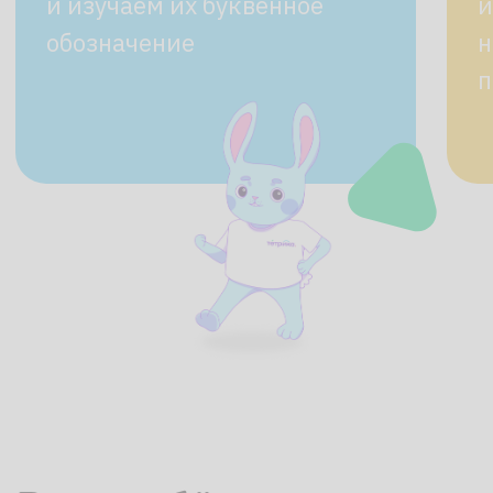
Попробуйте бесплатно
Мы ответим на все вопросы
и подберём подходящий под ваш
запрос формат занятий
Повторим и изучим самое
необходимое в сжатые сроки
Учтём особенности развития
и возраст ребенка
Освоим общеразвивающую
программу ранней подготовки
к школе в размеренном темпе