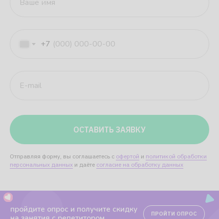
Ваше имя
+7
E-mail
пройдите опрос и получите скидку
ПРОЙТИ ОПРОС
на занятия с репетитором
3 700+
ОСТАВИТЬ ЗАЯВКУ
опытных преподавателей
Отправляя форму, вы соглашаетесь с
офертой
и
политикой обработки
персональных данных
и даёте
согласие на обработку данных
41 000
детей занимаются с нами сейчас