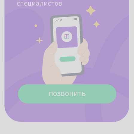
Ваш ребёнок
в надёжных руках
Доверьтесь опытным
преподавателям, которые умеют
найти
индивидуальный подход
и заинтересовать учёбой. Поможем
сделать обучение в 1-м классе
радостным событием, без лишнего
стресса в жизни ребенка