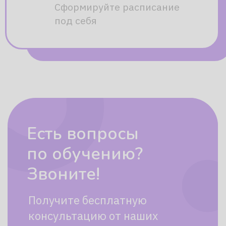
Направления
подготовки
Грамота
Математика
Знакомимся с гласными
Тренируемся уве
и согласными звуками
считать, сравнив
и изучаем их буквенное
и делить предме
обозначение
на равные части,
простые задачи