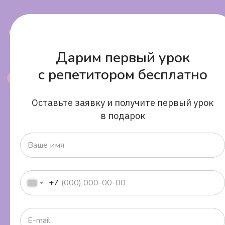
Ольга
Дарим первый урок
«Занимаемся русск
Ребёнок в 6 классе.
с репетитором бесплатно
С первых занятий 
нашли подход к ре
Очень понятно даю
материал. По оцен
Оставьте заявку и получите первый урок
не можем сказать, 
в подарок
мало занятий было
Ваше имя
но ребёнку нравитс
и занимается стара
+7
+7
E-mail