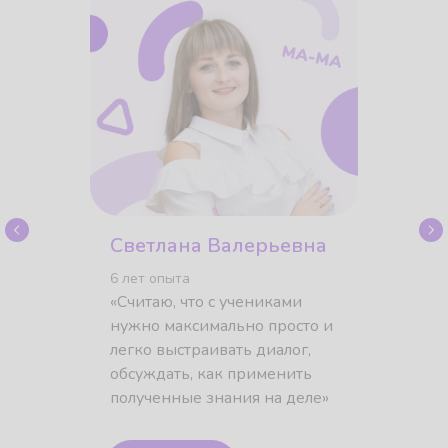
Учебные материалы
в одном месте
Видеочат
с педагогом
Светлана Валерьевна
Интерактивная доска
6 лет опыта
для занятий – рисуйте
«Считаю, что с учениками
графики и пишите формулы
нужно максимально просто и
легко выстраивать диалог,
обсуждать, как применить
полученные знания на деле»