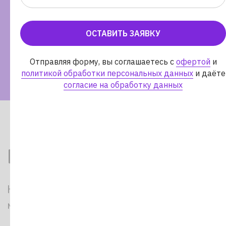
ОСТАВИТЬ ЗАЯВКУ
ОСТАВИТЬ ЗАЯВКУ
Отправляя форму, вы соглашаетесь с
офертой
и
политикой
Отправляя форму, вы соглашаетесь с
офертой
и
обработки персональных данных
и даёте
согласие на
политикой обработки персональных данных
и даёте
обработку данных
согласие на обработку данных