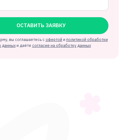
ОСТАВИТЬ ЗАЯВКУ
 вы соглашаетесь с
офертой
и
политикой обработки
ных
и даёте
согласие на обработку данных
ндивидуальные
ограммы обучения