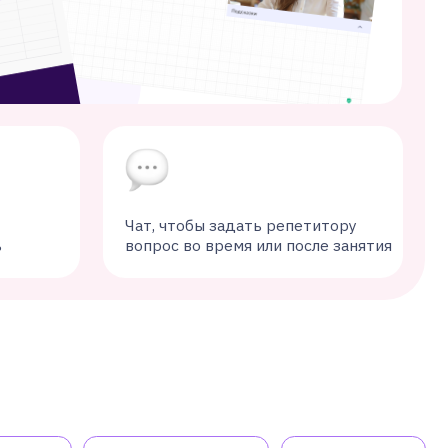
Чат, чтобы задать репетитору
вопрос во время или после занятия
Олимпиады
ДВИ
ийский язык
5
9 класс
класс
6
10
класс
класс
7
11
класс
класс