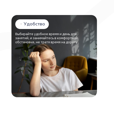
Учебные 
не трать
Выбирайте удобное время и день для
занятий, и занимайтесь в комфортной
обстановке, не тратя время на дорогу
 VK, и вместе работаем над тем,
и качественным