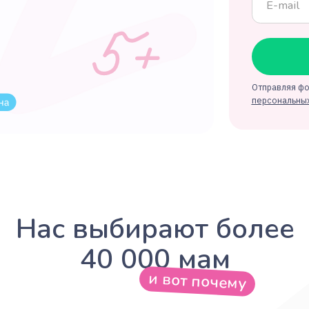
Отправляя форму,
персональных дан
ас выбирают более
40 000 мам
и вот почему
И
пр
Удобство