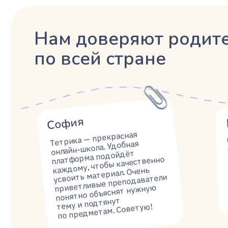
понятно объяснят нужную
и прис
тему и подтянут
по предметам. Советую!
Коротко о главном