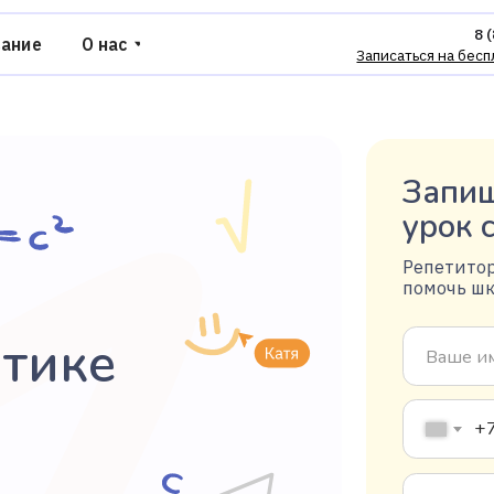
8 (800) 775-37-95
О нас
Записаться на бесплатное занятие
Запишит
урок с 
Репетитор пр
помочь школь
ике
+7