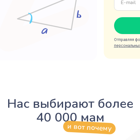
Отправляя форму,
персональных дан
ас выбирают более
40 000 мам
и вот почему
И
пр
Удобство