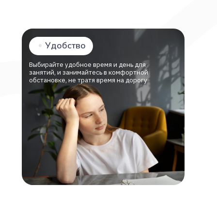
Учебные 
не трать
Выбирайте удобное время и день для
занятий, и занимайтесь в комфортной
обстановке, не тратя время на дорогу
 VK, и вместе работаем над тем,
и качественным