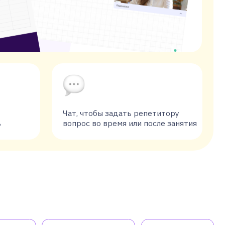
Чат, чтобы задать репетитору
вопрос во время или после занятия
Олимпиады
ДВИ
ийский язык
5
9 класс
класс
6
10
класс
класс
7
11
класс
класс