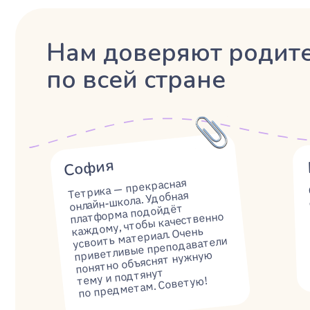
понятно объяснят нужную
и прис
тему и подтянут
по предметам. Советую!
Коротко о главном