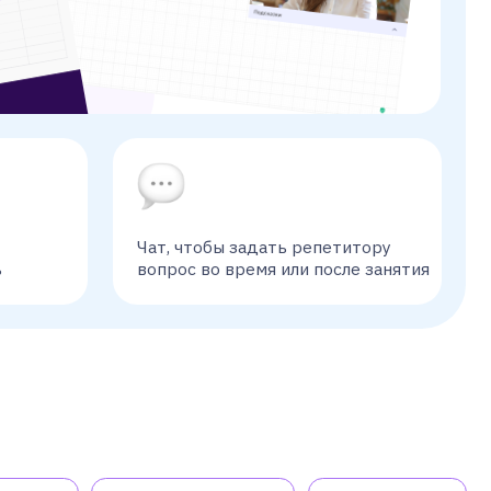
Чат, чтобы задать репетитору
вопрос во время или после занятия
Олимпиады
ДВИ
ийский язык
5
9 класс
класс
6
10
класс
класс
7
11
класс
класс