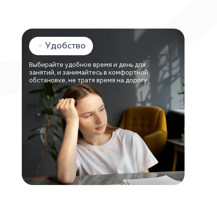
Учебные 
не трать
Выбирайте удобное время и день для
занятий, и занимайтесь в комфортной
обстановке, не тратя время на дорогу
 VK, и вместе работаем над тем,
и качественным