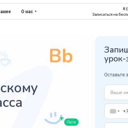
8 (800) 775-37-95
О нас
Записаться на бесплатное занятие
Запишит
урок-зн
Оставьте заяв
кому
са
+7