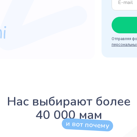
Отправляя форму,
персональных дан
ас выбирают более
40 000 мам
и вот почему
И
пр
Удобство