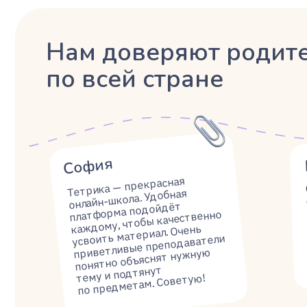
понятно объяснят нужную
и прис
тему и подтянут
по предметам. Советую!
Коротко о главном