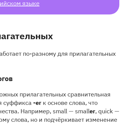
лийском языке
лагательных
аботает по-разному для прилагательных
огов
ложных прилагательных сравнительная
-er
ия суффикса
к основе слова, что
er
ества. Например, small — small
, quick —
орму слова, но и подчёркивает изменение