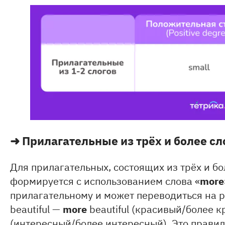
➜
Прилагательные из трёх и более сл
Для прилагательных, состоящих из трёх и бо
more
формируется с использованием слова «
прилагательному и может переводиться на р
more
beautiful —
beautiful (красивый/более к
(интересный/более интересный). Это правил