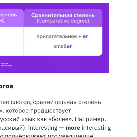
огов
лее слогов, сравнительная степень
», которое предшествует
усский язык как «более». Например,
more
расивый), interesting —
interesting
о подчёркивает, что увеличение