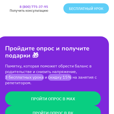
8 (800) 775-37-95
БЕСПЛАТНЫЙ УРОК
Получить консультацию
Пройдите опрос и получите
подарки 🎁
Памятку, которая поможет обрести баланс в
родительстве и снизить напряжение,
3 бесплатных урока
и
скидку 15%
на занятия с
репетитором.
ПРОЙТИ ОПРОС В MAX
ПРОЙТИ ОПРОС В ВК