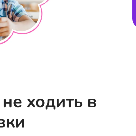
не ходить в
вки