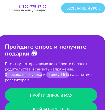
8 (800) 775-37-95
БЕСПЛАТНЫЙ УРОК
Получить консультацию
Пройдите опрос и получите
подарки 🎁
Памятку, которая поможет обрести баланс в
родительстве и снизить напряжение,
3 бесплатных урока
и
скидку 15%
на занятия с
репетитором.
ПРОЙТИ ОПРОС В MAX
ПРОЙТИ ОПРОС В ВК