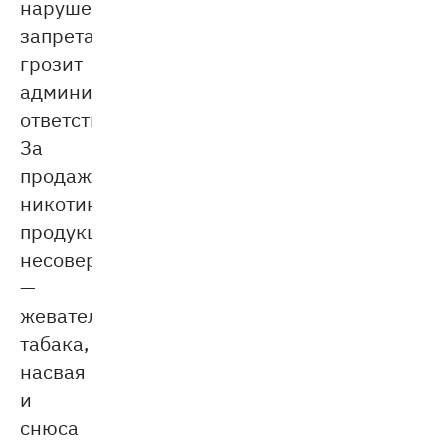
нарушение
запрета
грозит
административная
ответственность.
За
продажу
никотиносодержащей
продукции
несовершеннолетним
—
жевательного
табака,
насвая
и
снюса