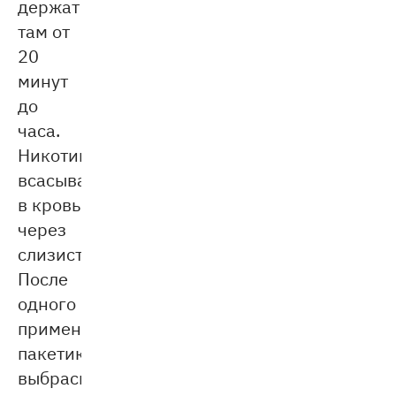
держат
там от
20
минут
до
часа.
Никотин
всасывается
в кровь
через
слизистую.
После
одного
применения
пакетик
выбрасывают,