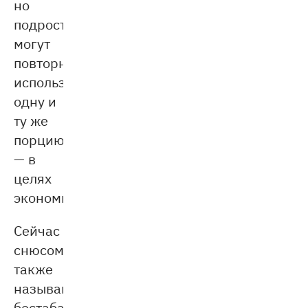
но
подростки
могут
повторно
использовать
одну и
ту же
порцию
— в
целях
экономии.
Сейчас
снюсом
также
называют
бестабачные