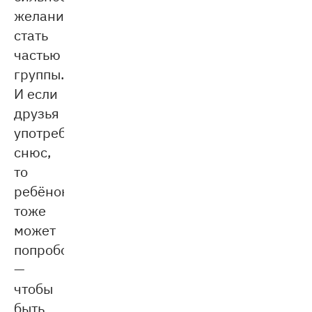
желание
стать
частью
группы.
И если
друзья
употребляют
снюс,
то
ребёнок
тоже
может
попробовать
—
чтобы
быть