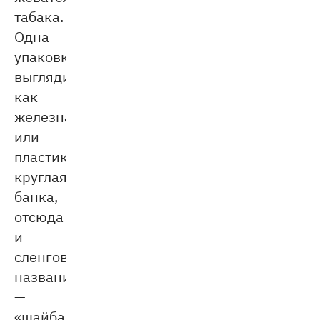
табака.
Одна
упаковка
выглядит
как
железная
или
пластиковая
круглая
банка,
отсюда
и
сленговое
название
—
«шайба».