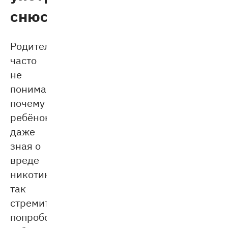
снюс
Родители
часто
не
понимают,
почему
ребёнок,
даже
зная о
вреде
никотина,
так
стремится
попробовать