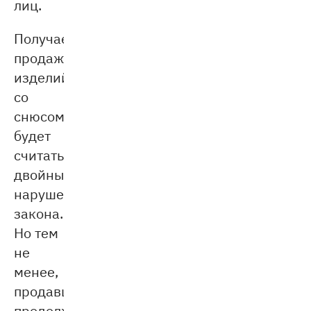
лиц.
Получается,
продажа
изделий
со
снюсом
будет
считаться
двойным
нарушением
закона.
Но тем
не
менее,
продавцы
продолжают