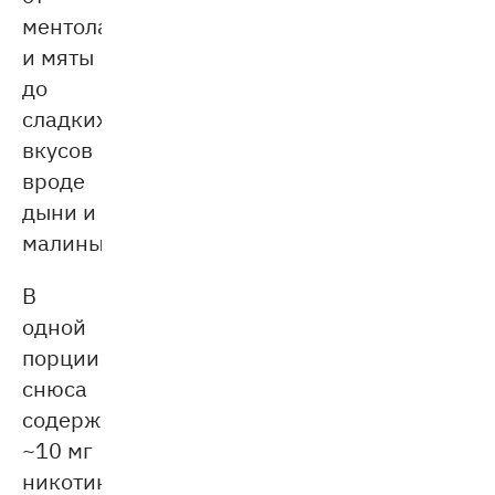
ментола
и мяты
до
сладких
вкусов
вроде
дыни и
малины.
В
одной
порции
снюса
содержится
~10 мг
никотина.