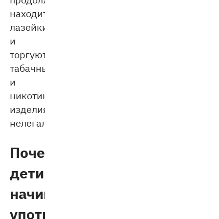
находить
лазейки
и
торгуют
табачными
и
никотиносодержащими
изделиями
нелегально.
Почему
дети
начинают
употреблять