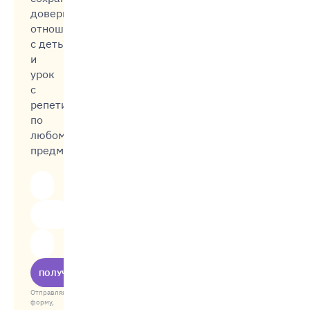
доверительные
отношения
с детьми,
и
урок
с
репетитором
по
любому
предмету
ПОЛУЧИТЬ
Отправляя
форму,