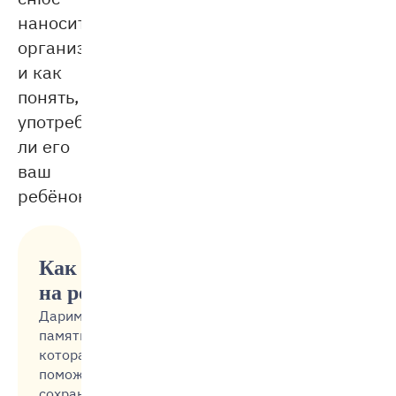
наносит
организму
и как
понять,
употребляет
ли его
ваш
ребёнок.
Как не срываться
на ребёнка
Дарим
памятку,
которая
поможет
сохранить