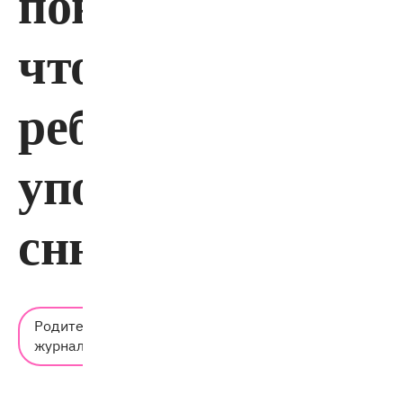
понять,
что
ребёнок
употребляет
снюс
Время
Родительский
чтения:
журнал
7 мин.