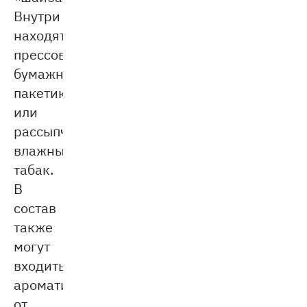
Внутри
находятся
прессованные
бумажные
пакетики
или
рассыпчатый
влажный
табак.
В
состав
также
могут
входить
ароматизаторы:
от