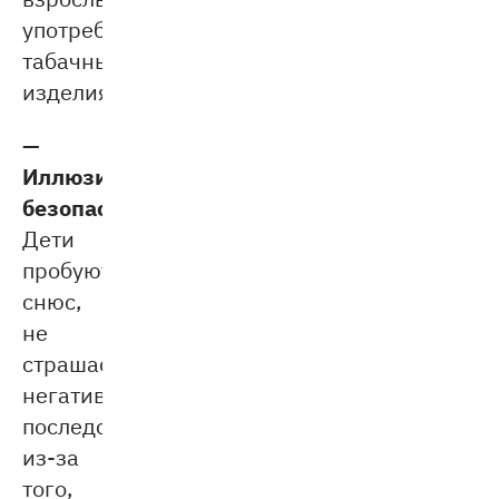
употребляющим
табачные
изделия.
—
Иллюзия
безопасности.
Дети
пробуют
снюс,
не
страшась
негативных
последствий,
из-за
того,