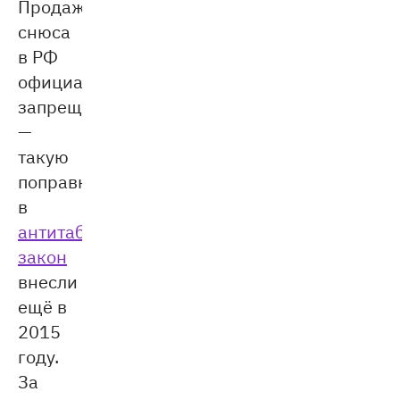
Продажа
снюса
в РФ
официально
запрещена
—
такую
поправку
в
антитабачный
закон
внесли
ещё в
2015
году.
За