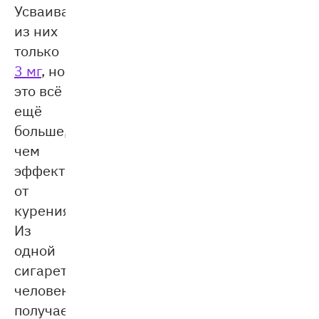
Усваивается
из них
только
3 мг
, но
это всё
ещё
больше,
чем
эффект
от
курения.
Из
одной
сигареты
человек
получает