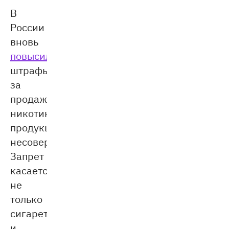
В
России
вновь
повысили
штрафы
за
продажу
никотиносодержащей
продукции
несовершеннолетним.
Запрет
касается
не
только
сигарет
и