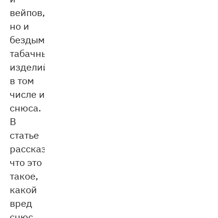
вейпов,
но и
бездымных
табачный
изделий,
в том
числе и
снюса.
В
статье
рассказываем,
что это
такое,
какой
вред
снюс