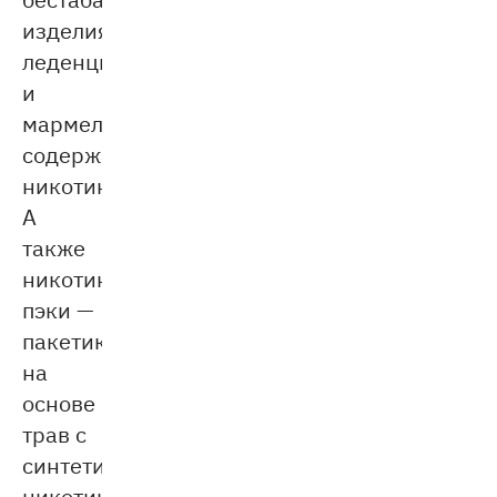
изделия:
леденцы
и
мармелад,
содержащие
никотин.
А
также
никотиновые
пэки —
пакетики
на
основе
трав с
синтетическим
никотином.