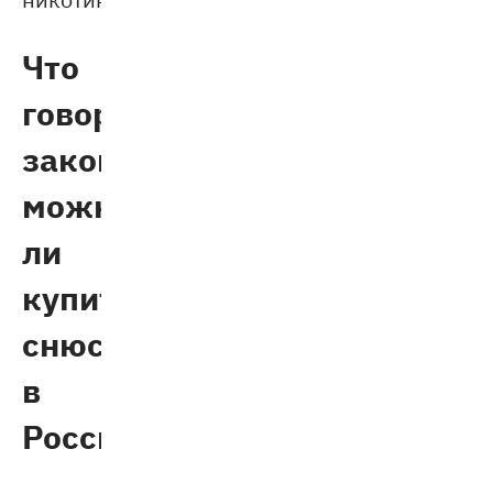
Что
говорит
законодательство:
можно
ли
купить
снюс
в
России