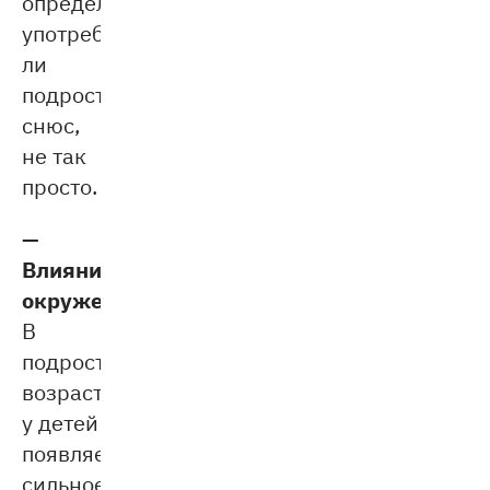
определить,
употребляет
ли
подросток
снюс,
не так
просто.
—
Влияние
окружения.
В
подростковом
возрасте
у детей
появляется
сильное