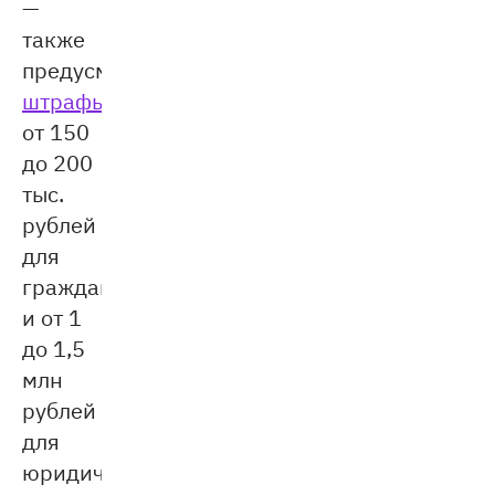
—
также
предусмотрены
штрафы
:
от 150
до 200
тыс.
рублей
для
граждан
и от 1
до 1,5
млн
рублей
для
юридических