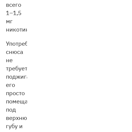
всего
1–1,5
мг
никотина.
Употребление
снюса
не
требует
поджигания:
его
просто
помещают
под
верхнюю
губу и