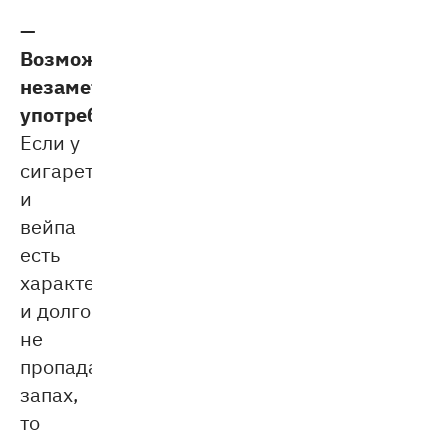
—
Возможность
незаметного
употребления.
Если у
сигарет
и
вейпа
есть
характерный
и долго
не
пропадающий
запах,
то