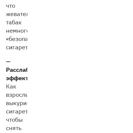
что
жевательный
табак
немного
«безопаснее»
сигарет.
—
Расслабляющий
эффект.
Как
взрослые
выкуривают
сигарету,
чтобы
снять