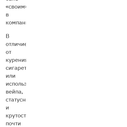
«своим»
в
компании.
В
отличие
от
курения
сигарет
или
использования
вейпа,
статусность
и
крутость
почти