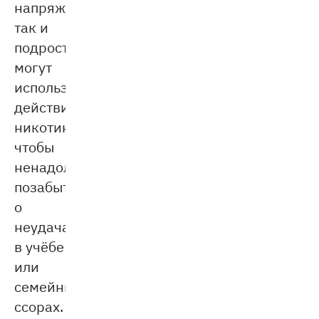
напряжение,
так и
подростки
могут
использовать
действие
никотина,
чтобы
ненадолго
позабыть
о
неудачах
в учёбе
или
семейных
ссорах.