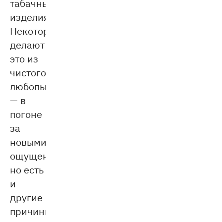
табачные
изделия.
Некоторые
делают
это из
чистого
любопытства
— в
погоне
за
новыми
ощущениями,
но есть
и
другие
причины.