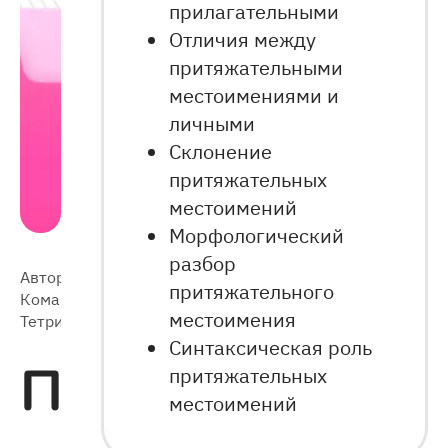
прилагательными
Отличия между
притяжательными
местоимениями и
личными
Склонение
притяжательных
местоимений
Морфологический
разбор
Автор:
2024-
37 256
притяжательного
Команда
10-23
местоимения
Тетрики
Синтаксическая роль
Притяжательн
притяжательных
местоимений