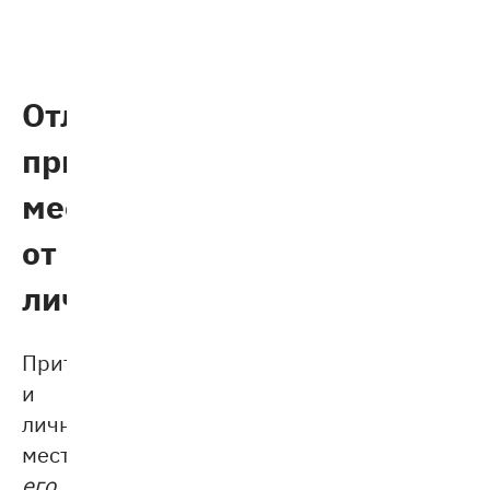
Отличие
притяжательных
местоимений
от
личных
Притяжательные
и
личные
местоимения
его,