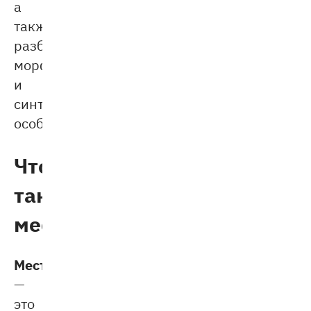
а
также
разберём
морфологические
и
синтаксические
особенности.
Что
такое
местоимение
Местоимение
—
это