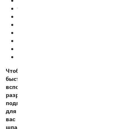
возвратные;
указательные;
относительные;
определительные;
вопросительные;
неопределённые;
отрицательные;
притяжательные.
Чтобы
быстро
вспомнить
разряды,
подготовили
для
вас
шпаргалку.