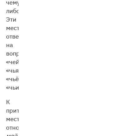
чему-
либо.
Эти
местоимения
отвечают
на
вопросы
«чей?»,
«чья?»,
«чьё?»,
«чьи?».
К
притяжательным
местоимениям
относятся:
мой
,