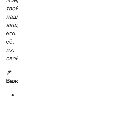
твой
,
наш
,
ваш
,
его,
её,
их,
свой
.
📌
Важно:
притяжательные
местоимения
изменяются
по
числам,