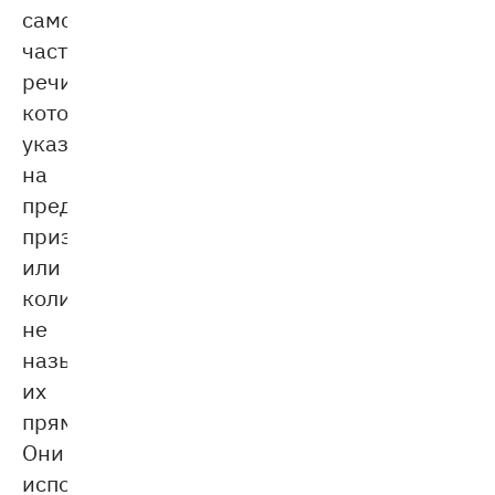
самостоятельная
часть
речи,
которая
указывает
на
предмет,
признак
или
количество,
не
называя
их
прямо.
Они
используются