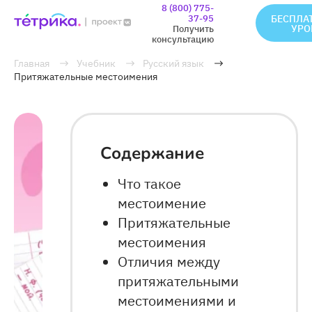
8 (800) 775-
37-95
БЕСПЛА
УРО
Получить
консультацию
Главная
Учебник
Русский язык
Притяжательные местоимения
Содержание
Что такое
местоимение
Притяжательные
местоимения
Отличия между
притяжательными
местоимениями и