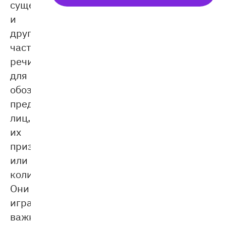
существительных
и
других
частей
речи
для
обозначения
предметов,
лиц,
их
признаков
или
количества.
Они
играют
важную