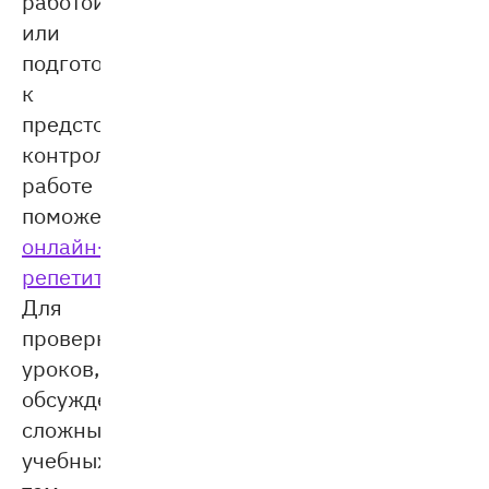
работой
или
подготовить
к
предстоящей
контрольной
работе
поможет
онлайн-
репетитор
.
Для
проверки
уроков,
обсуждения
сложных
учебных