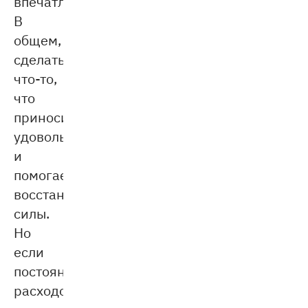
впечатления.
В
общем,
сделать
что-то,
что
приносит
удовольствие
и
помогает
восстановить
силы.
Но
если
постоянно
расходовать