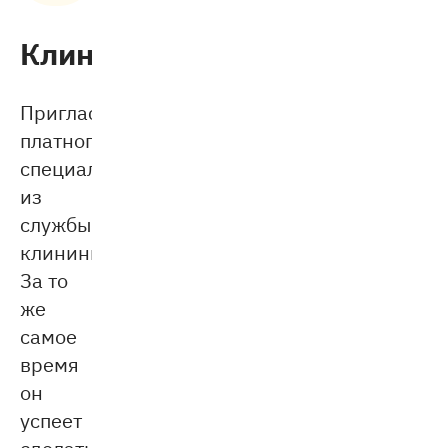
Клининг
Пригласите
платного
специалиста
из
службы
клининга.
За то
же
самое
время
он
успеет
сделать