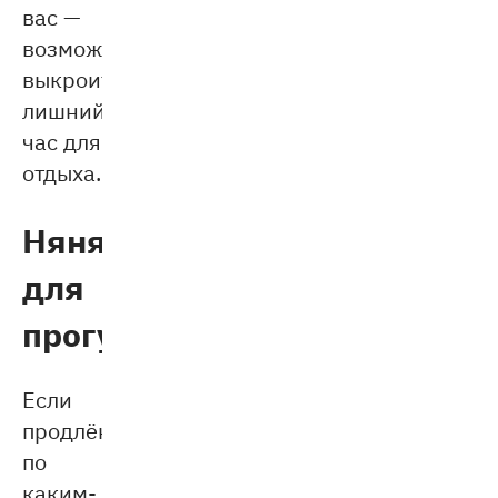
вас —
возможность
выкроить
лишний
час для
отдыха.
Няня
для
прогулок
Если
продлёнка
по
каким-