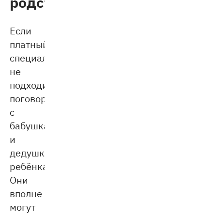
родственников
Если
платный
специалист
не
подходит,
поговорите
с
бабушками
и
дедушками
ребёнка.
Они
вполне
могут