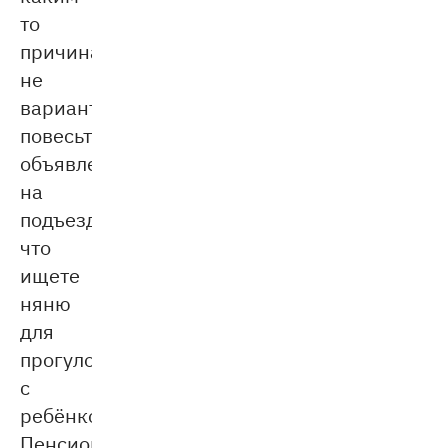
то
причинам
не
вариант,
повесьте
объявление
на
подъезде,
что
ищете
няню
для
прогулок
с
ребёнком.
Пенсионеры