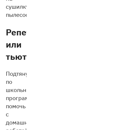
сушилку,
пылесосить.
Репетитор
или
тьютор
Подтянуть
по
школьной
программе,
помочь
с
домашней