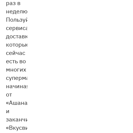
раз в
неделю.
Пользуйтесь
сервисами
доставки,
которые
сейчас
есть во
многих
супермаркетах,
начиная
от
«Ашана»
и
заканчивая
«Вкусвиллом».