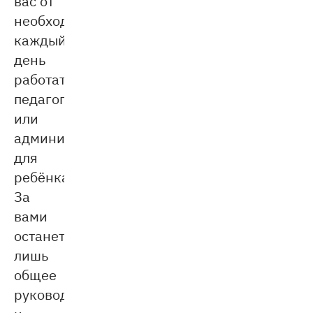
вас от
необходимости
каждый
день
работать
педагогом
или
администратором
для
ребёнка.
За
вами
останется
лишь
общее
руководство