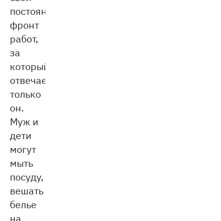
постоянный
фронт
работ,
за
который
отвечает
только
он.
Муж и
дети
могут
мыть
посуду,
вешать
белье
на