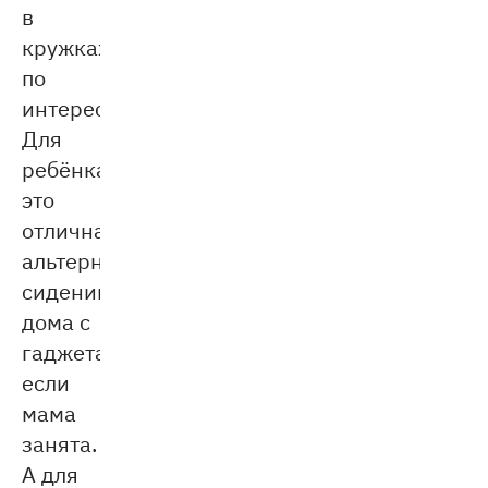
в
кружках
по
интересам.
Для
ребёнка
это
отличная
альтернатива
сидению
дома с
гаджетами,
если
мама
занята.
А для