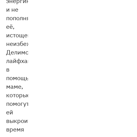
энергию
и не
пополнять
её,
истощение
неизбежно.
Делимся
лайфхаками
в
помощь
маме,
которые
помогут
ей
выкроить
время