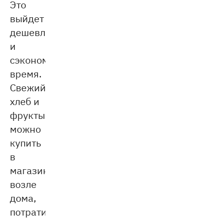
Это
выйдет
дешевле
и
сэкономит
время.
Свежий
хлеб и
фрукты
можно
купить
в
магазине
возле
дома,
потратив