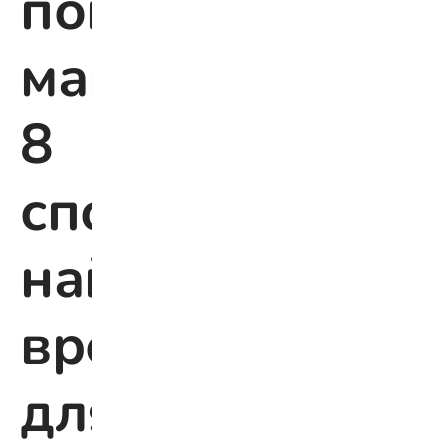
помощь
маме:
8
способов
найти
время
для