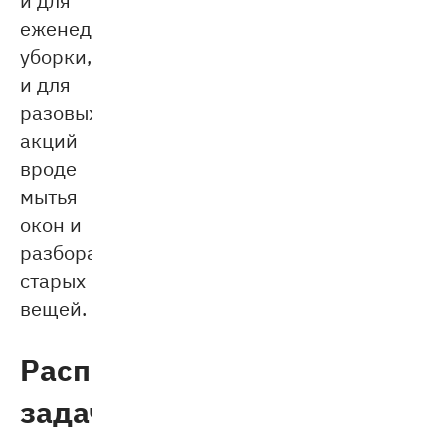
еженедельной
уборки,
и для
разовых
акций
вроде
мытья
окон и
разбора
старых
вещей.
Распределение
задач