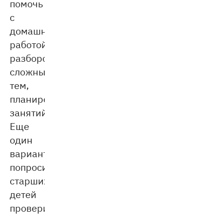
помочь
с
домашней
работой,
разбором
сложных
тем,
планированием
занятий.
Еще
один
вариант:
попросить
старших
детей
проверить