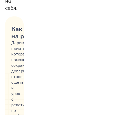
на
себя.
Как не срываться
на ребёнка
Дарим
памятку,
которая
поможет
сохранить
доверительные
отношения
с детьми,
и
урок
с
репетитором
по