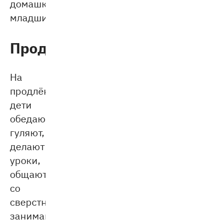
домашку
младших.
Продлёнка
На
продлёнке
дети
обедают,
гуляют,
делают
уроки,
общаются
со
сверстниками,
занимаются