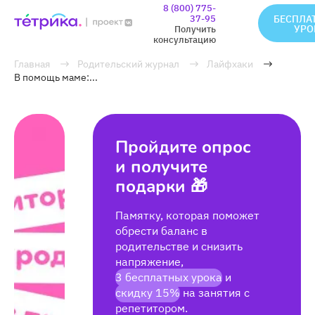
8 (800) 775-
37-95
БЕСПЛА
УРО
Получить
консультацию
Главная
Родительский журнал
Лайфхаки
В помощь маме:...
Пройдите опрос
и получите
подарки 🎁
Памятку, которая поможет
обрести баланс в
родительстве и снизить
напряжение,
3 бесплатных урока
и
скидку 15%
на занятия с
репетитором.