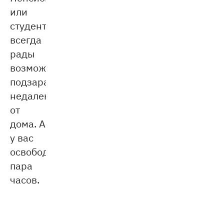
или
студенты
всегда
рады
возможности
подзаработать
недалеко
от
дома. А
у вас
освободится
пара
часов.