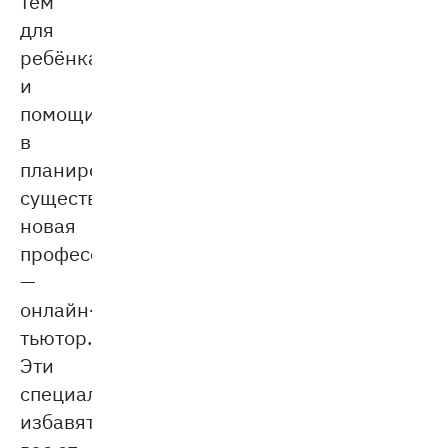
тем
для
ребёнка
и
помощи
в
планировании
существует
новая
профессия
—
онлайн-
тьютор.
Эти
специалисты
избавят