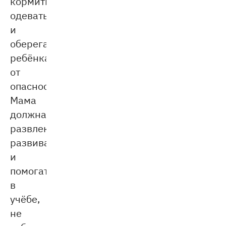
кормить,
одевать
и
оберегать
ребёнка
от
опасностей.
Мама
должна
развлекать,
развивать
и
помогать
в
учёбе,
не