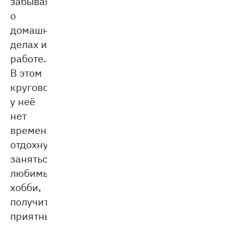
забывая
о
домашних
делах и
работе.
В этом
круговороте
у неё
нет
времени
отдохнуть,
заняться
любимым
хобби,
получить
приятные