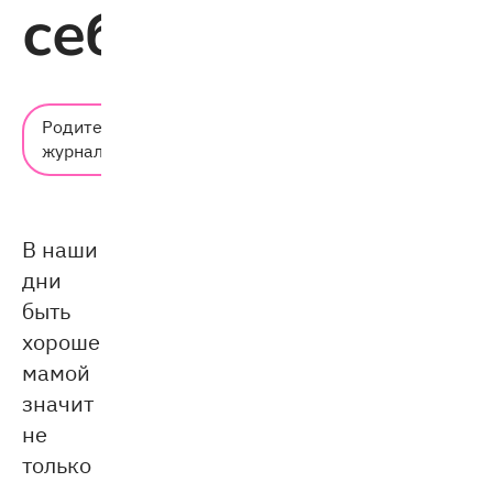
себя
Время
Родительский
чтения:
журнал
3 мин.
В наши
дни
быть
хорошей
мамой
значит
не
только