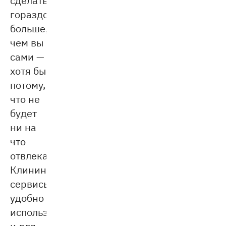
гораздо
больше,
чем вы
сами —
хотя бы
потому,
что не
будет
ни на
что
отвлекаться.
Клининговые
сервисы
удобно
использовать
и для