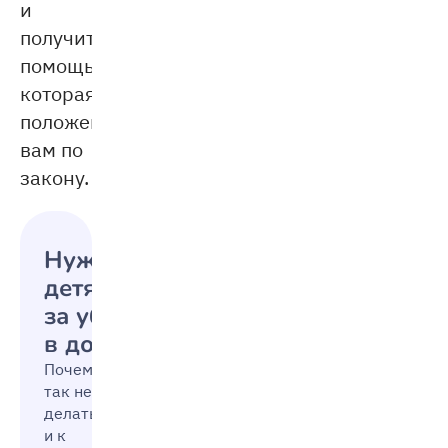
и
получить
помощь,
которая
положена
вам по
закону.
Нужно ли платить
детям
за уборку
в доме
Почему
так не стоит
делать
и к