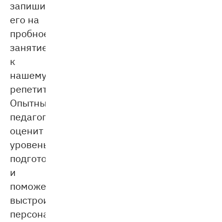
запишите
его на
пробное
занятие
к
нашему
репетитору.
Опытный
педагог
оценит
уровень
подготовки
и
поможет
выстроить
персональный