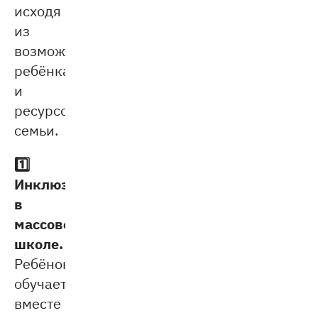
исходя
из
возможностей
ребёнка
и
ресурсов
семьи.
1️⃣
Инклюзия
в
массовой
школе.
Ребёнок
обучается
вместе