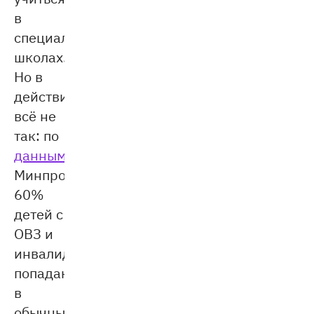
в
специализированных
школах.
Но в
действительности
всё не
так: по
данным
Минпросвещения,
60%
детей с
ОВЗ и
инвалидностью
попадают
в
обычные