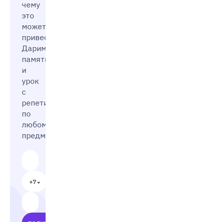
чему
это
может
привести?
Дарим
памятку
и
урок
с
репетитором
по
любому
предмету
+7