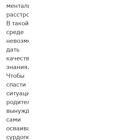
ментальные
расстройства.
В такой
среде
невозможно
дать
качественные
знания.
Чтобы
спасти
ситуацию,
родители
вынуждены
сами
осваивать
сурдопедагогику,