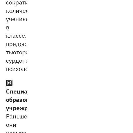
сократить
количество
учеников
в
классе,
предоставить
тьютора,
сурдопедагога,
психолога.
2️⃣
Специализированные
образовательные
учреждения.
Раньше
они
назывались