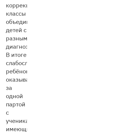
коррекционные
классы
объединяют
детей с
разными
диагнозами.
В итоге
слабослышащий
ребёнок
оказывается
за
одной
партой
с
учениками,
имеющими