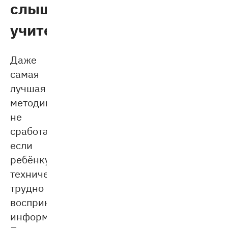
слышать
учителя
Даже
самая
лучшая
методика
не
сработает,
если
ребёнку
технически
трудно
воспринимать
информацию.