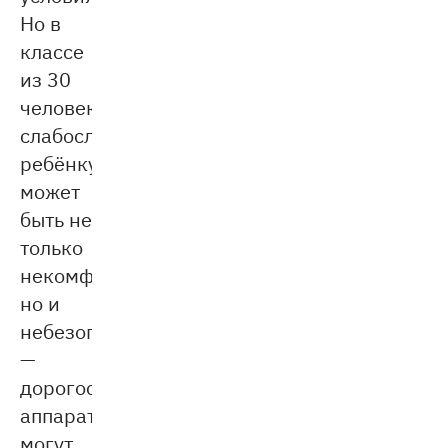
Но в
классе
из 30
человек
слабослышащему
ребёнку
может
быть не
только
некомфортно,
но и
небезопасно
—
дорогостоящий
аппарат
могут