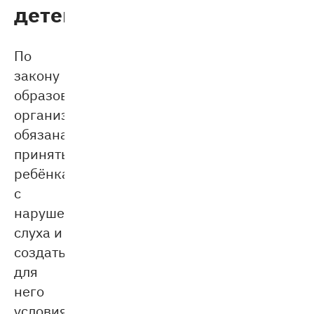
детей
По
закону
образовательная
организация
обязана
принять
ребёнка
с
нарушениями
слуха и
создать
для
него
условия.