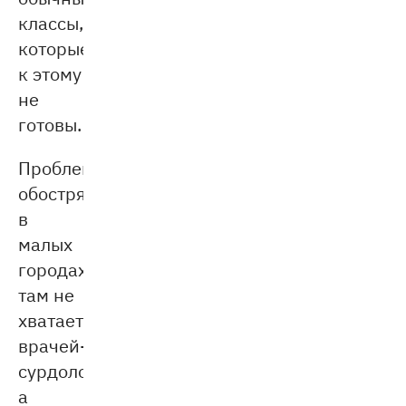
классы,
которые
к этому
не
готовы.
Проблема
обостряется
в
малых
городах:
там не
хватает
врачей-
сурдологов,
а