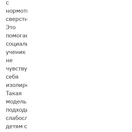
с
нормотипичными
сверстниками.
Это
помогает
социализации:
ученик
не
чувствует
себя
изолированным.
Такая
модель
подходит
слабослышащим
детям с