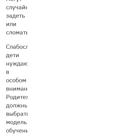
случайно
задеть
или
сломать.
Слабослышащие
дети
нуждаются
в
особом
внимании.
Родители
должны
выбрать
модель
обучения,