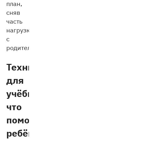
план,
сняв
часть
нагрузки
с
родителей.
Техника
для
учёбы:
что
поможет
ребёнку