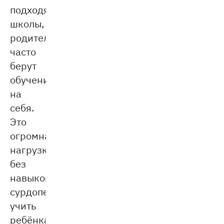
подходящей
школы,
родители
часто
берут
обучение
на
себя.
Это
огромная
нагрузка:
без
навыков
сурдопедагога
учить
ребёнка