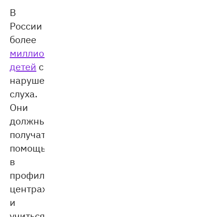
В
России
более
миллиона
детей
с
нарушениями
слуха.
Они
должны
получать
помощь
в
профильных
центрах
и
учиться