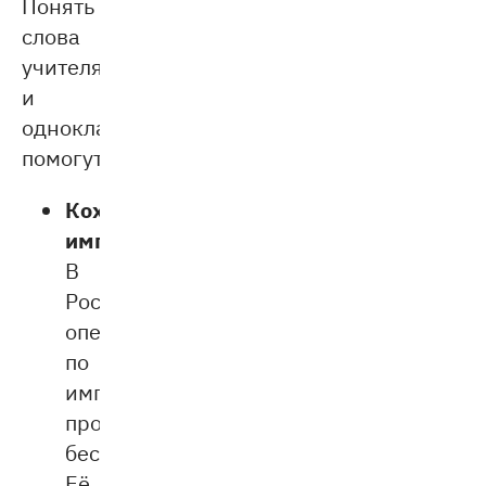
Понять
слова
учителя
и
одноклассников
помогут:
Кохлеарные
имплантаты.
В
России
операцию
по
имплантации
проводят
бесплатно.
Её