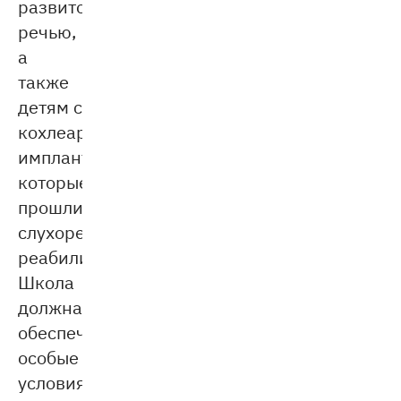
развитой
речью,
а
также
детям с
кохлеарными
имплантами,
которые
прошли
слухоречевую
реабилитацию.
Школа
должна
обеспечить
особые
условия: