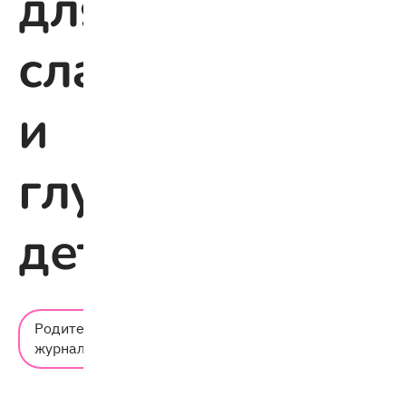
для
слабослышащи
и
глухих
детей
Время
Родительский
чтения:
журнал
5 мин.