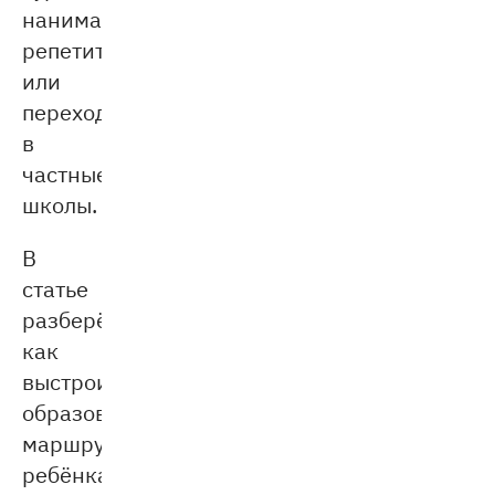
нанимать
репетиторов
или
переходить
в
частные
школы.
В
статье
разберём,
как
выстроить
образовательный
маршрут
ребёнка