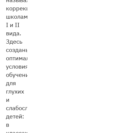
коррекционными
школами
I и II
вида.
Здесь
созданы
оптимальные
условия
обучения
для
глухих
и
слабослышащих
детей:
в
классах