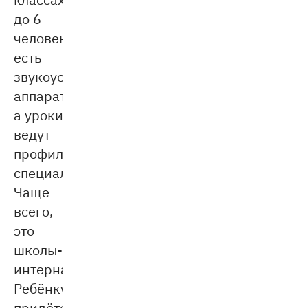
до 6
человек,
есть
звукоусиливающая
аппаратура,
а уроки
ведут
профильные
специалисты.
Чаще
всего,
это
школы-
интернаты.
Ребёнку
придётся