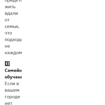
жить
вдали
от
семьи,
что
подходит
не
каждому.
3️⃣
Семейное
обучение.
Если в
вашем
городе
нет