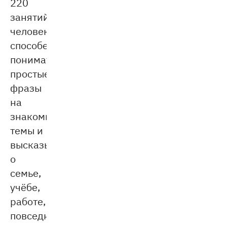
220
занятий
человек
способен
понимать
простые
фразы
на
знакомые
темы и
высказываться
о
семье,
учёбе,
работе,
повседневных