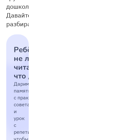
дошколят.
Давайте
разбираться!
Ребёнок
не любит
читать:
что делать
Дарим
памятку
с практическими
советами
и
урок
с
репетитором,
чтобы