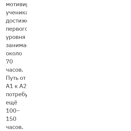
мотивированного
ученика
достижение
первого
уровня
занимает
около
70
часов.
Путь от
А1 к A2
потребует
ещё
100–
150
часов.