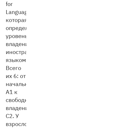
for
Languages),
которая
определяет
уровень
владения
иностранным
языком.
Всего
их 6: от
начального
A1 к
свободному
владению
C2. У
взрослого