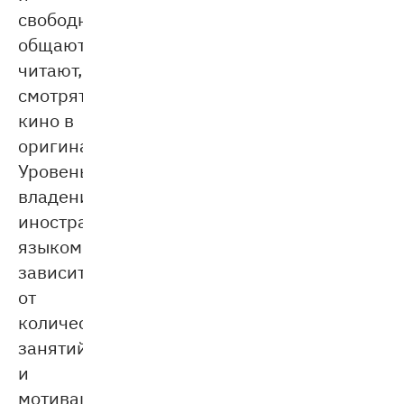
свободно
общаются,
читают,
смотрят
кино в
оригинале.
Уровень
владения
иностранным
языком
зависит
от
количества
занятий
и
мотивации