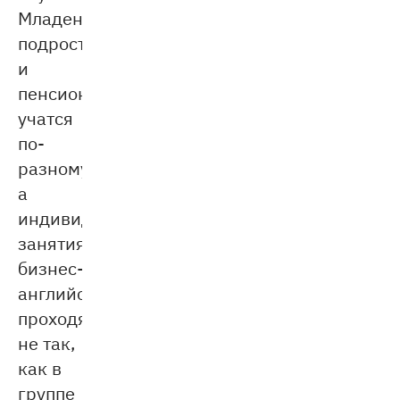
Младенцы,
подростки
и
пенсионеры
учатся
по-
разному,
а
индивидуальные
занятия
бизнес-
английским
проходят
не так,
как в
группе