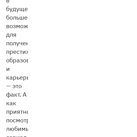
будущем
больше
возможностей
для
получения
престижного
образования
и
карьеры
— это
факт. А
как
приятно
посмотреть
любимый
сериал