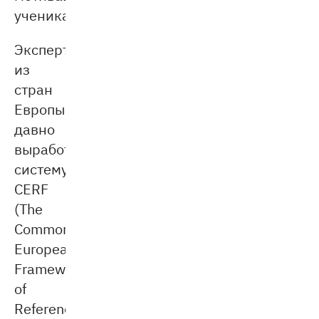
ученика.
Эксперты
из
стран
Европы
давно
выработали
систему
CERF
(The
Common
European
Framework
of
Reference