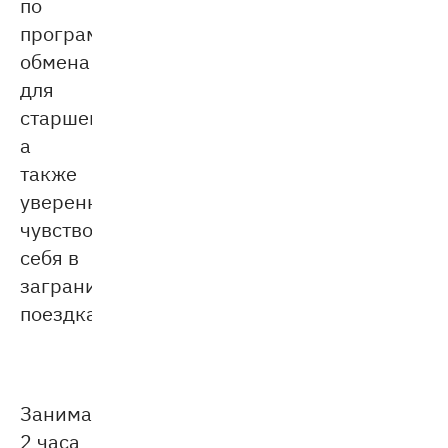
по
программе
обмена
для
старшеклассников,
а
также
уверенно
чувствовать
себя в
заграничных
поездках.
Занимаясь
2 часа