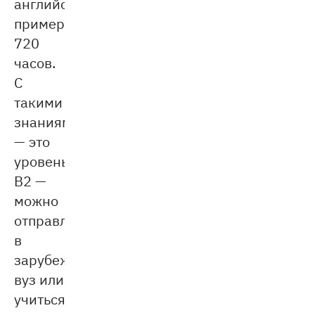
английскому
примерно
720
часов.
С
такими
знаниями
— это
уровень
B2 —
можно
отправляться
в
зарубежный
вуз или
учиться