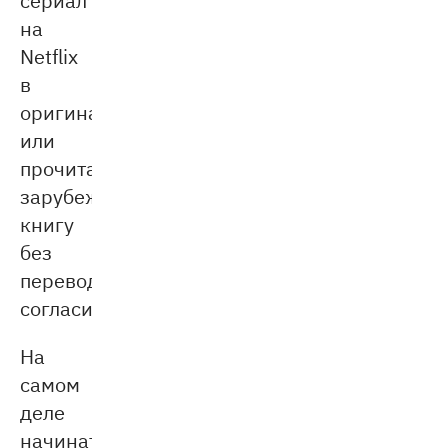
на
Netflix
в
оригинале
или
прочитать
зарубежную
книгу
без
перевода,
согласитесь?
На
самом
деле
начинать