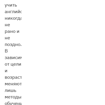
учить
английский
никогда
не
рано и
не
поздно.
В
зависимости
от цели
и
возраста
меняются
лишь
методы
обучения.