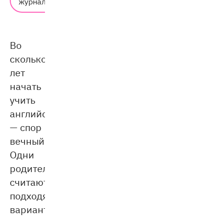
журнал
6 мин.
Во
сколько
лет
начать
учить
английский
— спор
вечный.
Одни
родители
считают
подходящим
вариантом