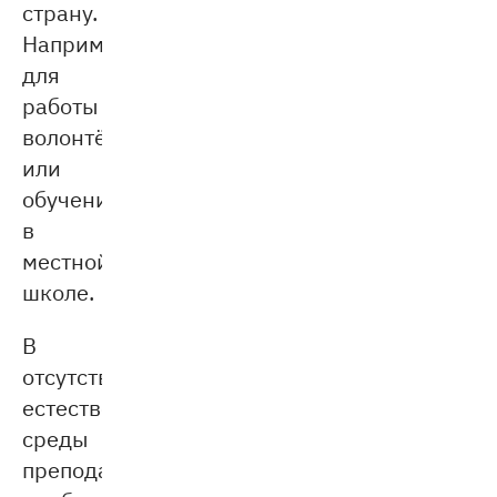
страну.
Например,
для
работы
волонтёром
или
обучения
в
местной
школе.
В
отсутствии
естественной
среды
преподаватели