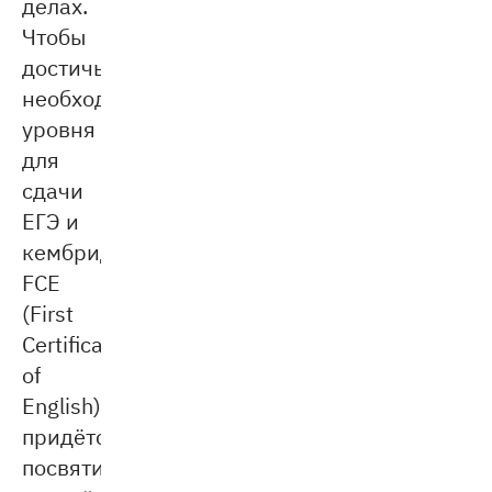
делах.
Чтобы
достичь
необходимого
уровня
для
сдачи
ЕГЭ и
кембриджского
FCE
(First
Certificate
of
English),
придётся
посвятить