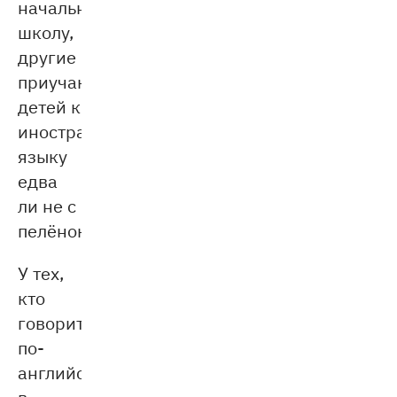
начальную
школу,
другие
приучают
детей к
иностранному
языку
едва
ли не с
пелёнок.
У тех,
кто
говорит
по-
английски,
в