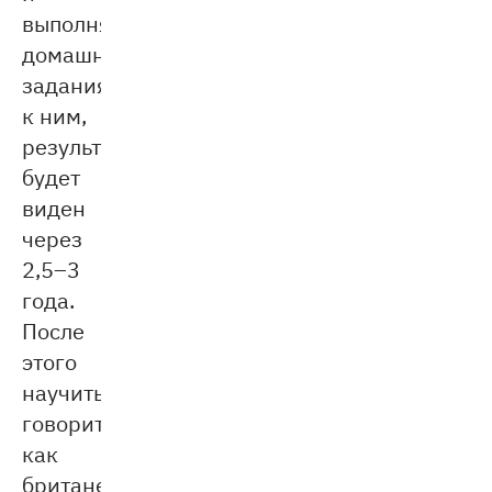
выполнять
домашние
задания
к ним,
результат
будет
виден
через
2,5–3
года.
После
этого
научиться
говорить
как
британец