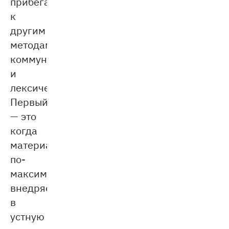
прибегают
к
другим
методам:
коммуникативному
и
лексическому.
Первый
— это
когда
материал
по-
максимуму
внедряется
в
устную