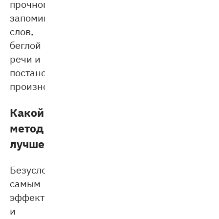
прочного
запоминания
слов,
беглой
речи и
постановки
произношения.
Какой
метод
лучше
Безусловно,
самым
эффективным
и