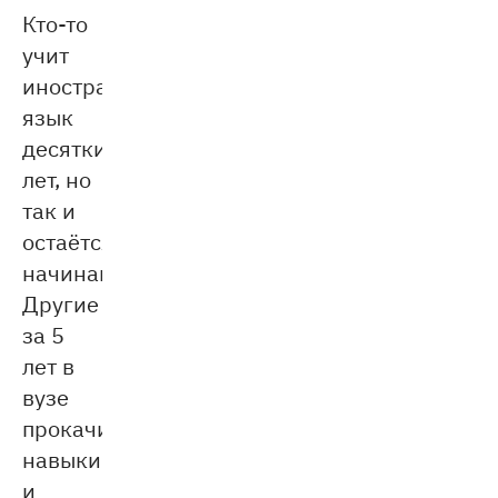
Кто-то
учит
иностранный
язык
десятки
лет, но
так и
остаётся
начинающим.
Другие
за 5
лет в
вузе
прокачивают
навыки
и