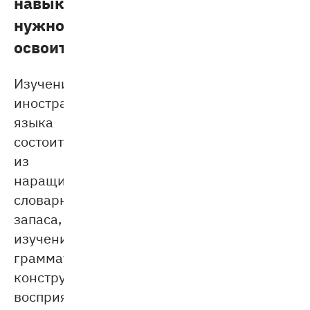
навыки
нужно
освоить
Изучение
иностранного
языка
состоит
из
наращивания
словарного
запаса,
изучения
грамматических
конструкций,
восприятия