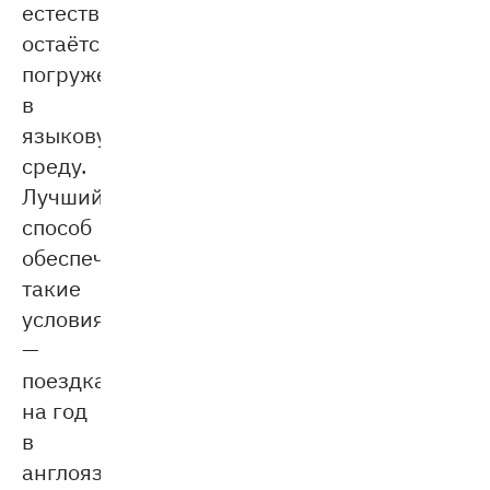
естественным
остаётся
погружение
в
языковую
среду.
Лучший
способ
обеспечить
такие
условия
—
поездка
на год
в
англоязычную