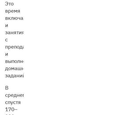
Это
время
включает
и
занятия
с
преподавателем,
и
выполнение
домашних
заданий.
В
среднем,
спустя
170–