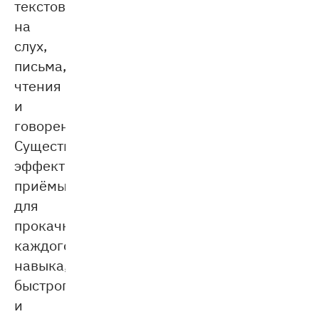
текстов
на
слух,
письма,
чтения
и
говорения.
Существуют
эффективные
приёмы
для
прокачки
каждого
навыка,
быстрого
и