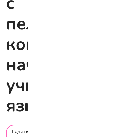
с
пелёнок:
когда
начинать
учить
язык
Время
Родительский
чтения: