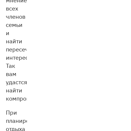
всех
членов
семьи
и
найти
пересечение
интересов.
Так
вам
удастся
найти
компромисс.
При
планировании
отдыха