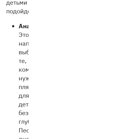
детьми
подойдёт:
Анапа.
Это
направление
выбирают
те,
кому
нужны
пляжи
для
детей
без
глубины.
Песчаное
дно