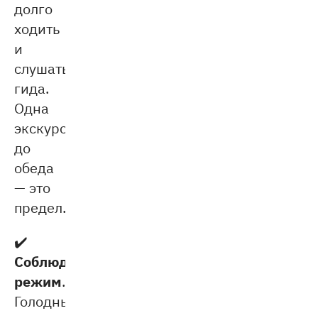
долго
ходить
и
слушать
гида.
Одна
экскурсия
до
обеда
— это
предел.
✔️
Соблюдать
режим
.
Голодный