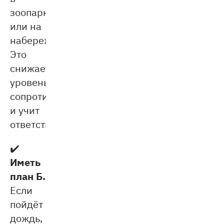
зоопарк
или на
набережную.
Это
снижает
уровень
сопротивления
и учит
ответственности.
✔️
Иметь
план Б.
Если
пойдёт
дождь,