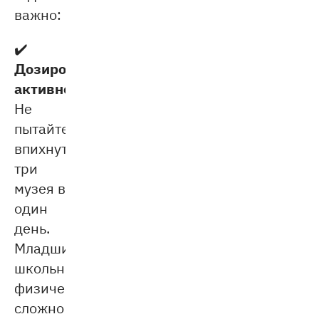
важно:
✔️
Дозировать
активности
.
Не
пытайтесь
впихнуть
три
музея в
один
день.
Младшим
школьникам
физически
сложно