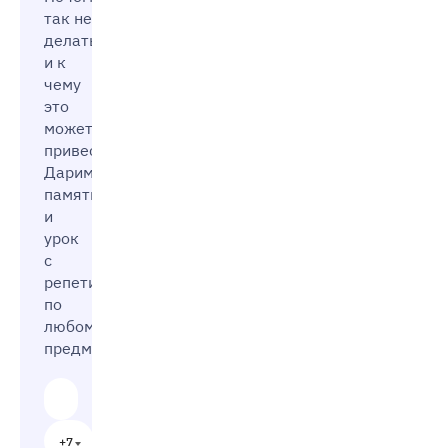
так не стоит
делать
и к
чему
это
может
привести?
Дарим
памятку
и
урок
с
репетитором
по
любому
предмету
+7