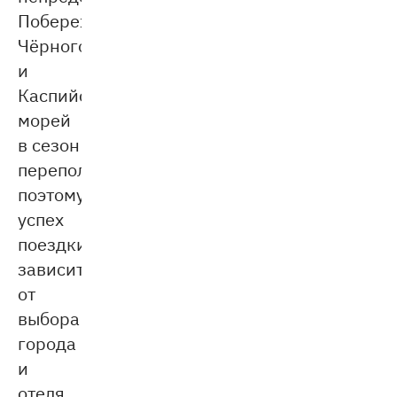
Побережье
Чёрного
и
Каспийского
морей
в сезон
переполнены,
поэтому
успех
поездки
зависит
от
выбора
города
и
отеля.