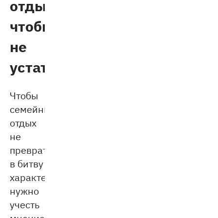
отдых,
чтобы
не
устать
Чтобы
семейный
отдых
не
превратился
в битву
характеров,
нужно
учесть
мнение