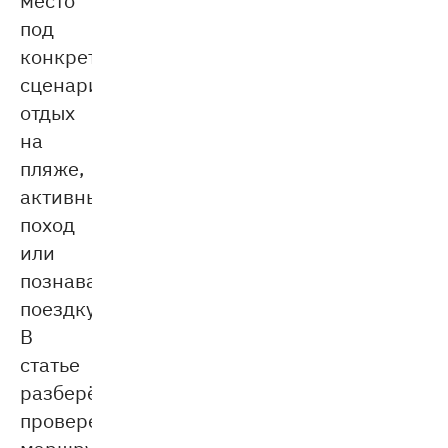
под
конкретный
сценарий:
отдых
на
пляже,
активный
поход
или
познавательную
поездку.
В
статье
разберём
проверенные
маршруты