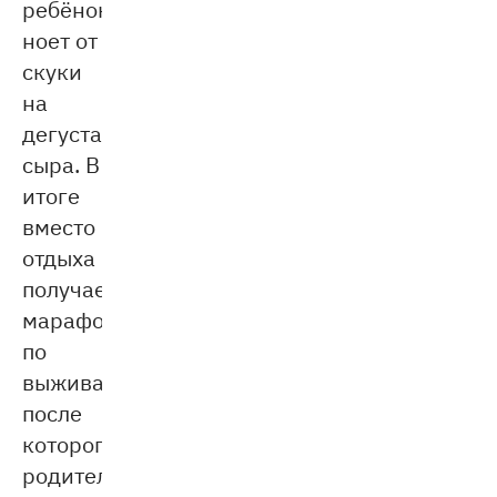
ребёнок
ноет от
скуки
на
дегустации
сыра. В
итоге
вместо
отдыха
получается
марафон
по
выживанию,
после
которого
родителям