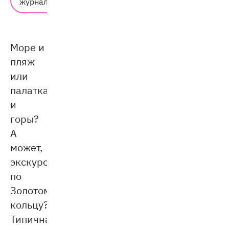
журнал
8 мин.
Море и
пляж
или
палатка
и
горы?
А
может,
экскурсия
по
Золотому
кольцу?
Типичная