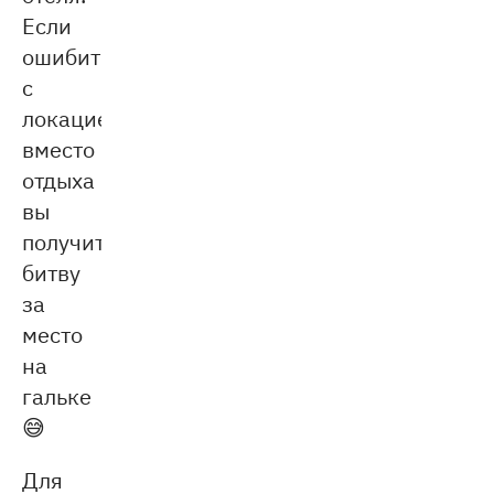
Если
ошибиться
с
локацией,
вместо
отдыха
вы
получите
битву
за
место
на
гальке
😅
Для