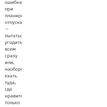
ошибка
при
планировании
отпуска
—
пытаться
угодить
всем
сразу
или,
наоборот,
ехать
туда,
где
нравится
только