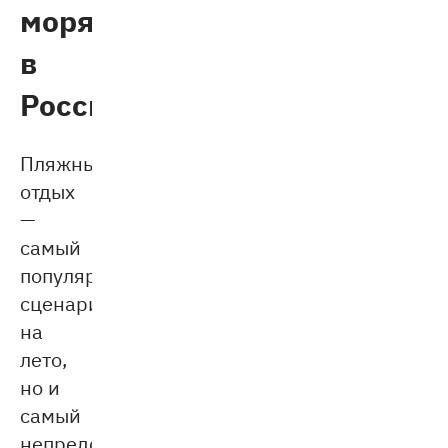
моря
в
России
Пляжный
отдых
—
самый
популярный
сценарий
на
лето,
но и
самый
непредсказуемый.