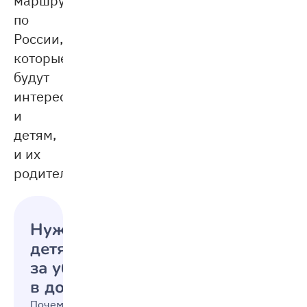
по
России,
которые
будут
интересны
и
детям,
и их
родителям.
Нужно ли платить
детям
за уборку
в доме
Почему