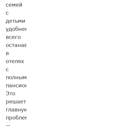
семей
с
детьми
удобнее
всего
останавливаться
в
отелях
с
полным
пансионом.
Это
решает
главную
проблему
—