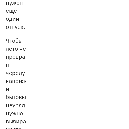
нужен
ещё
один
отпуск.
Чтобы
лето не
превратилось
в
череду
капризов
и
бытовых
неурядиц,
нужно
выбирать
место