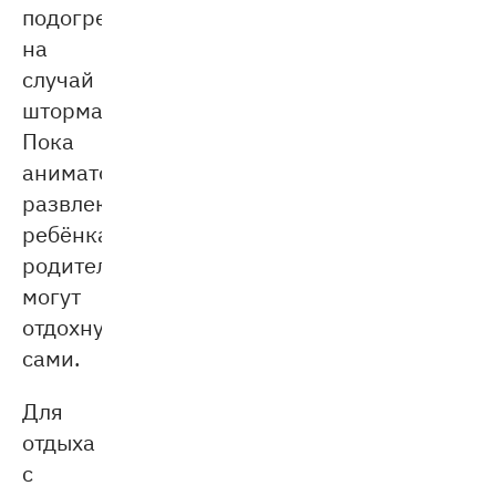
подогревом
на
случай
шторма.
Пока
аниматоры
развлекают
ребёнка,
родители
могут
отдохнуть
сами.
Для
отдыха
с