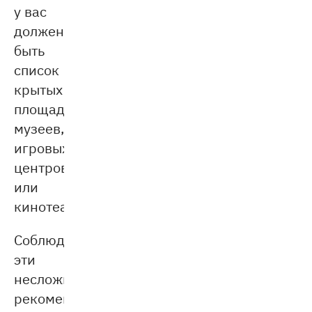
у вас
должен
быть
список
крытых
площадок:
музеев,
игровых
центров
или
кинотеатров.
Соблюдая
эти
несложные
рекомендации,