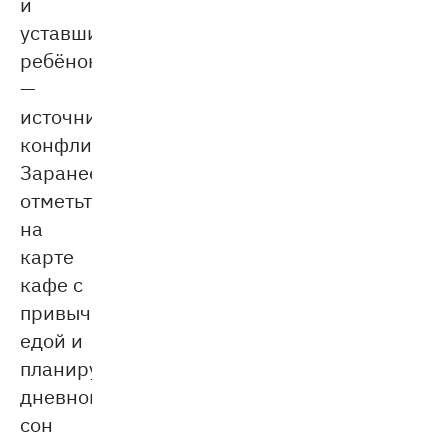
и
уставший
ребёнок
—
источник
конфликтов.
Заранее
отметьте
на
карте
кафе с
привычной
едой и
планируйте
дневной
сон