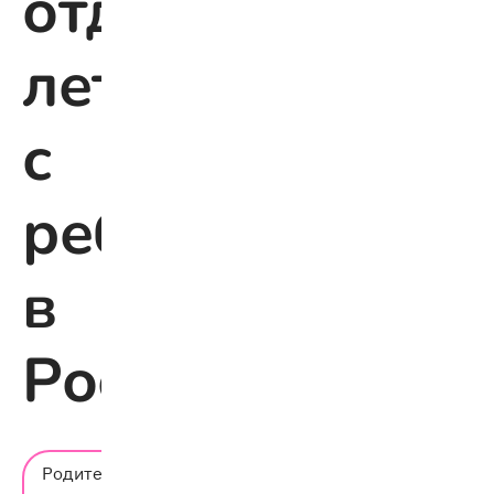
отдыхать
летом
с
ребёнком
в
России
Время
Родительский
чтения: