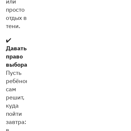
или
просто
отдых в
тени.
✔️
Давать
право
выбора
.
Пусть
ребёнок
сам
решит,
куда
пойти
завтра:
в