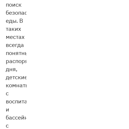
поиск
безопасной
еды. В
таких
местах
всегда
понятный
распорядок
дня,
детские
комнаты
с
воспитателями
и
бассейны
с