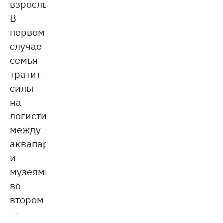
взрослым.
В
первом
случае
семья
тратит
силы
на
логистику
между
аквапарками
и
музеями,
во
втором
—