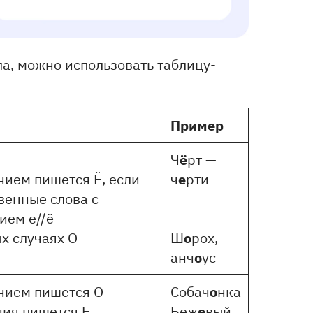
а, можно использовать таблицу-
Пример
ё
Ч
рт —
е
нием пишется Ё, если
ч
рти
венные слова с
ием е//ё
о
х случаях О
Ш
рох,
о
анч
ус
о
нием пишется О
Собач
нка
е
ния пишется Е
Беж
вый