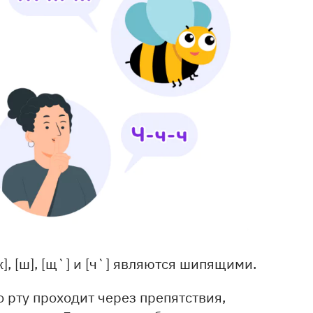
, [ш], [щ`] и [ч`] являются шипящими.
 рту проходит через препятствия,