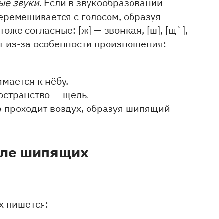
ые звуки
. Если в звукообразовании
перемешивается с голосом, образуя
оже согласные: [ж] — звонкая, [ш], [щ`],
ют из-за особенности произношения:
мается к нёбу.
остранство — щель.
хе проходит воздух, образуя шипящий
сле шипящих
х пишется: