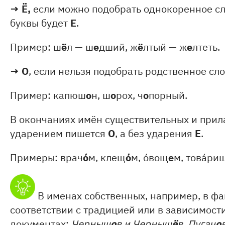
→
Ё,
если можно подобрать однокоренное сл
Е
буквы будет
.
ё
е
ё
е
Пример: ш
л — ш
дший, ж
лтый — ж
лтеть.
→
О
, если нельзя подобрать родственное сло
о
о
о
Пример: капюш
н, ш
рох, ч
порный.
В окончаниях имён существительных и прил
О
Е
ударением пишется
, а без ударения
.
ó
ó
е
Примеры: врач
м, клещ
м, óвощ
м, товáри
В именах собственных, например, в ф
соответствии с традицией или в зависимост
о
ё
о
документах:
Черныш
в и Черныш
в, Пугач