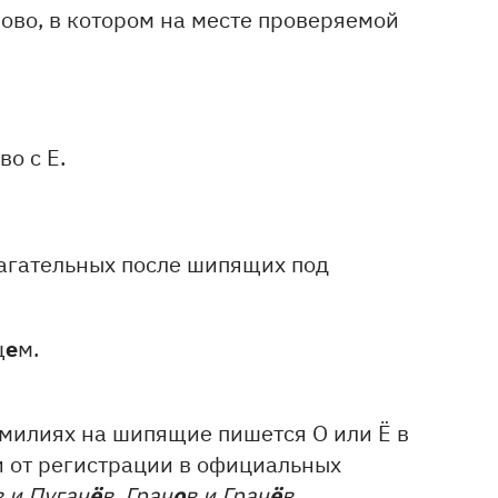
ово, в котором на месте проверяемой
во с Е.
агательных после шипящих под
е
щ
м.
амилиях на шипящие пишется О или Ё в
и от регистрации в официальных
ё
о
ё
в и Пугач
в, Грач
в и Грач
в.