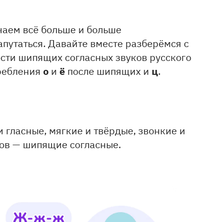
учаем всё больше и больше
апутаться. Давайте вместе разберёмся с
ости шипящих согласных звуков русского
о
ё
ц
требления
и
после шипящих и
.
и гласные, мягкие и твёрдые, звонкие и
уков — шипящие согласные.