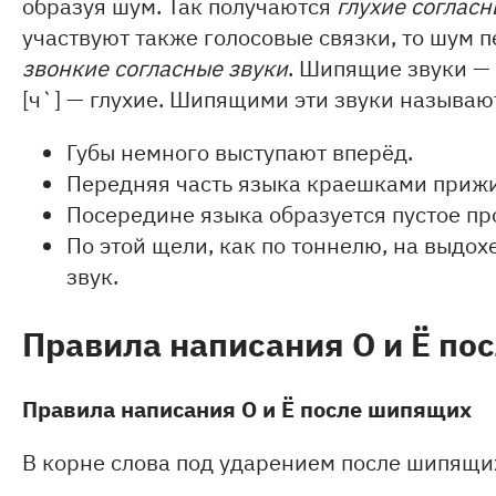
образуя шум. Так получаются
глухие согласн
участвуют также голосовые связки, то шум 
звонкие согласные звуки
. Шипящие звуки — т
[ч`] — глухие. Шипящими эти звуки называ
Губы немного выступают вперёд.
Передняя часть языка краешками прижи
Посередине языка образуется пустое пр
По этой щели, как по тоннелю, на выдо
звук.
Правила написания О и Ё по
Правила написания
О и Ё после шипящих
В корне слова под ударением после шипящи