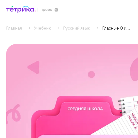
Главная
Учебник
Русский язык
Гласные О и...