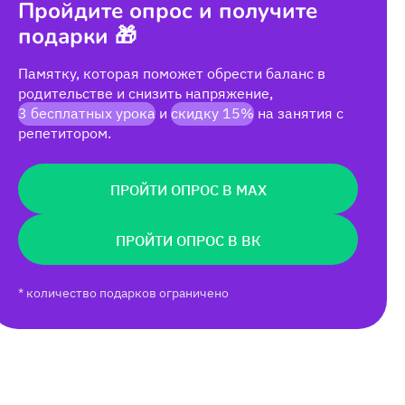
Пройдите опрос и получите
подарки 🎁
Памятку, которая поможет обрести баланс в
родительстве и снизить напряжение,
3 бесплатных урока
и
скидку 15%
на занятия с
репетитором.
ПРОЙТИ ОПРОС В MAX
ПРОЙТИ ОПРОС В ВК
* количество подарков ограничено